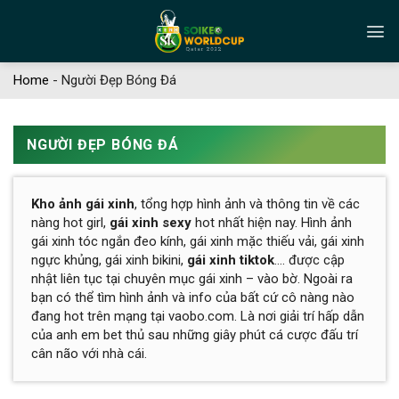
Skip
to
content
Home
-
Người Đẹp Bóng Đá
NGƯỜI ĐẸP BÓNG ĐÁ
Kho ảnh gái xinh
, tổng hợp hình ảnh và thông tin về các
nàng hot girl,
gái xinh sexy
hot nhất hiện nay. Hình ảnh
gái xinh tóc ngắn đeo kính, gái xinh mặc thiếu vải, gái xinh
ngực khủng, gái xinh bikini,
gái xinh tiktok
…. được cập
nhật liên tục tại chuyên mục gái xinh – vào bờ. Ngoài ra
bạn có thể tìm hình ảnh và info của bất cứ cô nàng nào
đang hot trên mạng tại vaobo.com. Là nơi giải trí hấp dẫn
của anh em bet thủ sau những giây phút cá cược đấu trí
cân não với nhà cái.