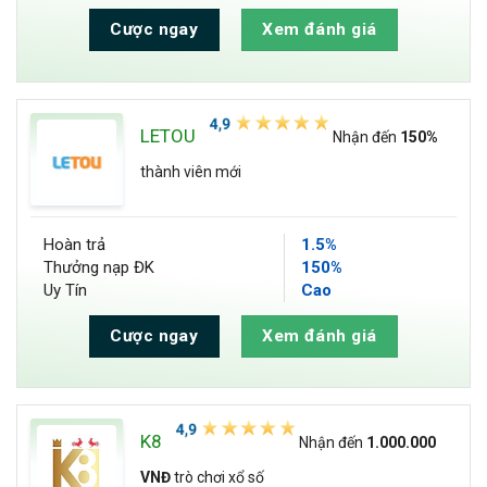
Cược ngay
Xem đánh giá
LETOU
Nhận đến
150%
thành viên mới
Hoàn trả
1.5%
Thưởng nạp ĐK
150%
Uy Tín
Cao
Cược ngay
Xem đánh giá
K8
Nhận đến
1.000.000
VNĐ
trò chơi xổ số