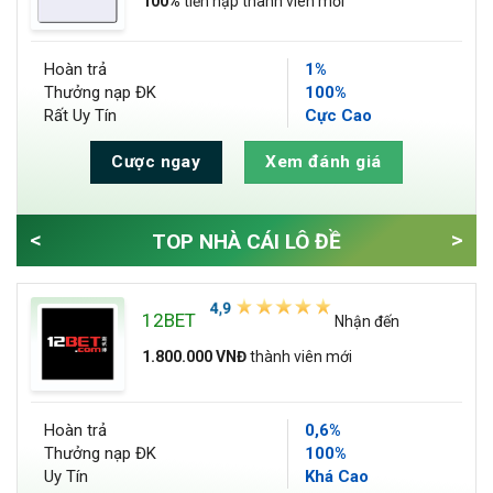
100%
tiền nạp thành viên mới
Hoàn trả
1%
Thưởng nạp ĐK
100%
Rất Uy Tín
Cực Cao
Cược ngay
Xem đánh giá
<
>
TOP NHÀ CÁI LÔ ĐỀ
12BET
Nhận đến
1.800.000 VNĐ
thành viên mới
Hoàn trả
0,6%
Thưởng nạp ĐK
100%
Uy Tín
Khá Cao