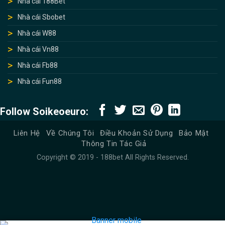
Nhà cái 188Bet
Nhà cái Sbobet
Nhà cái W88
Nhà cái Vn88
Nhà cái Fb88
Nhà cái Fun88
Follow Soikeoeuro:
Liên Hệ
Về Chúng Tôi
Điều Khoản Sử Dụng
Bảo Mật
Thông Tin Tác Giả
Copyright © 2019 - 188bet All Rights Reserved.