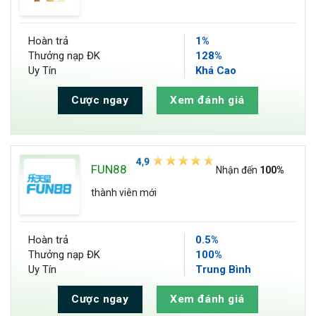
Hoàn trả
1%
Thưởng nạp ĐK
128%
Uy Tín
Khá Cao
Cược ngay
Xem đánh giá
FUN88
Nhận đến
100%
thành viên mới
Hoàn trả
0.5%
Thưởng nạp ĐK
100%
Uy Tín
Trung Bình
Cược ngay
Xem đánh giá