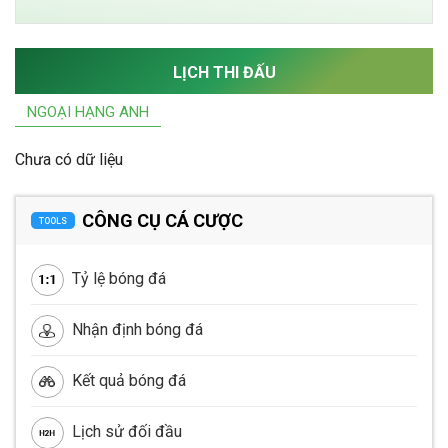
LỊCH THI ĐẤU
NGOẠI HẠNG ANH
Chưa có dữ liệu
CÔNG CỤ CÁ CƯỢC
TOOLS
Tỷ lệ bóng đá
Nhận định bóng đá
Kết quả bóng đá
Lịch sử đối đầu