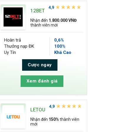
12BET
Nhận đến
1.800.000 VNĐ
thành viên mới
Hoàn trả
0,6%
Thưởng nạp ĐK
100%
Uy Tín
Khá Cao
Cược ngay
Xem đánh giá
LETOU
Nhận đến
150%
thành viên
mới