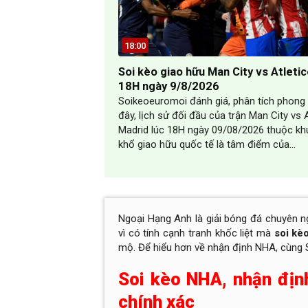
18:00
Soi kèo giao hữu Man City vs Atletic
18H ngày 9/8/2026
Soikeoeuromoi đánh giá, phân tích phong
đây, lịch sử đối đầu của trận Man City vs A
Madrid lúc 18H ngày 09/08/2026 thuộc k
khổ giao hữu quốc tế là tâm điểm của...
Ngoại Hạng Anh là giải bóng đá chuyên 
vì có tính cạnh tranh khốc liệt mà
soi kè
mộ. Để hiểu hơn về nhận định NHA, cùng S
Soi kèo NHA, nhận địn
chính xác