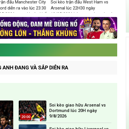
trận đấu Manchester City
Soi kèo trận đấu West Ham vs
ord diễn ra vào lúc 23:30
Arsenal lúc 22H30 ngày
05/2026 trong khuôn khổ
10/05/2026 hôm nay cùng chuyên
Ngoại hạng Anh. Đây là
gia soi kèo số 1. Trận cầu tâm
m nhạy cảm của mùa giải
điểm vòng 37 Ngoại hạng Anh giữa
City đang rượt đuổi
West Ham và Arsenal diễn ra vào
cho ngôi vô địch, còn
lúc 22h30 ngày 10/05/2026 đang
d cũng cần điểm để củng...
thu hút mọi sự chú ý. Phân...
 ANH ĐANG VÀ SẮP DIỄN RA
Soi kèo giao hữu Arsenal vs
Dortmund lúc 20H ngày
9/8/2026
20:00