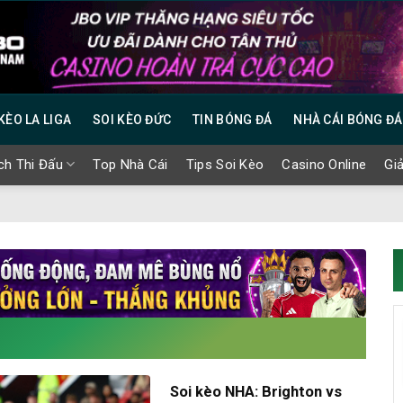
KÈO LA LIGA
SOI KÈO ĐỨC
TIN BÓNG ĐÁ
NHÀ CÁI BÓNG ĐÁ
ch Thi Đấu
Top Nhà Cái
Tips Soi Kèo
Casino Online
Gi
Soi kèo NHA: Brighton vs