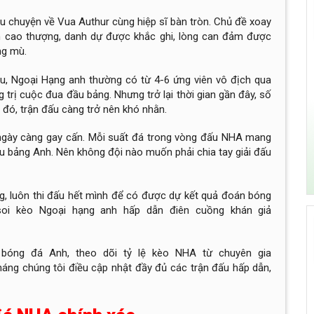
 chuyện về Vua Authur cùng hiệp sĩ bàn tròn. Chủ đề xoay
ần cao thượng, danh dự được khắc ghi, lòng can đảm được
ng mù.
Âu, Ngoại Hạng anh thường có từ 4-6 ứng viên vô địch qua
trị cuộc đua đầu bảng. Nhưng trở lại thời gian gần đây, số
 đó, trận đấu càng trở nên khó nhằn.
ngày càng gay cấn. Mỗi suất đá trong vòng đấu NHA mang
iệu bảng Anh. Nên không đội nào muốn phải chia tay giải đấu
g, luôn thi đấu hết mình để có được dự kết quả đoán bóng
soi kèo Ngoại hạng anh hấp dẫn điên cuồng khán giả
bóng đá Anh, theo dõi tỷ lệ kèo NHA từ chuyên gia
áng chúng tôi điều cập nhật đầy đủ các trận đấu hấp dẫn,