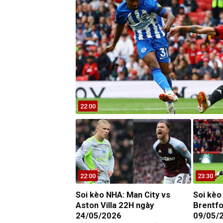
22:00
22:00
23:30
Soi kèo NHA: Man City vs
Soi kèo
Aston Villa 22H ngày
Brentfo
24/05/2026
09/05/