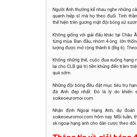
Người Anh thường kể nhau nghe những câu
quanh hiệp sĩ mà họ theo đuổi. Tinh th
thể hiện trên gương mặt đội bóng xứ sươ
Không giống với giải đấu khác tại Châu 
từng mùa. Ban đầu, nhóm 4 ông lớn thống 
lượng được mở rộng thành 6 (Big 6). Theo
Không những thế, cuộc đua xuống hạng 
lại cho CLB giá trị tiền khủng đến trăm tr
quá sớm.
Những đội bóng đều đặt mục tiêu trụ hạn
đá Anh đẹp nhất. Đó là lý do khiến 
soikeoeuromoi.com.
Nhận định Ngoại Hạng Anh, dự đoán 
soikeoeuromoi.com hôm nay. Mỗi tuần, th
sk ngoại hạng anh cho dân cược theo dõi.