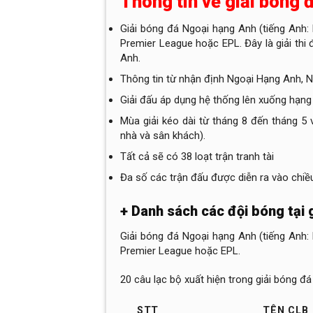
Thông tin v
ề giải b
óng 
Giải bóng đá Ngoại hạng Anh (tiếng Anh: 
Premier League hoặc EPL. Đây là giải th
Anh.
Thông tin từ nhận định Ngoại Hạng Anh, 
Giải đấu áp dụng hệ thống lên xuống hạng 
Mùa giải kéo dài từ tháng 8 đến tháng 5 
nhà và sân khách).
Tất cả sẽ có 38 loạt trận tranh tài
Đa số các trận đấu được diễn ra vào chiề
+ Danh sách các đ
ộ
i bóng t
ạ
i 
Giải bóng đá Ngoại hạng Anh (tiếng Anh: 
Premier League hoặc EPL.
20 câu lạc bộ xuất hiện trong giải bóng 
STT
TÊN CLB