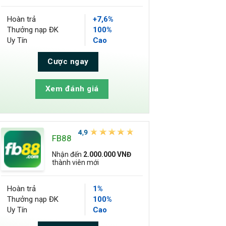
Hoàn trả
+7,6%
Thưởng nạp ĐK
100%
Uy Tín
Cao
Cược ngay
Xem đánh giá
FB88
Nhận đến
2.000.000 VNĐ
thành viên mới
Hoàn trả
1%
Thưởng nạp ĐK
100%
Uy Tín
Cao