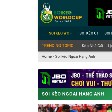
Skip
to
content
SOI KÈO WC
SOI KÈO C1
SOI 
TRENDING TOPIC:
Kèo Nhà Cái
Lị
Home
-
Soi kèo Ngoại Hạng Anh
SOI KÈO NGOẠI HẠNG ANH