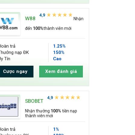
W88
Nhận
đến
100%
thành viên mới
Hoàn trả
1.25%
Thưởng nạp ĐK
150%
Uy Tín
Cao
Cược ngay
Xem đánh giá
SBOBET
Nhận thưởng
100%
tiền nạp
thành viên mới
Hoàn trả
1%