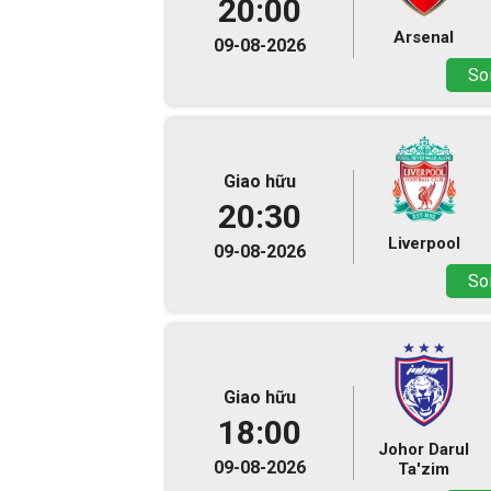
20:00
Arsenal
09-08-2026
Soi
Giao hữu
20:30
Liverpool
09-08-2026
Soi
Giao hữu
18:00
Johor Darul
09-08-2026
Ta'zim