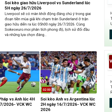
Soi kèo giao hữu Liverpool vs Sunderland lúc
5H ngày 26/7/2026
Liverpool sẽ có màn khởi động đáng chú ý trong giai
đoạn tiền mùa giải khi chạm trán Sunderland ở trận
giao hữu diễn ra lúc 05h00 ngày 26/7/2026. Cùng
Soikeoeuro.moi phân tích phong độ, lịch sử đối đầu
và những lựa chọn đáng...
02:00
Pháp vs Anh lúc 4H
Soi kèo Anh vs Argentina lúc
/7/2026- VCK WC
2H ngày 16/7/2026- VCK WC
2026