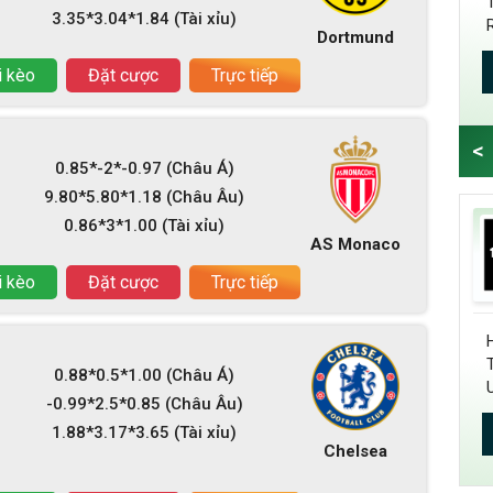
3.35*3.04*1.84
(Tài xỉu)
Dortmund
 kèo
Đặt cược
Trực tiếp
<
0.85*-2*-0.97
(Châu Á)
9.80*5.80*1.18
(Châu Âu)
0.86*3*1.00
(Tài xỉu)
AS Monaco
 kèo
Đặt cược
Trực tiếp
0.88*0.5*1.00
(Châu Á)
-0.99*2.5*0.85
(Châu Âu)
1.88*3.17*3.65
(Tài xỉu)
Chelsea