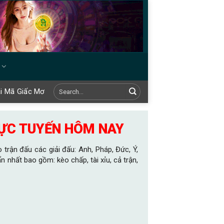
ải Mã Giấc Mơ
ỰC TUYẾN HÔM NAY
trận đấu các giải đấu: Anh, Pháp, Đức, Ý,
 nhất bao gồm: kèo chấp, tài xỉu, cả trận,