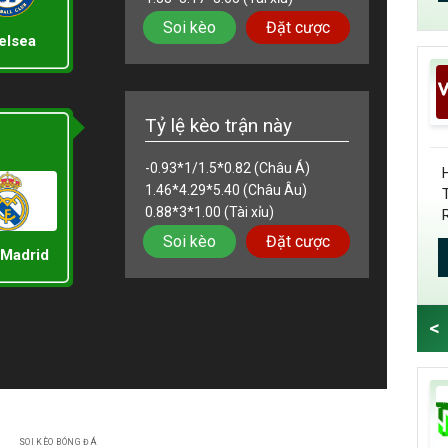
Soi kèo
Đặt cược
elsea
Tỷ lệ kèo trận này
-0.93*1/1.5*0.82
(Châu Á)
1.46*4.29*5.40
(Châu Âu)
0.88*3*1.00
(Tài xỉu)
Soi kèo
Đặt cược
 Madrid
<
SOI KÈO BÓNG ĐÁ