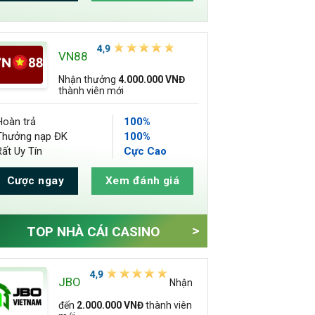
VN88
Nhận thưởng
4.000.000 VNĐ
thành viên mới
Hoàn trả
100%
Thưởng nạp ĐK
100%
Rất Uy Tín
Cực Cao
Cược ngay
Xem đánh giá
>
TOP NHÀ CÁI CASINO
JBO
Nhận
đến
2.000.000 VNĐ
thành viên