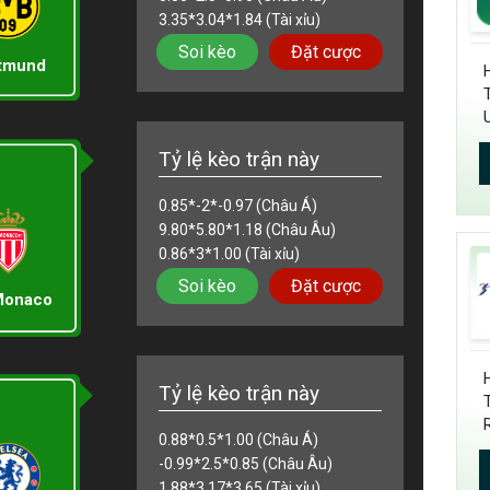
3.35*3.04*1.84
(Tài xỉu)
Soi kèo
Đặt cược
tmund
Tỷ lệ kèo trận này
0.85*-2*-0.97
(Châu Á)
9.80*5.80*1.18
(Châu Âu)
0.86*3*1.00
(Tài xỉu)
Soi kèo
Đặt cược
Monaco
Tỷ lệ kèo trận này
0.88*0.5*1.00
(Châu Á)
-0.99*2.5*0.85
(Châu Âu)
1.88*3.17*3.65
(Tài xỉu)