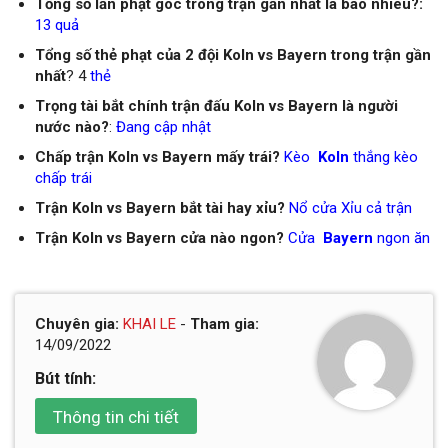
Tổng số lần phạt góc trong trận gần nhất là bao nhiêu?:
13 quả
Tổng số thẻ phạt của 2 đội Koln vs Bayern trong trận gần
nhất
? 4
thẻ
Trọng tài bắt chính trận đấu Koln vs Bayern là người
nước nào?
:
Đang cập nhật
Chấp trận Koln vs Bayern mấy trái?
Kèo
Koln
thắng kèo
chấp trái
Trận Koln vs Bayern bắt tài hay xỉu?
Nổ cửa Xỉu cả trận
Trận Koln vs Bayern cửa nào ngon?
Cửa
Bayern
ngon ăn
Chuyên gia:
KHAI LE
-
Tham gia:
14/09/2022
Bút tính:
Thông tin chi tiết