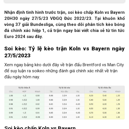
Nhận định tình hình trước trận, soi kèo chấp Koln vs Bayern
20H30 ngày 27/5/23 VĐGQ Đức 2022/23. Tại khuôn khổ
vòng 37 giải Bundesliga, cùng theo dõi phân tích kèo bóng
đá chính xác hiệp 1, cả trận ngay bài viết chia sẻ từ tin tức
Euro 2024 sau đây.
Soi kèo: Tỷ lệ kèo trận Koln vs Bayern ngày
27/5/2023
Xem ngay bảng kèo dưới đây về trận đấu Brentford vs Man City
để suy luận ra
soikeo
những đánh giá chính xác nhất về trận
đấu ngày hôm nay.
Soi kèo chấp Koln vs Bayern