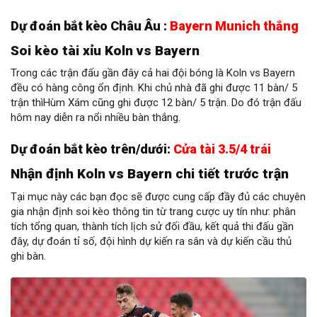
Dự đoán bắt kèo Châu Âu :
Bayern Munich thắng
Soi kèo tài xỉu Koln vs Bayern
Trong các trận đấu gần đây cả hai đội bóng là Koln vs Bayern
đều có hàng công ổn định. Khi chủ nhà đã ghi được 11 bàn/ 5
trận thìHùm Xám cũng ghi được 12 bàn/ 5 trận. Do đó trận đấu
hôm nay diễn ra nổi nhiều bàn thắng.
Dự đoán bắt kèo trên/dưới:
Cửa tài 3.5/4 trái
Nhận định Koln vs Bayern chi tiết trước trận
Tại mục này các bạn đọc sẽ được cung cấp đầy đủ các chuyên
gia nhận định soi kèo thông tin từ trang cược uy tín như: phân
tích tổng quan, thành tích lịch sử đối đầu, kết quả thi đấu gần
đây, dự đoán tỉ số, đội hình dự kiến ra sân và dự kiến cầu thủ
ghi bàn.