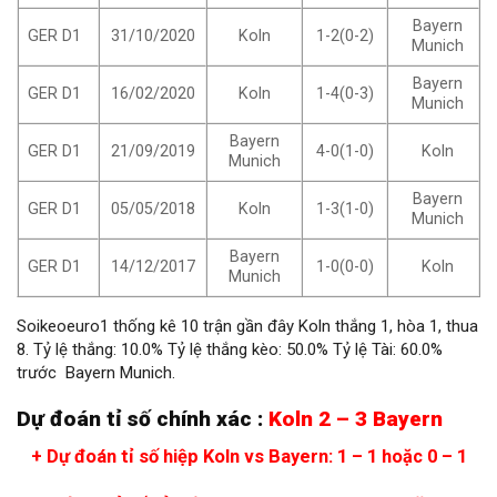
Bayern
GER D1
31/10/2020
Koln
1-2(0-2)
Munich
Bayern
GER D1
16/02/2020
Koln
1-4(0-3)
Munich
Bayern
GER D1
21/09/2019
4-0(1-0)
Koln
Munich
Bayern
GER D1
05/05/2018
Koln
1-3(1-0)
Munich
Bayern
GER D1
14/12/2017
1-0(0-0)
Koln
Munich
Soikeoeuro1 thống kê 10 trận gần đây Koln thắng 1, hòa 1, thua
8. Tỷ lệ thắng: 10.0% Tỷ lệ thắng kèo: 50.0% Tỷ lệ Tài: 60.0%
trước Bayern Munich.
Dự đoán tỉ số chính xác :
Koln 2 – 3 Bayern
+ Dự đoán tỉ số hiệp Koln vs Bayern: 1 – 1 hoặc 0 – 1