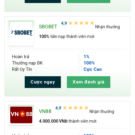
SBOBET
Nhận thưởng
100%
tiền nạp thành viên mới
Hoàn trả
1%
Thưởng nạp ĐK
100%
Rất Uy Tín
Cực Cao
Cược ngay
Xem đánh giá
VN88
Nhận thưởng
4.000.000 VNĐ
thành viên mới