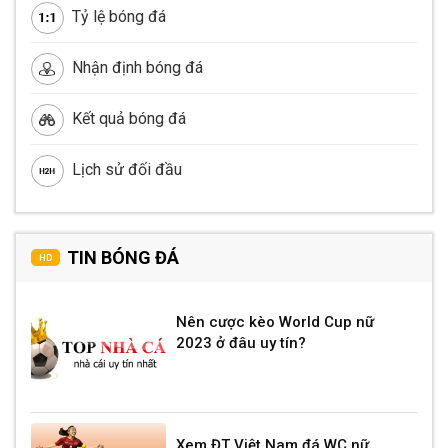
Tỷ lệ bóng đá
Nhận định bóng đá
Kết quả bóng đá
Lịch sử đối đầu
TIN BÓNG ĐÁ
HD
Nên cược kèo World Cup nữ
2023 ở đâu uy tín?
Xem ĐT Việt Nam đá WC nữ