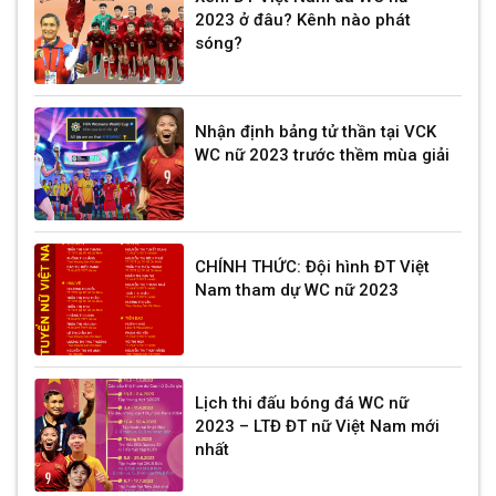
2023 ở đâu? Kênh nào phát
sóng?
Nhận định bảng tử thần tại VCK
WC nữ 2023 trước thềm mùa giải
CHÍNH THỨC: Đội hình ĐT Việt
Nam tham dự WC nữ 2023
Lịch thi đấu bóng đá WC nữ
2023 – LTĐ ĐT nữ Việt Nam mới
nhất