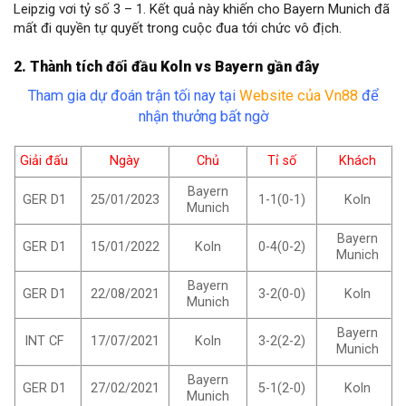
Leipzig vơi tỷ số 3 – 1. Kết quả này khiến cho Bayern Munich đã
mất đi quyền tự quyết trong cuộc đua tới chức vô địch.
2. Thành tích đối đầu Koln vs Bayern gần đây
Tham gia dự đoán trận tối nay tại
W
ebsite của Vn88
để
nhận thưởng bất ngờ
Giải đấu
Ngày
Chủ
Tỉ số
Khách
Bayern
GER D1
25/01/2023
1-1(0-1)
Koln
Munich
Bayern
GER D1
15/01/2022
Koln
0-4(0-2)
Munich
Bayern
GER D1
22/08/2021
3-2(0-0)
Koln
Munich
Bayern
INT CF
17/07/2021
Koln
3-2(2-2)
Munich
Bayern
GER D1
27/02/2021
5-1(2-0)
Koln
Munich