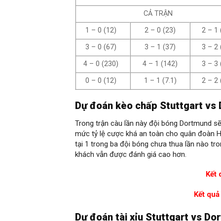
CẢ TRẬN
1 – 0 (12)
2 – 0 (23)
2 – 1 
3 – 0 (67)
3 – 1 (37)
3 – 2 
4 – 0 (230)
4 – 1 (142)
3 – 3 
0 – 0 (12)
1 – 1 (7.1)
2 – 2 
Dự đoán kèo chấp Stuttgart vs
Trong trận càu lần này đội bóng Dortmund sẽ 
mức tỷ lệ cược khá an toàn cho quân đoàn HL
tại 1 trong ba đội bóng chưa thua lần nào tr
khách vẫn được đánh giá cao hơn.
Kết 
Kết quả
Dự đoán tài xỉu Stuttgart vs D