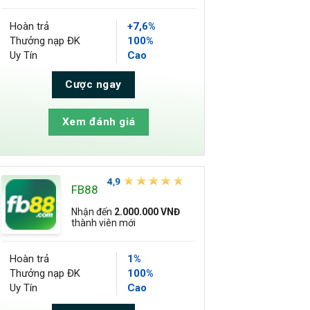
Hoàn trả
+7,6%
Thưởng nạp ĐK
100%
Uy Tín
Cao
Cược ngay
Xem đánh giá
FB88
Nhận đến
2.000.000 VNĐ
thành viên mới
Hoàn trả
1%
Thưởng nạp ĐK
100%
Uy Tín
Cao