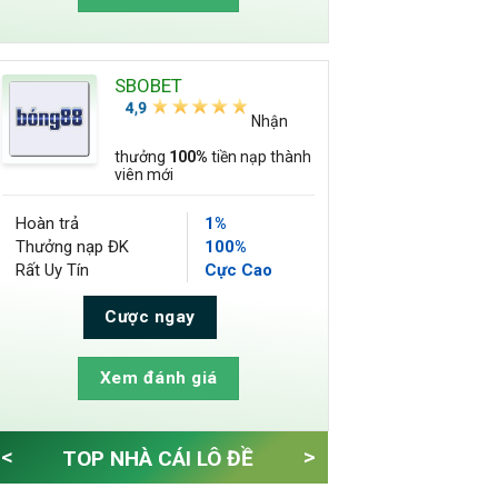
SBOBET
Nhận
thưởng
100%
tiền nạp thành
viên mới
Hoàn trả
1%
Thưởng nạp ĐK
100%
Rất Uy Tín
Cực Cao
Cược ngay
Xem đánh giá
<
>
TOP NHÀ CÁI LÔ ĐỀ