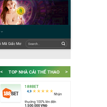
ải Mã Giấc Mơ
<
>
TOP NHÀ CÁI THỂ THAO
188BET
Nhận
thưởng 100% lên đến
1.500.000 VNĐ