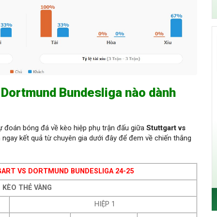
s Dortmund Bundesliga nào dành
ự đoán bóng đá về kèo hiệp phụ trận đấu giữa
Stuttgart vs
gay kết quả từ chuyên gia dưới đây để đem về chiến thắng
ART VS DORTMUND BUNDESLIGA 24-25
KÈO THẺ VÀNG
HIỆP 1