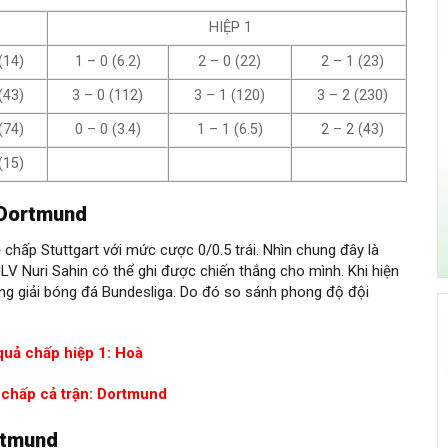
HIỆP 1
(14)
1 – 0 (6.2)
2 – 0 (22)
2 – 1 (23)
(43)
3 – 0 (112)
3 – 1 (120)
3 – 2 (230)
(74)
0 – 0 (3.4)
1 – 1 (6.5)
2 – 2 (43)
(15)
 Dortmund
chấp Stuttgart với mức cược 0/0.5 trái. Nhìn chung đây là
V Nuri Sahin có thể ghi được chiến thắng cho mình. Khi hiện
ong giải bóng đá Bundesliga. Do đó so sánh phong độ đội
quả chấp hiệp 1: Hoà
 chấp cả trận: Dortmund
ortmund