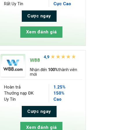
Rất Uy Tín
Cực Cao
Cược ngay
Xem đánh giá
W88
Nhận đến
100%
thành viên
mới
Hoàn trả
1.25%
Thưởng nạp ĐK
150%
Uy Tín
Cao
Cược ngay
Xem đánh giá