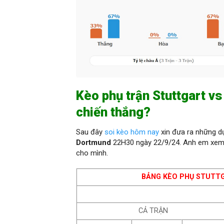
Kèo phụ trận Stuttgart v
chiến thắng?
Sau đây
soi kèo hôm nay
xin đưa ra những d
Dortmund
22H30 ngày 22/9/24. Anh em xem n
cho mình.
BẢNG KÈO PHỤ STUTTG
CẢ TRẬN