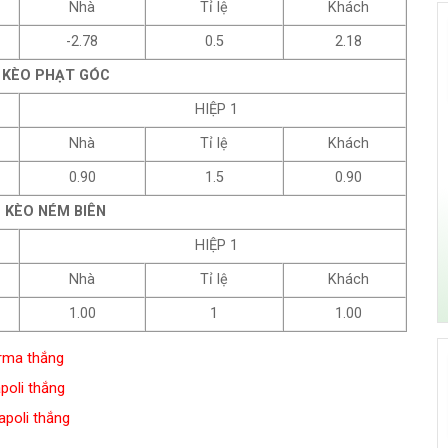
Nhà
Tỉ lệ
Khách
-2.78
0.5
2.18
KÈO PHẠT GÓC
HIỆP 1
Nhà
Tỉ lệ
Khách
0.90
1.5
0.90
KÈO NÉM BIÊN
HIỆP 1
Nhà
Tỉ lệ
Khách
1.00
1
1.00
rma thắng
apoli thắng
poli thắng