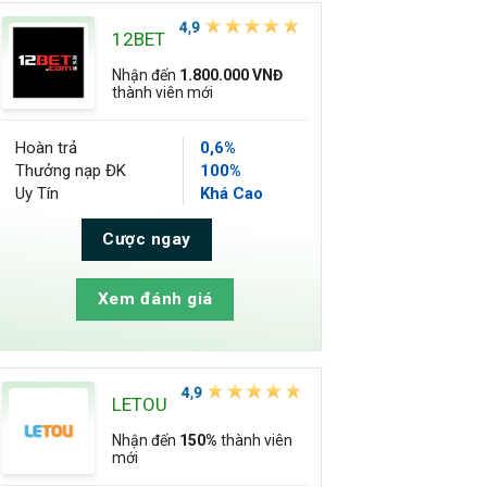
12BET
Nhận đến
1.800.000 VNĐ
thành viên mới
Hoàn trả
0,6%
Thưởng nạp ĐK
100%
Uy Tín
Khá Cao
Cược ngay
Xem đánh giá
LETOU
Nhận đến
150%
thành viên
mới