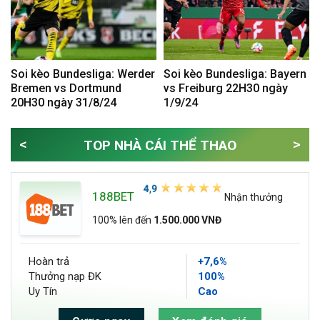
Soi kèo Bundesliga: Werder
Soi kèo Bundesliga: Bayern
Bremen vs Dortmund
vs Freiburg 22H30 ngày
20H30 ngày 31/8/24
1/9/24
<
>
TOP NHÀ CÁI THỂ THAO
188BET
Nhận thưởng
100% lên đến
1.500.000 VNĐ
Hoàn trả
+7,6%
Thưởng nạp ĐK
100%
Uy Tín
Cao