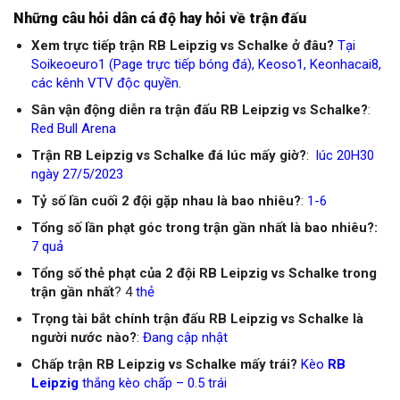
Những câu hỏi dân cá độ hay hỏi về trận đấu
Xem trực tiếp trận RB Leipzig vs Schalke ở đâu?
Tại
Soikeoeuro1 (Page trực tiếp bóng đá), Keoso1, Keonhacai8,
các kênh VTV độc quyền.
Sân vận động diễn ra trận đấu RB Leipzig vs Schalke?
:
Red Bull Arena
Trận RB Leipzig vs Schalke đá lúc mấy giờ?
:
lúc 20H30
ngày 27/5/2023
Tỷ số lần cuối 2 đội gặp nhau là bao nhiêu?
:
1-6
Tổng số lần phạt góc trong trận gần nhất là bao nhiêu?:
7 quả
Tổng số thẻ phạt của 2 đội RB Leipzig vs Schalke trong
trận gần nhất
? 4
thẻ
Trọng tài bắt chính trận đấu RB Leipzig vs Schalke là
người nước nào?
:
Đang cập nhật
Chấp trận RB Leipzig vs Schalke mấy trái?
Kèo
RB
Leipzig
thắng kèo chấp – 0.5 trái