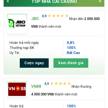
<
>
TOP NHÀ CÁI CASINO
JBO
Nhận đến
2.000.000
VNĐ
thành viên mới
Hoàn trả
mỗi ngày
0,8%
Thưởng nạp ĐK
100%
Uy Tín
Rất Cao
Cược ngay
Xem đánh giá
VN88
Nhận thưởng
4.000.000 VNĐ
thành viên mới
Hoàn trả
100%