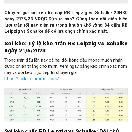
Chuyên gia soi kèo tối nay RB Leipzig vs Schalke 20H30
ngày 27/5/23 VĐQG Đức ra sao? Cùng theo dõi diễn biến
lượt trận tối nay diễn ra trong khuôn khổ vòng 34 giữa RB
Leipzig vs Schalke để có lựa chọn chính xác nhất.
Soi kèo: Tỷ lệ kèo trận RB Leipzig vs Schalke
ngày 21/5/2023
Trong trận đấu lần này cả hai đội bóng đều mong muốn nhận
được chiến thắng cho mình. Xem ngay bảng kèo chính xác hôm
nay và soi kèo trực tiếp
từ chuyên gia
https://soikeoeuromoi.com/
Soi kèo chấp RB Leipzig vs Schalke: Đội chủ