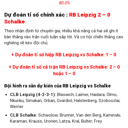
80.0%
Dự đoán tỉ số chính xác :
RB Leipzig 2 – 0
Schalke
Theo nhận định từ chuyên gia, nhiều khả năng cả hai sẽ ghi ít
bàn thắng vào trận cuối tuần sắp tới. Và cơ hội chiến thắng cao
nghiêng về kèo đội chủ.
+ Dự đoán tỉ số hiệp RB Leipzig vs Schalke: 1
– 0
+ Dự đoán tỉ số cả trận RB Leipzig vs Schalke: 2 – 0
hoặc 1 – 0
Đội hình ra sân dự kiến của RB Leipzig vs Schalke
CLB Leipzig (4-2-3-1):
Blaswich; Laimer, Haidara; Olmo,
Nkunku; Simakan, Orban, Gvardiol, Halstenberg, Szoboszlai;
Werner.
CLB Schalke:
Schwolow; Brunner, Van den Berg, Kaminski;
Karaman, Krauss, Uronen; Latza, Kral, Bulter; Frey