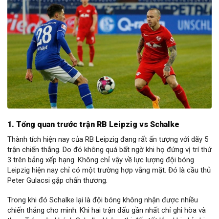
1. Tổng quan trước trận RB Leipzig vs Schalke
Thành tích hiện nay của RB Leipzig đang rất ấn tượng với dãy 5
trận chiến thắng. Do đó không quá bất ngờ khi họ đứng vị trí thứ
3 trên bảng xếp hạng. Không chỉ vậy về lực lượng đội bóng
Leipzig hiện nay chỉ có một trường hợp vắng mặt. Đó là cầu thủ
Peter Gulacsi gặp chấn thương.
Trong khi đó Schalke lại là đội bóng không nhận được nhiều
chiến thắng cho mình. Khi hai trận đấu gần nhất chỉ ghi hòa và