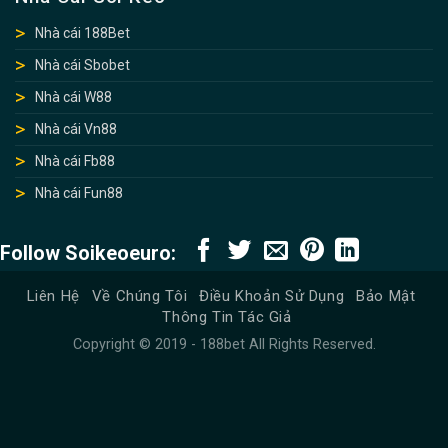
Nhà cái 188Bet
Nhà cái Sbobet
Nhà cái W88
Nhà cái Vn88
Nhà cái Fb88
Nhà cái Fun88
Follow Soikeoeuro:
Liên Hệ
Về Chúng Tôi
Điều Khoản Sử Dụng
Bảo Mật
Thông Tin Tác Giả
Copyright © 2019 - 188bet All Rights Reserved.