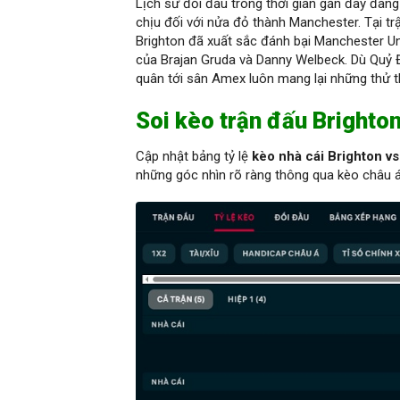
Lịch sử đối đầu trong thời gian gần đây đang 
chịu đối với nửa đỏ thành Manchester. Tại tr
Brighton đã xuất sắc đánh bại Manchester Uni
của Brajan Gruda và Danny Welbeck. Dù Quỷ Đ
quân tới sân Amex luôn mang lại những thử t
Soi kèo trận đấu Brighto
Cập nhật bảng tỷ lệ
kèo nhà cái Brighton v
những góc nhìn rõ ràng thông qua kèo châu á,