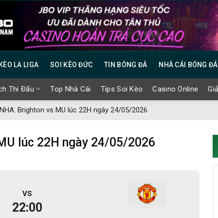
KÈO LA LIGA
SOI KÈO ĐỨC
TIN BÓNG ĐÁ
NHÀ CÁI BÓNG ĐÁ
ch Thi Đấu
Top Nhà Cái
Tips Soi Kèo
Casino Online
Gi
 NHA: Brighton vs MU lúc 22H ngày 24/05/2026
 MU lúc 22H ngày 24/05/2026
VS
22:00