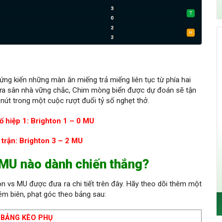
ứng kiến những màn ăn miếng trả miếng liên tục từ phía hai
tựa sân nhà vững chắc, Chim mòng biển được dự đoán sẽ tận
 nút trong một cuộc rượt đuổi tỷ số nghẹt thở.
số hiệp 1: Brighton 1 – 0 MU
 trận: Brighton 3 – 2 MU
 MU nào dành chiến thắng?
on vs MU được đưa ra chi tiết trên đây. Hãy theo dõi thêm một
m biên, phạt góc theo bảng sau:
BẢNG KÈO PHỤ