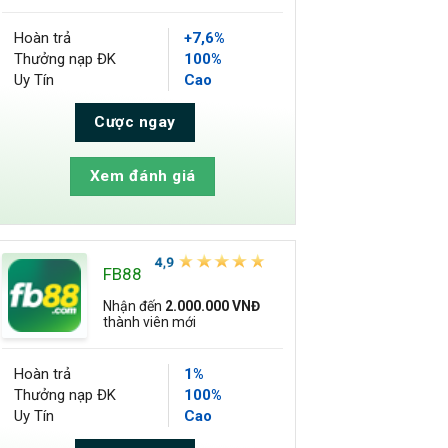
Hoàn trả
+7,6%
Thưởng nạp ĐK
100%
Uy Tín
Cao
Cược ngay
Xem đánh giá
FB88
Nhận đến
2.000.000 VNĐ
thành viên mới
Hoàn trả
1%
Thưởng nạp ĐK
100%
Uy Tín
Cao