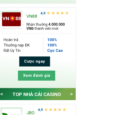
VN88
Nhận thưởng
4.000.000
VNĐ
thành viên mới
Hoàn trả
100%
Thưởng nạp ĐK
100%
Rất Uy Tín
Cực Cao
Cược ngay
Xem đánh giá
<
>
TOP NHÀ CÁI CASINO
JBO