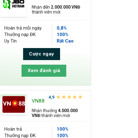
Nhận đến
2.000.000 VNĐ
thành viên mới
Hoàn trả
mỗi ngày
0,8%
Thưởng nạp ĐK
100%
Uy Tín
Rất Cao
Cược ngay
Xem đánh giá
VN88
Nhận thưởng
4.000.000
VNĐ
thành viên mới
Hoàn trả
100%
Thưởng nạp ĐK
100%