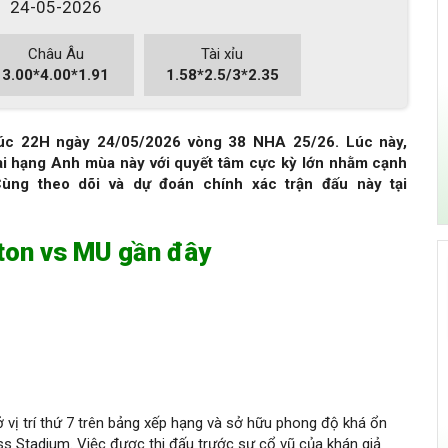
24-05-2026
Châu Âu
Tài xỉu
3.00*4.00*1.91
1.58*2.5/3*2.35
 úc 22H ngày 24/05/2026 vòng 38 NHA 25/26. Lúc này,
i hạng Anh mùa này với quyết tâm cực kỳ lớn nhằm cạnh
ùng theo dõi và dự đoán chính xác trận đấu này tại
hton vs MU gần đây
vị trí thứ 7 trên bảng xếp hạng và sở hữu phong độ khá ổn
ss Stadium. Việc được thi đấu trước sự cổ vũ của khán giả