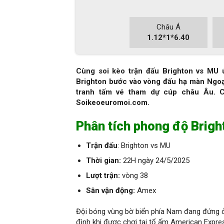
Châu Á
1.12*1*6.40
Cùng soi kèo trận đấu Brighton vs MU
Brighton bước vào vòng đấu hạ màn Ngoạ
tranh tấm vé tham dự cúp châu Âu. C
Soikeoeuromoi.com.
Phân tích phong độ Brig
Trận đấu
: Brighton vs MU
Thời gian:
22H ngày 24/5/2025
Lượt trận:
vòng 38
Sân vận động:
Amex
Đội bóng vùng bờ biển phía Nam đang đứng ở 
định khi được chơi tại tổ ấm American Expre