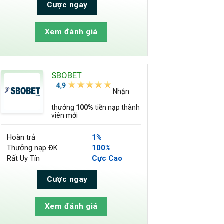
Cược ngay
Xem đánh giá
SBOBET
Nhận
thưởng
100%
tiền nạp thành
viên mới
Hoàn trả
1%
Thưởng nạp ĐK
100%
Rất Uy Tín
Cực Cao
Cược ngay
Xem đánh giá