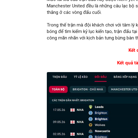
Manchester United đều là những câu lạc bộ s
thắng ở các vòng đấu cuối.
Trong thế trận mà đội khách chơi với tâm lý 
bóng để tìm kiếm kỷ lục kiến tạo, trận đấu t
công mãn nhãn với kịch bản tưng bừng bàn t
Kết 
Kết quả tà