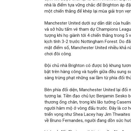
nhà là điểm tựa vững chắc để Brighton áp đặt
một chiến thắng để khép lại mùa giải trọn vẹn
Manchester United dưới sự dẫn dắt của huấn l
và sở hữu tấm vé tham dự Champions League
tượng khi họ giành tới 4 chiến thắng trong 5
kịch tính 3-2 trước Nottingham Forest. Do đ
mặt điểm số, Manchester United nhiều khả nă
chơi đôi công.
Đội chủ nhà Brighton có được bộ khung tương
bật trên hàng công và tuyến giữa đều sung sứ
sàng trừng phạt những sai lầm từ phía đối thủ
Bên phía đối diện, Manchester United lại đối
tương lai. Tiền đạo chủ lực Benjamin Sesko 
thương ống chân, trong khi lão tướng Casemi
người hâm mộ ở vòng đấu trước. Đây là cơ hội
triển vọng như Shea Lacey hay Jim Thwaites 
về Bruno Fernandes, người đang dồn sức hướng