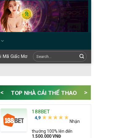
ải Mã Giấc Mơ
<
>
TOP NHÀ CÁI THỂ THAO
188BET
Nhận
thưởng 100% lên đến
1.500.000 VNĐ