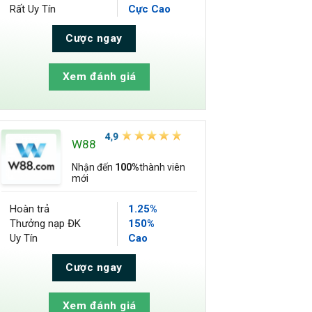
Rất Uy Tín
Cực Cao
Cược ngay
Xem đánh giá
W88
Nhận đến
100%
thành viên
mới
Hoàn trả
1.25%
Thưởng nạp ĐK
150%
Uy Tín
Cao
Cược ngay
Xem đánh giá