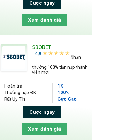
Cược ngay
Xem đánh giá
SBOBET
Nhận
thưởng
100%
tiền nạp thành
viên mới
Hoàn trả
1%
Thưởng nạp ĐK
100%
Rất Uy Tín
Cực Cao
Cược ngay
Xem đánh giá