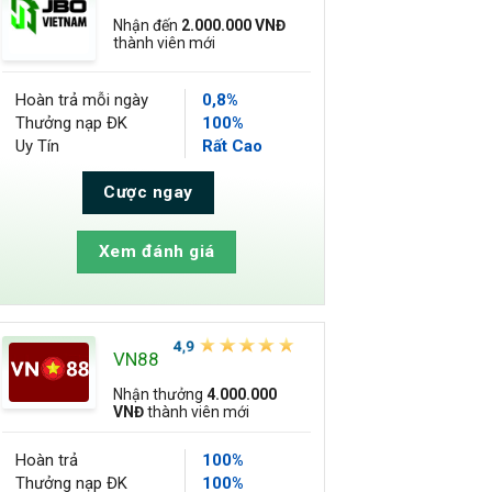
Nhận đến
2.000.000 VNĐ
thành viên mới
Hoàn trả
mỗi ngày
0,8%
Thưởng nạp ĐK
100%
Uy Tín
Rất Cao
Cược ngay
Xem đánh giá
VN88
Nhận thưởng
4.000.000
VNĐ
thành viên mới
Hoàn trả
100%
Thưởng nạp ĐK
100%