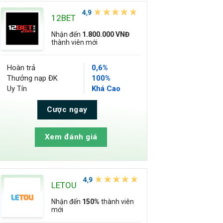
12BET
Nhận đến
1.800.000 VNĐ
thành viên mới
Hoàn trả
0,6%
Thưởng nạp ĐK
100%
Uy Tín
Khá Cao
Cược ngay
Xem đánh giá
LETOU
Nhận đến
150%
thành viên
mới