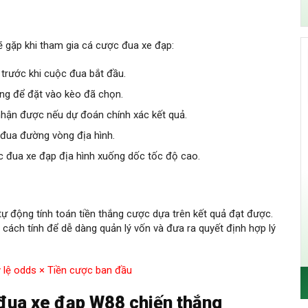
ẽ gặp khi tham gia cá cược đua xe đạp:
 trước khi cuộc đua bắt đầu.
ng để đặt vào kèo đã chọn.
 nhận được nếu dự đoán chính xác kết quả.
đua đường vòng địa hình.
 đua xe đạp địa hình xuống dốc tốc độ cao.
tự động tính toán tiền thắng cược dựa trên kết quả đạt được.
cách tính để dễ dàng quản lý vốn và đưa ra quyết định hợp lý
ỷ lệ odds × Tiền cược ban đầu
đua xe đạp W88 chiến thắng