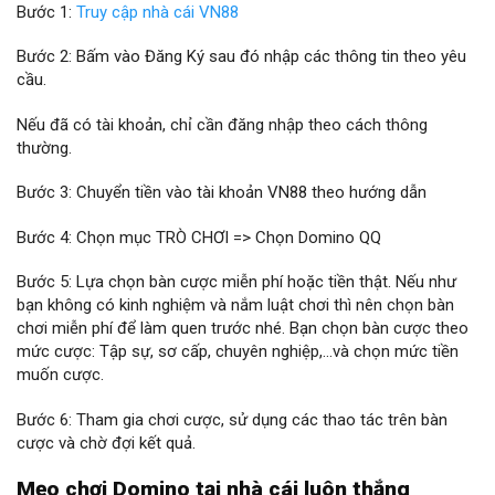
Bước 1:
Truy cập nhà cái VN88
Bước 2: Bấm vào Đăng Ký sau đó nhập các thông tin theo yêu
cầu.
Nếu đã có tài khoản, chỉ cần đăng nhập theo cách thông
thường.
Bước 3: Chuyển tiền vào tài khoản VN88 theo hướng dẫn
Bước 4: Chọn mục TRÒ CHƠI => Chọn Domino QQ
Bước 5: Lựa chọn bàn cược miễn phí hoặc tiền thật. Nếu như
bạn không có kinh nghiệm và nắm luật chơi thì nên chọn bàn
chơi miễn phí để làm quen trước nhé. Bạn chọn bàn cược theo
mức cược: Tập sự, sơ cấp, chuyên nghiệp,…và chọn mức tiền
muốn cược.
Bước 6: Tham gia chơi cược, sử dụng các thao tác trên bàn
cược và chờ đợi kết quả.
Mẹo chơi Domino tại nhà cái luôn thắng