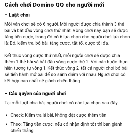
Cách chơi Domino QQ cho người mới
– Luật chơi
Mỗi ván chơi sẽ có 6 người. Mỗi người được chia thành 3 thẻ
bài và bắt đầu vòng chơi thứ nhất. Vòng chơi nay, bạn sẽ được
tăng tiền cược, trong đó có 6 lựa chọn cho người chơi lựa chọn
là: Bỏ, kiểm tra, bỏ bài, tăng cược, tất tố, cược tối đa.
Kết thúc vòng cược thứ nhất, mỗi người chơi sẽ được chia
thêm 1 thẻ bài và bắt đầu vòng cược thứ 2. Với các bước thực
hiện tương tự vòng 1. Kết thúc vòng 2, tất cả người chơi bỏ bài
sẽ tiến hành mở bài để so sánh điểm với nhau. Người chơi có
kết hợp cao nhất sẽ giành chiến thắng.
– Các quyền của người chơi
Tại mỗi lượt chia bài, người chơi có các lựa chọn sau đây:
Check: Kiểm tra lá bài, không đặt cược thêm tiền
Theo: Tăng tiền cược, nếu có nhận định tốt thì bạn giành
chiến thắng