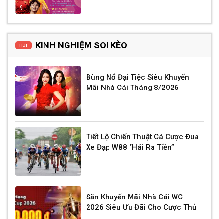
KINH NGHIỆM SOI KÈO
HOT
Bùng Nổ Đại Tiệc Siêu Khuyến
Mãi Nhà Cái Tháng 8/2026
Tiết Lộ Chiến Thuật Cá Cược Đua
Xe Đạp W88 “Hái Ra Tiền”
Săn Khuyến Mãi Nhà Cái WC
2026 Siêu Ưu Đãi Cho Cược Thủ