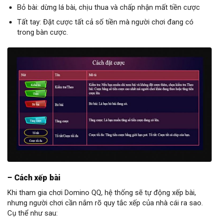
Bỏ bài: dừng lá bài, chịu thua và chấp nhận mất tiền cược
Tất tay: Đặt cược tất cả số tiền mà người chơi đang có
trong bàn cược.
– Cách xếp bài
Khi tham gia chơi Domino QQ, hệ thống sẽ tự động xếp bài,
nhưng người chơi cần nắm rõ quy tắc xếp của nhà cái ra sao.
Cụ thể như sau: