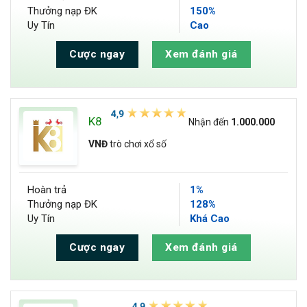
Thưởng nạp ĐK
150%
Uy Tín
Cao
Cược ngay
Xem đánh giá
K8
Nhận đến
1.000.000
VNĐ
trò chơi xổ số
Hoàn trả
1%
Thưởng nạp ĐK
128%
Uy Tín
Khá Cao
Cược ngay
Xem đánh giá