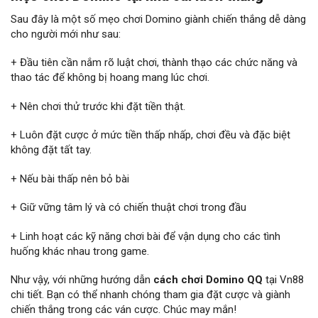
Sau đây là một số mẹo chơi Domino giành chiến thắng dễ dàng
cho người mới như sau:
+ Đầu tiên cần nắm rõ luật chơi, thành thạo các chức năng và
thao tác để không bị hoang mang lúc chơi.
+ Nên chơi thử trước khi đặt tiền thật.
+ Luôn đặt cược ở mức tiền thấp nhấp, chơi đều và đặc biệt
không đặt tất tay.
+ Nếu bài thấp nên bỏ bài
+ Giữ vững tâm lý và có chiến thuật chơi trong đầu
+ Linh hoạt các kỹ năng chơi bài để vận dụng cho các tình
huống khác nhau trong game.
Như vậy, với những hướng dẫn
cách chơi Domino QQ
tại Vn88
chi tiết. Bạn có thể nhanh chóng tham gia đặt cược và giành
chiến thắng trong các ván cược. Chúc may mắn!