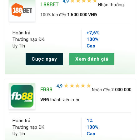
188BET
Nhận thưởng
100% lên đến
1.500.000 VNĐ
Hoàn trả
+7,6%
Thưởng nạp ĐK
100%
Uy Tín
Cao
Cược ngay
Xem đánh giá
FB88
Nhận đến
2.000.000
VNĐ
thành viên mới
Hoàn trả
1%
Thưởng nạp ĐK
100%
Uy Tín
Cao