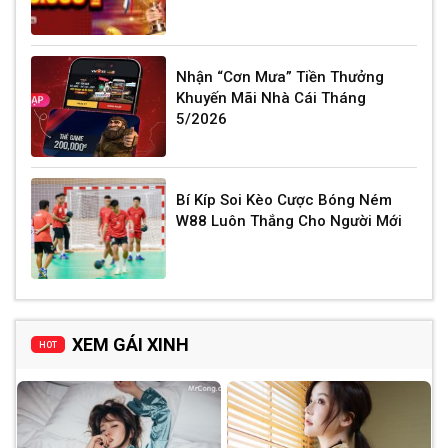
Nhận “Cơn Mưa” Tiền Thưởng
Khuyến Mãi Nhà Cái Tháng
5/2026
Bí Kíp Soi Kèo Cược Bóng Ném
W88 Luôn Thắng Cho Người Mới
XEM GÁI XINH
HOT