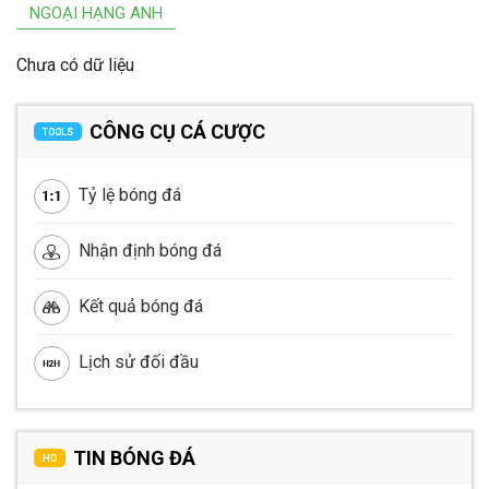
NGOẠI HẠNG ANH
Chưa có dữ liệu
CÔNG CỤ CÁ CƯỢC
TOOLS
Tỷ lệ bóng đá
Nhận định bóng đá
Kết quả bóng đá
Lịch sử đối đầu
TIN BÓNG ĐÁ
HD