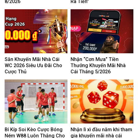
8/2026
Ra Tiền”
Săn Khuyến Mãi Nhà Cái
Nhận “Cơn Mưa” Tiền
WC 2026 Siêu Ưu Đãi Cho
Thưởng Khuyến Mãi Nhà
Cược Thủ
Cái Tháng 5/2026
Bí Kíp Soi Kèo Cược Bóng
Nhận lì xì đầu năm khi tham
Ném W88 Luôn Thắng Cho
gia khuyến mãi nhà cái