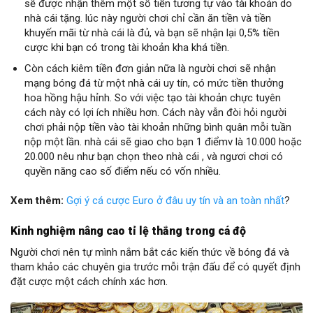
sẽ được nhận thêm một số tiền tương tự vào tài khoản do
nhà cái tặng. lúc này người chơi chỉ cần ăn tiền và tiền
khuyến mãi từ nhà cái là đủ, và bạn sẽ nhận lại 0,5% tiền
cược khi bạn có trong tài khoản kha khá tiền.
Còn cách kiêm tiền đơn giản nữa là người chơi sẽ nhận
mạng bóng đá từ một nhà cái uy tín, có mức tiền thưởng
hoa hồng hậu hỉnh. So với việc tạo tài khoản chực tuyên
cách này có lợi ích nhiều hơn. Cách này vẫn đòi hỏi người
chơi phải nộp tiền vào tài khoản những bình quân mỗi tuần
nộp một lần. nhà cái sẽ giao cho bạn 1 điểmv là 10.000 hoặc
20.000 nêu như bạn chọn theo nhà cái , và ngươi chơi có
quyền năng cao số điểm nếu có vốn nhiều.
Xem thêm:
Gợi ý cá cược Euro ở đâu uy tín và an toàn nhất
?
Kinh nghiệm nâng cao tỉ lệ thắng trong cá độ
Người chơi nên tự mình nắm bắt các kiến thức về bóng đá và
tham khảo các chuyên gia trước mỗi trận đấu để có quyết định
đặt cược một cách chính xác hơn.