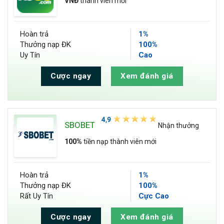
VNĐ
thành viên mới
Hoàn trả
1%
Thưởng nạp ĐK
100%
Uy Tín
Cao
Cược ngay
Xem đánh giá
SBOBET
Nhận thưởng
100%
tiền nạp thành viên mới
Hoàn trả
1%
Thưởng nạp ĐK
100%
Rất Uy Tín
Cực Cao
Cược ngay
Xem đánh giá