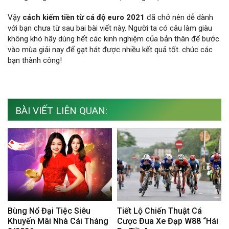
Vậy
cách kiếm tiền từ cá độ euro 2021
đã chở nên dễ dành
với bạn chưa từ sau bai bài viết này. Người ta có câu làm giàu
không khó hãy dùng hết các kinh nghiệm của bản thân để bước
vào mùa giải nay để gạt hát được nhiều kết quả tốt. chúc các
bạn thành công!
BÀI VIẾT LIÊN QUAN:
Bùng Nổ Đại Tiệc Siêu
Tiết Lộ Chiến Thuật Cá
Khuyến Mãi Nhà Cái Tháng
Cược Đua Xe Đạp W88 “Hái