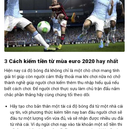
3
Cách kiếm tiền từ mùa euro 2020
hay nhất
Hiện nay cá độ bóng đá không chỉ là một chò chơi mang tính
giải trí giúp còn người cảm thấy thoải mai khi chơi nữa nó chở
thành nghề giúp người chơi kiếm thêm thu nhập hiểu quả nếu
biết cách chơi. Để người chơi thực sựu làm chủ trận đấu nắm
chắc phần thắng hãy cùng chúng tối theo dõi.
Hãy tạo cho bản thân một tài cá độ bóng đá từ một nhà cái
uy tín, với phương thức kiêm tiền nay ban đâu người chơi sẽ
đâu tư một lượng vốn vừa đủ, và sẽ nhận được nhiều ưu đải
từ nhà cái. Ví dụ ngừi chơi nạp vào tài khoản một số tiền thi