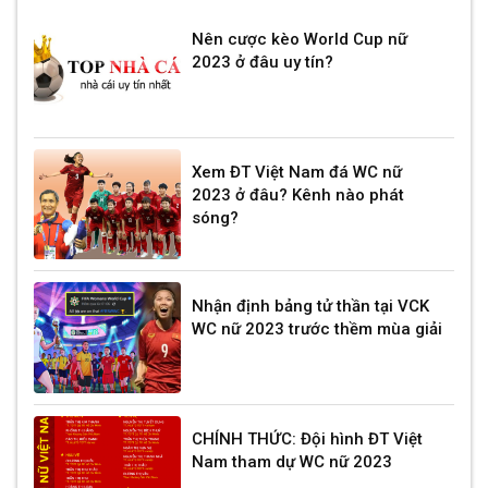
Nên cược kèo World Cup nữ
2023 ở đâu uy tín?
Xem ĐT Việt Nam đá WC nữ
2023 ở đâu? Kênh nào phát
sóng?
Nhận định bảng tử thần tại VCK
WC nữ 2023 trước thềm mùa giải
CHÍNH THỨC: Đội hình ĐT Việt
Nam tham dự WC nữ 2023