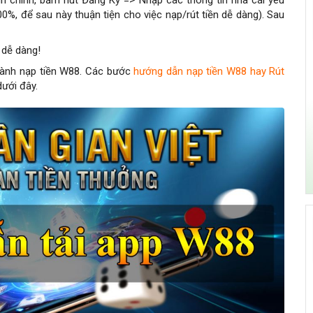
00%, để sau này thuận tiện cho việc nạp/rút tiền dễ dàng). Sau
 dễ dàng!
 hành nạp tiền W88. Các bước
hướng dẫn nạp tiền W88 hay Rút
dưới đây.