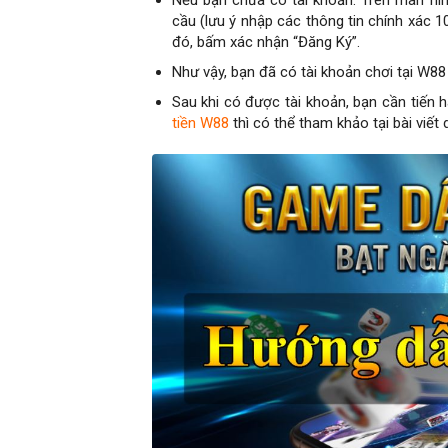
cầu (lưu ý nhập các thông tin chính xác 1
đó, bấm xác nhận “Đăng Ký”.
Như vậy, bạn đã có tài khoản chơi tại W88
Sau khi có được tài khoản, bạn cần tiến
tiền W88
thì có thể tham khảo tại bài viết 