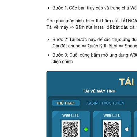
Bước 1: Các bạn truy cập và trang chủ W8
Góc phải màn hình, hiện thị bấm nút TẢI NG
Tải về máy => Bấm nút Install để bắt đầu cài
Bước 2: Tại bước này, để xác thực ứng dụ
Cài đặt chung => Quản lý thiết bị => Shang
Bước 3: Cuối cùng bấm mở ứng dụng W88 v
diện chính.