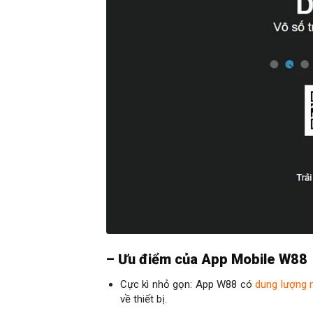
– Ưu điểm của App Mobile W88
Cực kì nhỏ gọn: App W88 có
dung lượng 
về thiết bị.