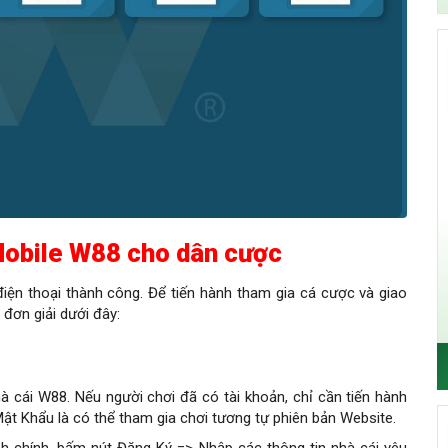
obile W88 cho dân cược
điện thoại thành công. Để tiến hành tham gia cá cược và giao
 đơn giải dưới đây:
hà cái W88. Nếu người chơi đã có tài khoản, chỉ cần tiến hành
ật Khẩu là có thể tham gia chơi tương tự phiên bản Website.
h chính, bấm nút Đăng Ký => Nhập các thông tin nhà cái yêu