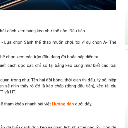
bắt cách xem bảng kèo như thế nào. Đầu tiên:
Lựa chọn Sảnh thể thao muốn chơi, tôi ví dụ chọn A- Thể
thể chọn xem các trận đấu đang đá hoặc sắp diễn ra.
iết cách đọc các chỉ số tại bảng kèo cũng như biết các loại
quan trọng như: Tên hai đội bóng, thời gian thi đấu, tỷ số, hiệp
n sẽ nhìn thấy rõ đó là kèo chấp (dòng đầu tiên), kèo tài xỉu
FT và HT.
thể tham khảo nhanh bài viết
Hướng dẫn
dưới đây.
ẳn đã hiểu cách đọc kèo và phân tích như thế nào rồi. Còn để