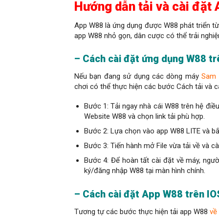
Hướng dẫn tải và cài đặt
App W88 là ứng dụng được W88 phát triển từ 
app W88 nhỏ gọn, dân cược có thể trải nghiệm 
– Cách cài đặt ứng dụng W88 tr
Nếu bạn đang sử dụng các dòng máy
Sam 
chơi có thể thực hiện các bước Cách tải và 
Bước 1: Tải ngay nhà cái W88 trên hệ đi
Website W88 và chọn link tải phù hợp.
Bước 2: Lựa chọn vào app W88 LITE và bắ
Bước 3: Tiến hành mở File vừa tải về và c
Bước 4: Để hoàn tất cài đặt về máy, ngư
ký/đăng nhập W88 tại màn hình chính.
– Cách cài đặt App W88 trên IO
Tương tự các bước thực hiện tải app W88
về