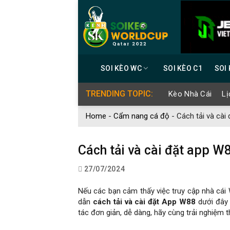
Skip
to
content
SOI KÈO WC
SOI KÈO C1
SOI 
TRENDING TOPIC:
Kèo Nhà Cái
Lị
Home
-
Cẩm nang cá độ
-
Cách tải và cài 
Cách tải và cài đặt app W8
27/07/2024
Nếu các bạn cảm thấy việc truy cập nhà cái W
dẫn
cách tải và cài đặt App W88
dưới đây 
tác đơn giản, dễ dàng, hãy cùng trải nghiệm t