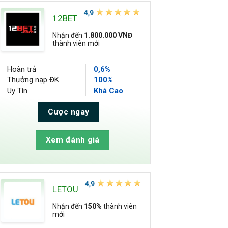
12BET
Nhận đến
1.800.000 VNĐ
thành viên mới
Hoàn trả
0,6%
Thưởng nạp ĐK
100%
Uy Tín
Khá Cao
Cược ngay
Xem đánh giá
LETOU
Nhận đến
150%
thành viên
mới