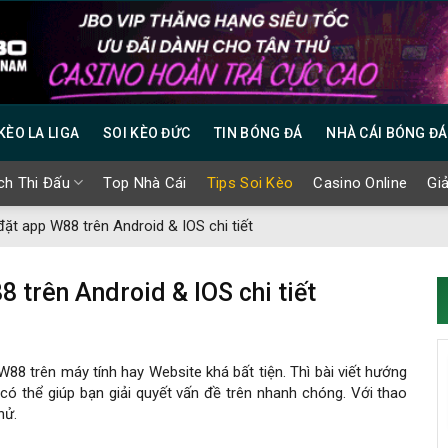
KÈO LA LIGA
SOI KÈO ĐỨC
TIN BÓNG ĐÁ
NHÀ CÁI BÓNG ĐÁ
ch Thi Đấu
Top Nhà Cái
Tips Soi Kèo
Casino Online
Gi
đặt app W88 trên Android & IOS chi tiết
8 trên Android & IOS chi tiết
88 trên máy tính hay Website khá bất tiện. Thì bài viết hướng
có thể giúp bạn giải quyết vấn đề trên nhanh chóng. Với thao
hử.