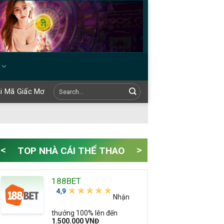
ải Mã Giấc Mơ
<
>
TOP NHÀ CÁI THỂ THAO
188BET
Nhận
thưởng 100% lên đến
1.500.000 VNĐ