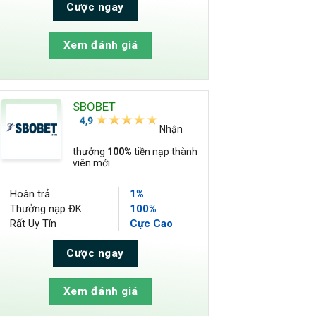
Cược ngay
Xem đánh giá
SBOBET
Nhận
thưởng
100%
tiền nạp thành
viên mới
Hoàn trả
1%
Thưởng nạp ĐK
100%
Rất Uy Tín
Cực Cao
Cược ngay
Xem đánh giá