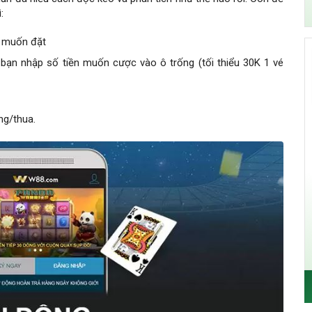
:
u muốn đặt
bạn nhập số tiền muốn cược vào ô trống (tối thiểu 30K 1 vé
ng/thua.