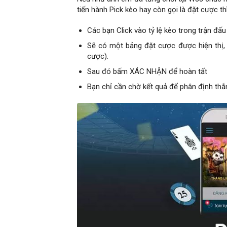
tiến hành Pick kèo hay còn gọi là đặt cược thì
Các bạn Click vào tỷ lệ kèo trong trận đấ
Sẽ có một bảng đặt cược được hiện thị, 
cược).
Sau đó bấm XÁC NHẬN để hoàn tất
Bạn chỉ cần chờ kết quả để phân định thắ