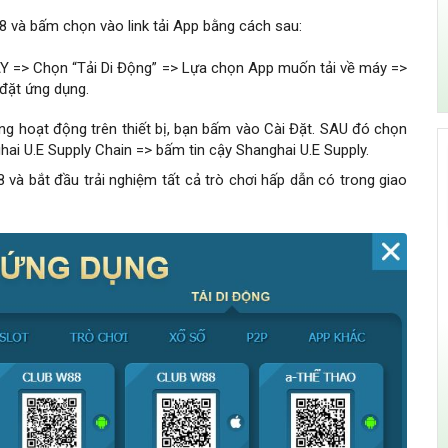
8 và bấm chọn vào link tải App bằng cách sau:
AY => Chọn “Tải Di Động” => Lựa chọn App muốn tải về máy =>
 đặt ứng dụng.
ng hoạt động trên thiết bị, bạn bấm vào Cài Đặt. SAU đó chọn
hai U.E Supply Chain => bấm tin cậy Shanghai U.E Supply.
à bắt đầu trải nghiệm tất cả trò chơi hấp dẫn có trong giao