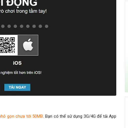
nhỏ gọn chưa tới 50MB
. Bạn có thể sử dụng 3G/4G để tải App