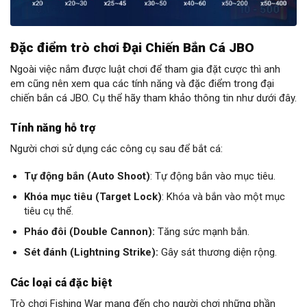
Đặc điểm trò chơi Đại Chiến Bắn Cá JBO
Ngoài việc nắm được luật chơi để tham gia đặt cược thì anh
em cũng nên xem qua các tính năng và đặc điểm trong đại
chiến bắn cá JBO. Cụ thể hãy tham khảo thông tin như dưới đây.
Tính năng hỗ trợ
Người chơi sử dụng các công cụ sau để bắt cá:
Tự động bắn (Auto Shoot)
: Tự động bắn vào mục tiêu.
Khóa mục tiêu (Target Lock)
: Khóa và bắn vào một mục
tiêu cụ thể.
Pháo đôi (Double Cannon):
Tăng sức mạnh bắn.
Sét đánh (Lightning Strike):
Gây sát thương diện rộng.
Các loại cá đặc biệt
Trò chơi Fishing War mang đến cho người chơi những phần