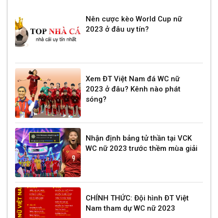
Nên cược kèo World Cup nữ
2023 ở đâu uy tín?
Xem ĐT Việt Nam đá WC nữ
2023 ở đâu? Kênh nào phát
sóng?
Nhận định bảng tử thần tại VCK
WC nữ 2023 trước thềm mùa giải
CHÍNH THỨC: Đội hình ĐT Việt
Nam tham dự WC nữ 2023