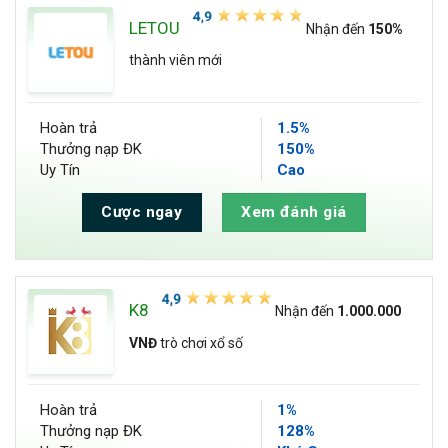
LETOU
Nhận đến
150%
thành viên mới
Hoàn trả
1.5%
Thưởng nạp ĐK
150%
Uy Tín
Cao
Cược ngay
Xem đánh giá
K8
Nhận đến
1.000.000
VNĐ
trò chơi xổ số
Hoàn trả
1%
Thưởng nạp ĐK
128%