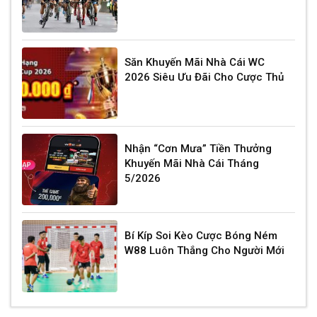
Săn Khuyến Mãi Nhà Cái WC
2026 Siêu Ưu Đãi Cho Cược Thủ
Nhận “Cơn Mưa” Tiền Thưởng
Khuyến Mãi Nhà Cái Tháng
5/2026
Bí Kíp Soi Kèo Cược Bóng Ném
W88 Luôn Thắng Cho Người Mới