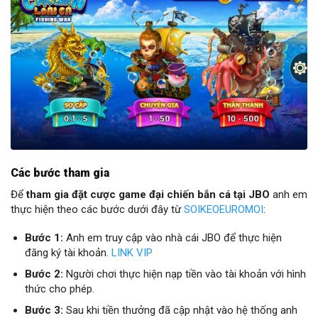
Các bước tham gia
Để
tham gia đặt cược game đại chiến bắn cá tại JBO
anh em
thực hiện theo các bước dưới đây từ
SOIKEOEUROMOI
:
Bước 1:
Anh em truy cập vào nhà cái JBO để thực hiện
đăng ký tài khoản.
LINK VIP
Bước 2:
Người chơi thực hiện nạp tiền vào tài khoản với hình
thức cho phép.
Bước 3:
Sau khi tiền thưởng đã cập nhật vào hệ thống anh