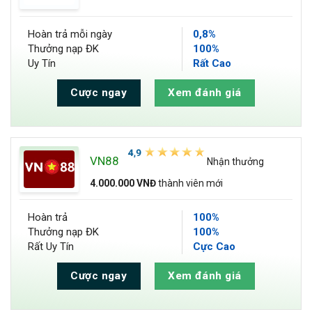
Hoàn trả
mỗi ngày
0,8%
Thưởng nạp ĐK
100%
Uy Tín
Rất Cao
Cược ngay
Xem đánh giá
VN88
Nhận thưởng
4.000.000 VNĐ
thành viên mới
Hoàn trả
100%
Thưởng nạp ĐK
100%
Rất Uy Tín
Cực Cao
Cược ngay
Xem đánh giá