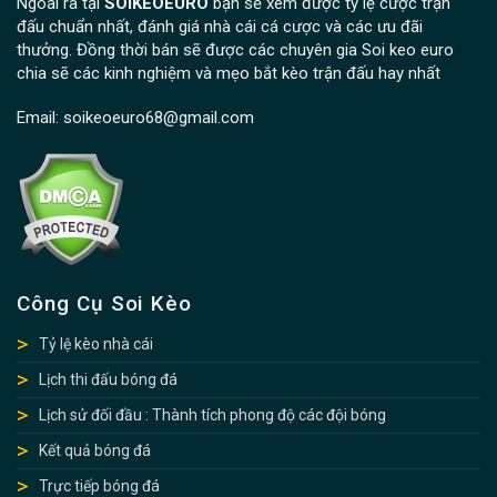
Ngoài ra tại
SOIKEOEURO
bạn sẽ xem được tỷ lệ cược trận
đấu chuẩn nhất, đánh giá nhà cái cá cược và các ưu đãi
thưởng. Đồng thời bán sẽ được các chuyên gia Soi keo euro
chia sẽ các kinh nghiệm và mẹo bắt kèo trận đấu hay nhất
Email:
soikeoeuro68@gmail.com
Công Cụ Soi Kèo
Tỷ lệ kèo nhà cái
Lịch thi đấu bóng đá
Lịch sử đối đầu : Thành tích phong độ các đội bóng
Kết quả bóng đá
Trực tiếp bóng đá