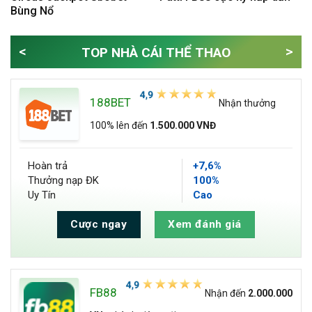
Bùng Nổ
<
>
TOP NHÀ CÁI THỂ THAO
188BET
Nhận thưởng
100% lên đến
1.500.000 VNĐ
Hoàn trả
+7,6%
Thưởng nạp ĐK
100%
Uy Tín
Cao
Cược ngay
Xem đánh giá
FB88
Nhận đến
2.000.000