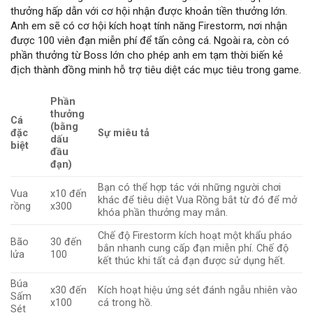
thưởng hấp dẫn với cơ hội nhận được khoản tiền thưởng lớn.
Anh em sẽ có cơ hội kích hoạt tính năng Firestorm, nơi nhận
được 100 viên đạn miễn phí để tấn công cá. Ngoài ra, còn có
phần thưởng từ Boss lớn cho phép anh em tạm thời biến kẻ
địch thành đồng minh hỗ trợ tiêu diệt các mục tiêu trong game.
Phần
thưởng
Cá
(bằng
đặc
Sự miêu tả
dấu
biệt
đầu
đạn)
Bạn có thể hợp tác với những người chơi
Vua
x10 đến
khác để tiêu diệt Vua Rồng bắt từ đó để mở
rồng
x300
khóa phần thưởng may mắn.
Chế độ Firestorm kích hoạt một khẩu pháo
Bão
30 đến
bắn nhanh cung cấp đạn miễn phí. Chế độ
lửa
100
kết thúc khi tất cả đạn được sử dụng hết.
Búa
x30 đến
Kích hoạt hiệu ứng sét đánh ngẫu nhiên vào
Sấm
x100
cá trong hồ.
Sét