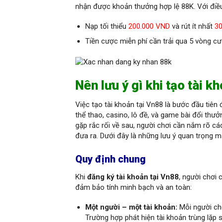
nhận được khoản thưởng hợp lệ 88K. Với điề
Nạp tối thiểu
200.000 VND
và rút ít nhất
30
Tiền cược miễn phí cần trải qua 5 vòng cượ
Nên lưu ý gì khi tạo tài 
Việc tạo tài khoản tại Vn88 là bước đầu tiê
thể thao, casino, lô đề, và game bài đổi thưở
gặp rắc rối về sau, người chơi cần nắm rõ c
đưa ra. Dưới đây là những lưu ý quan trọng 
Quy định chung
Khi
đăng ký tài khoản tại Vn88
, người chơi 
đảm bảo tính minh bạch và an toàn:
Một người – một tài khoản:
Mỗi người chơ
Trường hợp phát hiện tài khoản trùng lặp s