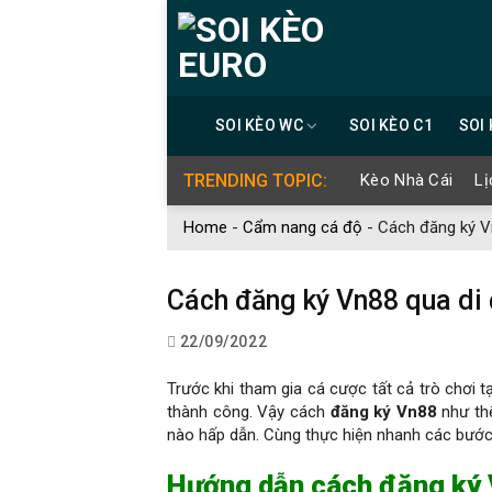
Skip
to
content
SOI KÈO WC
SOI KÈO C1
SOI 
TRENDING TOPIC:
Kèo Nhà Cái
Lị
Home
-
Cẩm nang cá độ
-
Cách đăng ký V
Cách đăng ký Vn88 qua di
22/09/2022
Trước khi tham gia cá cược tất cả trò chơi t
thành công. Vậy cách
đăng ký Vn88
như thế
nào hấp dẫn. Cùng thực hiện nhanh các bước
Hướng dẫn cách đăng ký V