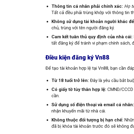
Thông tin cá nhân phải chính xác:
Họ tê
Tất cả đều phải trùng khớp với thông tin th
Không sử dụng tài khoản người khác để 
chủ, trùng với tên người đăng ký.
Cam kết tuân thủ quy định của nhà cái:
tất đăng ký để tránh vi phạm chính sách, đ
Điều kiện đăng ký Vn88
Để tạo tài khoản hợp lệ tại Vn88, bạn cần đá
Từ 18 tuổi trở lên:
Đây là yêu cầu bắt bu
Có giấy tờ tùy thân hợp lệ:
CMND/CCCD ho
cần.
Sử dụng số điện thoại và email cá nhân:
nhận khuyến mãi từ nhà cái.
Không thuộc đối tượng bị hạn chế:
Những
đã bị khóa tài khoản trước đó sẽ không 