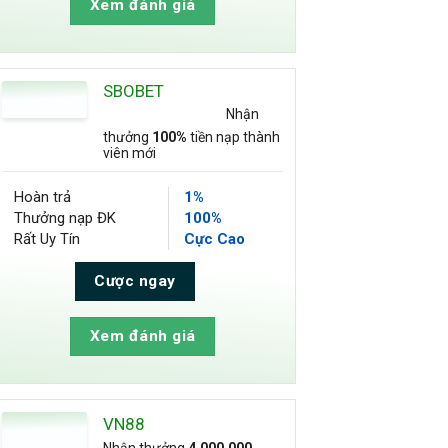
Xem đánh giá
SBOBET
Nhận
thưởng
100%
tiền nạp thành
viên mới
Hoàn trả
1%
Thưởng nạp ĐK
100%
Rất Uy Tín
Cực Cao
Cược ngay
Xem đánh giá
VN88