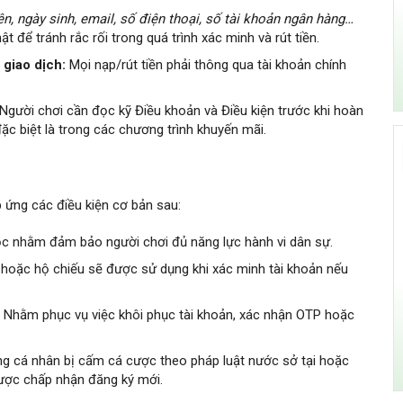
n, ngày sinh, email, số điện thoại, số tài khoản ngân hàng…
ật để tránh rắc rối trong quá trình xác minh và rút tiền.
giao dịch:
Mọi nạp/rút tiền phải thông qua tài khoản chính
Người chơi cần đọc kỹ Điều khoản và Điều kiện trước khi hoàn
ặc biệt là trong các chương trình khuyến mãi.
p ứng các điều kiện cơ bản sau:
ộc nhằm đảm bảo người chơi đủ năng lực hành vi dân sự.
ặc hộ chiếu sẽ được sử dụng khi xác minh tài khoản nếu
Nhằm phục vụ việc khôi phục tài khoản, xác nhận OTP hoặc
 cá nhân bị cấm cá cược theo pháp luật nước sở tại hoặc
được chấp nhận đăng ký mới.