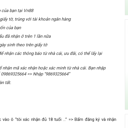
 của bạn tại Vn88
iấy tờ, trùng với tài khoản ngân hàng
ốn của bạn
u đã nhận ở trên 1 lần nữa
y sinh theo trên giấy tờ
 nhận các thông báo từ nhà cái, ưu đãi, có thể lấy lại
ể nhận mã xác nhận hoặc xác minh từ nhà cái. Bạn nhập
số 09869325664 => Nhập “9869325664”
àn tất.
k vào ô “tôi xác nhận đủ 18 tuổi …” => Bấm đăng ký và nhận