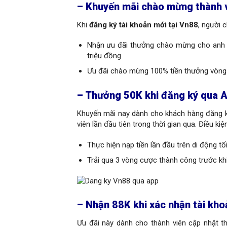
– Khuyến mãi chào mừng thành 
Khi
đăng ký tài khoản mới tại Vn88
, người 
Nhận ưu đãi thưởng chào mừng cho anh em
triệu đồng
Ưu đãi chào mừng 100% tiền thưởng vòng c
– Thưởng 50K khi đăng ký qua 
Khuyến mãi nay dành cho khách hàng đăng ký
viên lần đầu tiên trong thời gian qua. Điều k
Thực hiện nạp tiền lần đầu trên di động tố
Trải qua 3 vòng cược thành công trước khi 
– Nhận 88K khi xác nhận tài kh
Ưu đãi này dành cho thành viên cập nhật t