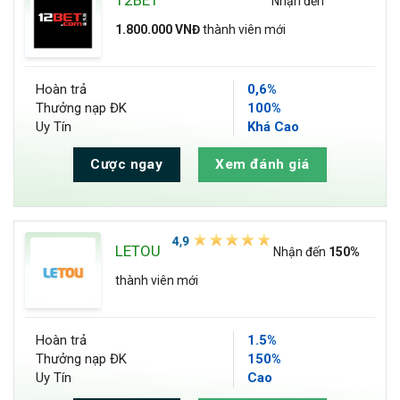
Nhận đến
1.800.000 VNĐ
thành viên mới
Hoàn trả
0,6%
Thưởng nạp ĐK
100%
Uy Tín
Khá Cao
Cược ngay
Xem đánh giá
LETOU
Nhận đến
150%
thành viên mới
Hoàn trả
1.5%
Thưởng nạp ĐK
150%
Uy Tín
Cao