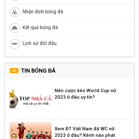
Nhận định bóng đá
Kết quả bóng đá
Lịch sử đối đầu
TIN BÓNG ĐÁ
HD
Nên cược kèo World Cup nữ
2023 ở đâu uy tín?
Xem ĐT Việt Nam đá WC nữ
2023 ở đâu? Kênh nào phát