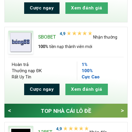
Cược ngay
Xem đánh giá
SBOBET
Nhận thưởng
100%
tiền nạp thành viên mới
Hoàn trả
1%
Thưởng nạp ĐK
100%
Rất Uy Tín
Cực Cao
Cược ngay
Xem đánh giá
<
>
TOP NHÀ CÁI LÔ ĐỀ
12BET