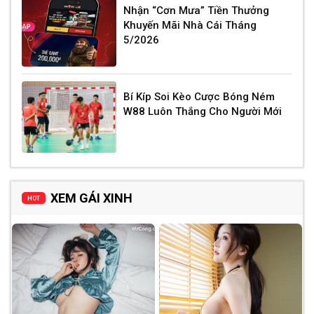
Nhận “Cơn Mưa” Tiền Thưởng
Khuyến Mãi Nhà Cái Tháng
5/2026
Bí Kíp Soi Kèo Cược Bóng Ném
W88 Luôn Thắng Cho Người Mới
XEM GÁI XINH
HOT