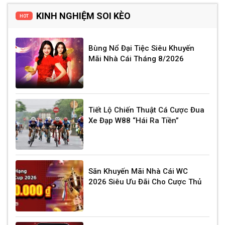
KINH NGHIỆM SOI KÈO
HOT
Bùng Nổ Đại Tiệc Siêu Khuyến
Mãi Nhà Cái Tháng 8/2026
Tiết Lộ Chiến Thuật Cá Cược Đua
Xe Đạp W88 “Hái Ra Tiền”
Săn Khuyến Mãi Nhà Cái WC
2026 Siêu Ưu Đãi Cho Cược Thủ