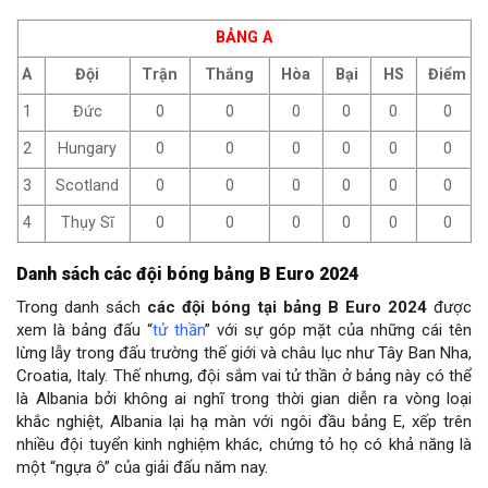
BẢNG A
A
Đội
Trận
Thắng
Hòa
Bại
HS
Điểm
1
Đức
0
0
0
0
0
0
2
Hungary
0
0
0
0
0
0
3
Scotland
0
0
0
0
0
0
4
Thụy Sĩ
0
0
0
0
0
0
Danh sách các đội bóng bảng B Euro 2024
Trong danh sách
các đội bóng tại bảng B Euro 2024
được
xem là bảng đấu “
tử thần
” với sự góp mặt của những cái tên
lừng lẫy trong đấu trường thế giới và châu lục như Tây Ban Nha,
Croatia, Italy. Thế nhưng, đội sắm vai tử thần ở bảng này có thể
là Albania bởi không ai nghĩ trong thời gian diễn ra vòng loại
khắc nghiệt, Albania lại hạ màn với ngôi đầu bảng E, xếp trên
nhiều đội tuyển kinh nghiệm khác, chứng tỏ họ có khả năng là
một “ngựa ô” của giải đấu năm nay.