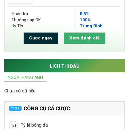
Hoàn trả
0.5%
Thưởng nạp ĐK
100%
Uy Tín
Trung Bình
Cược ngay
Xem đánh giá
LỊCH THI ĐẤU
NGOẠI HẠNG ANH
Chưa có dữ liệu
CÔNG CỤ CÁ CƯỢC
TOOLS
Tỷ lệ bóng đá