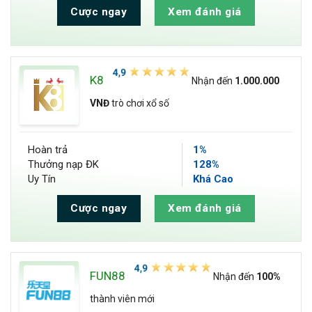
Cược ngay
Xem đánh giá
K8
Nhận đến
1.000.000
VNĐ
trò chơi xổ số
Hoàn trả
1%
Thưởng nạp ĐK
128%
Uy Tín
Khá Cao
Cược ngay
Xem đánh giá
FUN88
Nhận đến
100%
thành viên mới