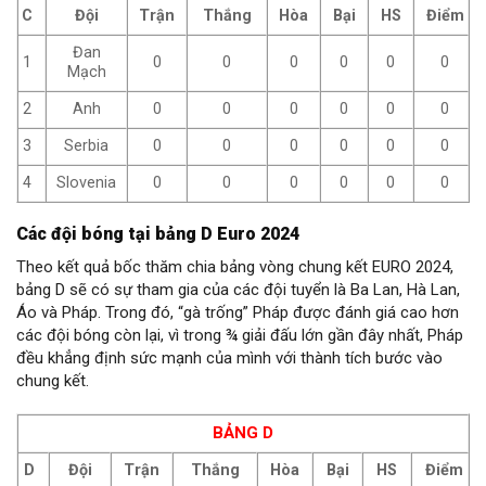
C
Đội
Trận
Thắng
Hòa
Bại
HS
Điểm
Đan
1
0
0
0
0
0
0
Mạch
2
Anh
0
0
0
0
0
0
3
Serbia
0
0
0
0
0
0
4
Slovenia
0
0
0
0
0
0
Các đội bóng tại bảng D Euro 2024
Theo kết quả bốc thăm chia bảng vòng chung kết EURO 2024,
bảng D sẽ có sự tham gia của các đội tuyển là Ba Lan, Hà Lan,
Áo và Pháp. Trong đó, “gà trống” Pháp được đánh giá cao hơn
các đội bóng còn lại, vì trong ¾ giải đấu lớn gần đây nhất, Pháp
đều khẳng định sức mạnh của mình với thành tích bước vào
chung kết.
BẢNG D
D
Đội
Trận
Thắng
Hòa
Bại
HS
Điểm