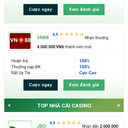
Cược ngay
Xem đánh giá
VN88
Nhận thưởng
4.000.000 VNĐ
thành viên mới
Hoàn trả
100%
Thưởng nạp ĐK
100%
Rất Uy Tín
Cực Cao
Cược ngay
Xem đánh giá
<
>
TOP NHÀ CÁI CASINO
JBO
Nhận đến
2.000.000