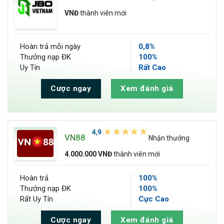
VNĐ
thành viên mới
Hoàn trả
mỗi ngày
0,8%
Thưởng nạp ĐK
100%
Uy Tín
Rất Cao
Cược ngay
Xem đánh giá
VN88
Nhận thưởng
4.000.000 VNĐ
thành viên mới
Hoàn trả
100%
Thưởng nạp ĐK
100%
Rất Uy Tín
Cực Cao
Cược ngay
Xem đánh giá