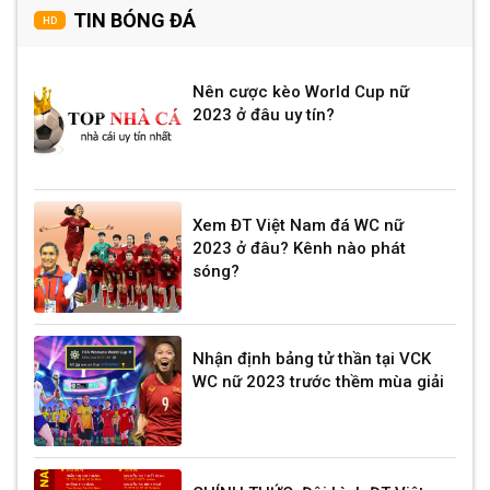
TIN BÓNG ĐÁ
HD
Nên cược kèo World Cup nữ
2023 ở đâu uy tín?
Xem ĐT Việt Nam đá WC nữ
2023 ở đâu? Kênh nào phát
sóng?
Nhận định bảng tử thần tại VCK
WC nữ 2023 trước thềm mùa giải