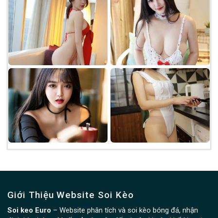
Giới Thiệu Website Soi Kèo
Soi keo Euro
– Website phân tích và soi kèo bóng đá, nhận