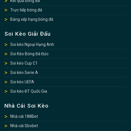
Kết quả bóng đá
Trực tiếp bóng đá
Bảng xếp hạng bóng đá
Soi Kèo Giải Đấu
Soi kèo Ngoại Hạng Anh
Soi Kèo Bóng Đá Đức
Soi kèo Cup C1
Soi kèo Serie A
Soi kèo UEFA
Soi kèo ĐT Quốc Gia
Nhà Cái Soi Kèo
Nhà cái 188Bet
Nhà cái Sbobet