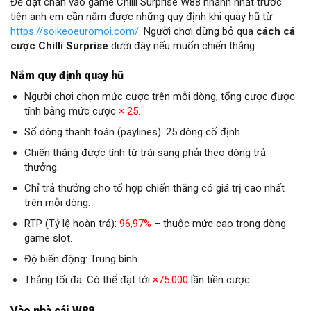
Để đặt chân vào game
Chilli Surprise W88 nhanh nhất trước
tiên anh em cần nắm được những quy định khi quay hũ từ
https://soikeoeuromoi.com/
. Người chơi đừng bỏ qua
cách cá
cược Chilli Surprise
dưới đây nếu muốn chiến thắng.
Nắm quy định quay hũ
Người chơi chọn mức cược trên mỗi dòng, tổng cược được
tính bằng mức cược
× 25.
Số dòng thanh toán (paylines): 25 dòng cố định
Chiến thắng được tính từ trái sang phải theo dòng trả
thưởng.
Chỉ trả thưởng cho tổ hợp chiến thắng có giá trị cao nhất
trên mỗi dòng.
RTP (Tỷ lệ hoàn trả):
96,97%
– thuộc mức cao trong dòng
game slot.
Độ biến động: Trung bình
Thắng tối đa: Có thể đạt tới
×75.000
lần tiền cược
Vào nhà cái W88