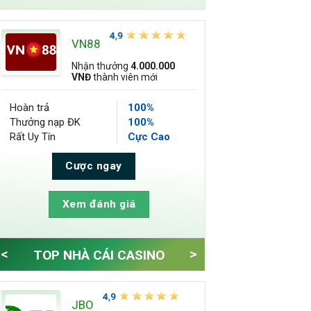
VN88
Nhận thưởng
4.000.000
VNĐ
thành viên mới
Hoàn trả
100%
Thưởng nạp ĐK
100%
Rất Uy Tín
Cực Cao
Cược ngay
Xem đánh giá
<
>
TOP NHÀ CÁI CASINO
JBO