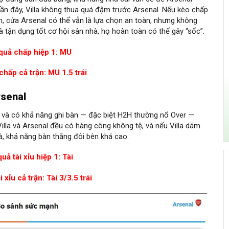
ần đây, Villa không thua quá đậm trước Arsenal. Nếu kèo chấp
h, cửa Arsenal có thể vẫn là lựa chọn an toàn, nhưng không
 và tận dụng tốt cơ hội sân nhà, họ hoàn toàn có thể gây “sốc”.
 quả chấp hiệp 1: MU
chấp cả trận: MU 1.5 trái
rsenal
ở và có khả năng ghi bàn — đặc biệt H2H thường nổ Over —
Villa và Arsenal đều có hàng công không tệ, và nếu Villa dám
à, khả năng bàn thắng đôi bên khá cao.
quả tài xỉu hiệp 1: Tài
i xỉu cả trận: Tài 3/3.5 trái