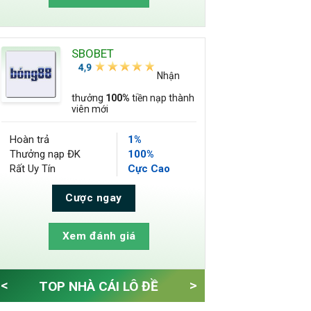
SBOBET
Nhận
thưởng
100%
tiền nạp thành
viên mới
Hoàn trả
1%
Thưởng nạp ĐK
100%
Rất Uy Tín
Cực Cao
Cược ngay
Xem đánh giá
<
>
TOP NHÀ CÁI LÔ ĐỀ