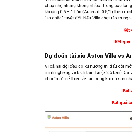
chấp nhẹ nhưng không nhiều. Trong các lần g
khoảng 0.5 – 1 bàn (Arsenal -0.5/1) theo mìn
“ăn chắc” tuyệt đối. Nếu Villa chơi tập trung
Kết
Kết quả 
Dự đoán tài xỉu Aston Villa vs A
Vì cả hai đội đều có xu hướng thi đấu cởi m
mình nghiêng về kịch bản Tài (≥ 2.5 bàn). Cả 
chơi “mở” để thiên về tấn công khi đá sân nh
Kết 
Kết quả tà