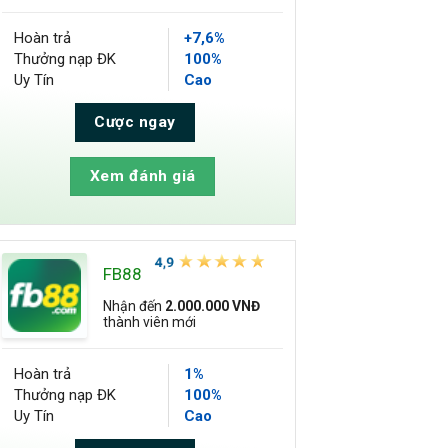
Hoàn trả
+7,6%
Thưởng nạp ĐK
100%
Uy Tín
Cao
Cược ngay
Xem đánh giá
FB88
Nhận đến
2.000.000 VNĐ
thành viên mới
Hoàn trả
1%
Thưởng nạp ĐK
100%
Uy Tín
Cao