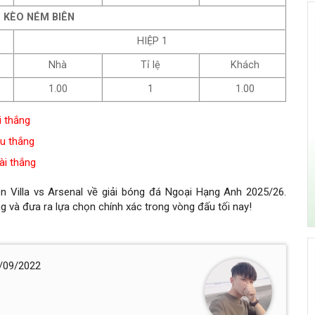
KÈO NÉM BIÊN
HIỆP 1
Nhà
Tỉ lệ
Khách
1.00
1
1.00
i thắng
u thắng
ài thắng
n Villa vs Arsenal về giải bóng đá Ngoại Hạng Anh 2025/26.
g và đưa ra lựa chọn chính xác trong vòng đấu tối nay!
/09/2022