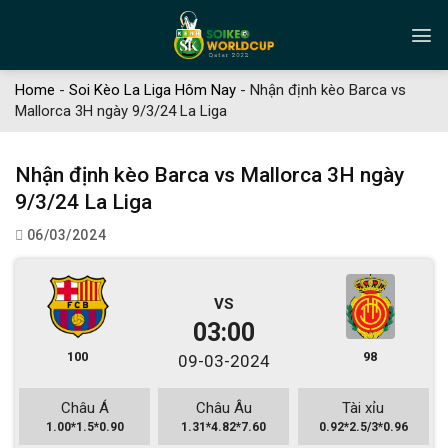
Skip
to
content
Home
-
Soi Kèo La Liga Hôm Nay
-
Nhận định kèo Barca vs
Mallorca 3H ngày 9/3/24 La Liga
Nhận định kèo Barca vs Mallorca 3H ngày
9/3/24 La Liga
06/03/2024
VS
03:00
100
98
09-03-2024
Châu Á
Châu Âu
Tài xỉu
1.00*1.5*0.90
1.31*4.82*7.60
0.92*2.5/3*0.96