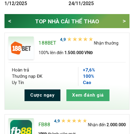
1/12/2025
24/11/2025
<
>
TOP NHÀ CÁI THỂ THAO
188BET
Nhận thưởng
100% lên đến
1.500.000 VNĐ
Hoàn trả
+7,6%
Thưởng nạp ĐK
100%
Uy Tín
Cao
Cược ngay
Xem đánh giá
FB88
Nhận đến
2.000.000