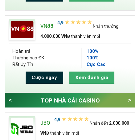
VN88
Nhận thưởng
4.000.000 VNĐ
thành viên mới
Hoàn trả
100%
Thưởng nạp ĐK
100%
Rất Uy Tín
Cực Cao
Cược ngay
Xem đánh giá
<
>
TOP NHÀ CÁI CASINO
JBO
Nhận đến
2.000.000
VNĐ
thành viên mới