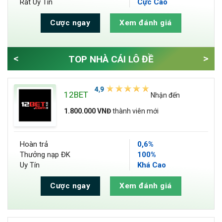
Rất Uy Tín
Cực Cao
Cược ngay
Xem đánh giá
<
>
TOP NHÀ CÁI LÔ ĐỀ
12BET
Nhận đến
1.800.000 VNĐ
thành viên mới
Hoàn trả
0,6%
Thưởng nạp ĐK
100%
Uy Tín
Khá Cao
Cược ngay
Xem đánh giá