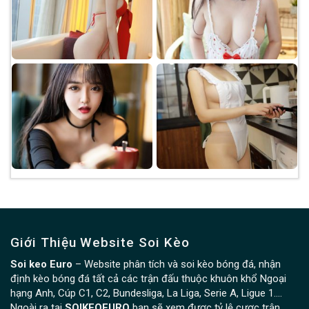
Giới Thiệu Website Soi Kèo
Soi keo Euro
– Website phân tích và soi kèo bóng đá, nhận
định kèo bóng đá tất cả các trận đấu thuộc khuôn khổ Ngoại
hạng Anh, Cúp C1, C2, Bundesliga, La Liga, Serie A, Ligue 1….
Ngoài ra tại
SOIKEOEURO
bạn sẽ xem được tỷ lệ cược trận