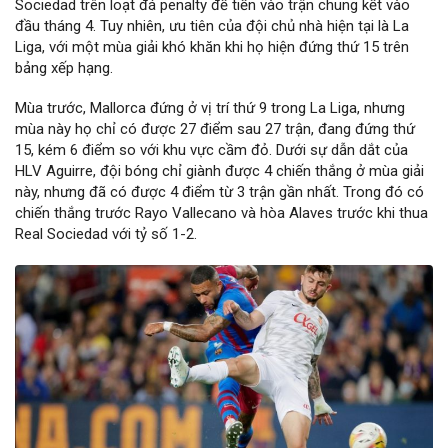
Sociedad trên loạt đá penalty để tiến vào trận chung kết vào
đầu tháng 4. Tuy nhiên, ưu tiên của đội chủ nhà hiện tại là La
Liga, với một mùa giải khó khăn khi họ hiện đứng thứ 15 trên
bảng xếp hạng.
Mùa trước, Mallorca đứng ở vị trí thứ 9 trong La Liga, nhưng
mùa này họ chỉ có được 27 điểm sau 27 trận, đang đứng thứ
15, kém 6 điểm so với khu vực cầm đỏ. Dưới sự dẫn dắt của
HLV Aguirre, đội bóng chỉ giành được 4 chiến thắng ở mùa giải
này, nhưng đã có được 4 điểm từ 3 trận gần nhất. Trong đó có
chiến thắng trước Rayo Vallecano và hòa Alaves trước khi thua
Real Sociedad với tỷ số 1-2.