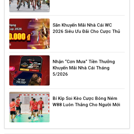
Săn Khuyến Mãi Nhà Cái WC
2026 Siêu Ưu Đãi Cho Cược Thủ
Nhận “Cơn Mưa” Tiền Thưởng
Khuyến Mãi Nhà Cái Tháng
5/2026
Bí Kíp Soi Kèo Cược Bóng Ném
W88 Luôn Thắng Cho Người Mới