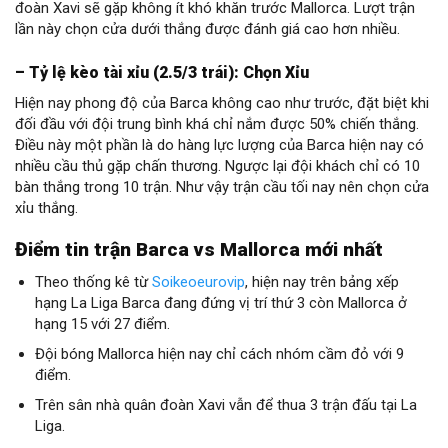
đoàn Xavi sẽ gặp không ít khó khăn trước Mallorca. Lượt trận
lần này chọn cửa dưới thắng được đánh giá cao hơn nhiều.
– Tỷ lệ kèo tài xỉu (2.5/3 trái): Chọn Xỉu
Hiện nay phong độ của Barca không cao như trước, đặt biệt khi
đối đầu với đội trung bình khá chỉ nắm được 50% chiến thắng.
Điều này một phần là do hàng lực lượng của Barca hiện nay có
nhiều cầu thủ gặp chấn thương. Ngược lại đội khách chỉ có 10
bàn thắng trong 10 trận. Như vậy trận cầu tối nay nên chọn cửa
xỉu thắng.
Điểm tin trận Barca vs Mallorca mới nhất
Theo thống kê từ
Soikeoeurovip
, hiện nay trên bảng xếp
hạng La Liga Barca đang đứng vị trí thứ 3 còn Mallorca ở
hạng 15 với 27 điểm.
Đội bóng Mallorca hiện nay chỉ cách nhóm cầm đỏ với 9
điểm.
Trên sân nhà quân đoàn Xavi vẫn để thua 3 trận đấu tại La
Liga.