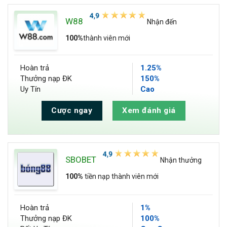
W88
Nhận đến
100%
thành viên mới
Hoàn trả
1.25%
Thưởng nạp ĐK
150%
Uy Tín
Cao
Cược ngay
Xem đánh giá
SBOBET
Nhận thưởng
100%
tiền nạp thành viên mới
Hoàn trả
1%
Thưởng nạp ĐK
100%