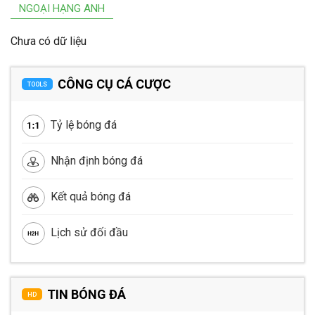
NGOẠI HẠNG ANH
Chưa có dữ liệu
CÔNG CỤ CÁ CƯỢC
TOOLS
Tỷ lệ bóng đá
Nhận định bóng đá
Kết quả bóng đá
Lịch sử đối đầu
TIN BÓNG ĐÁ
HD