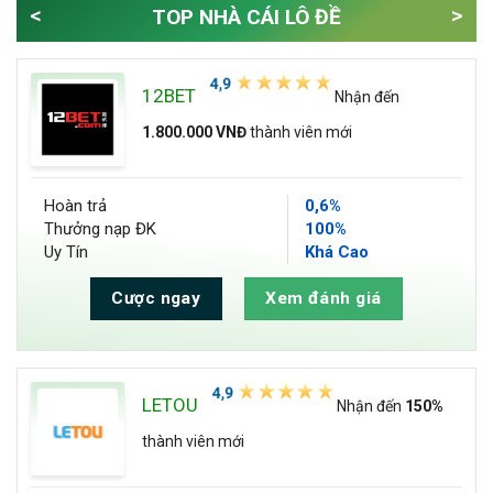
<
>
TOP NHÀ CÁI LÔ ĐỀ
12BET
Nhận đến
1.800.000 VNĐ
thành viên mới
Hoàn trả
0,6%
Thưởng nạp ĐK
100%
Uy Tín
Khá Cao
Cược ngay
Xem đánh giá
LETOU
Nhận đến
150%
thành viên mới