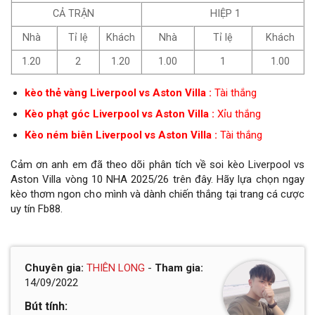
CẢ TRẬN
HIỆP 1
Nhà
Tỉ lệ
Khách
Nhà
Tỉ lệ
Khách
1.20
2
1.20
1.00
1
1.00
kèo thẻ vàng Liverpool vs Aston Villa :
Tài thắng
Kèo phạt góc Liverpool vs Aston Villa :
Xỉu thắng
Kèo ném biên Liverpool vs Aston Villa :
Tài thắng
Cảm ơn anh em đã theo dõi phân tích về soi kèo Liverpool vs
Aston Villa vòng 10 NHA 2025/26 trên đây. Hãy lựa chọn ngay
kèo thơm ngon cho mình và dành chiến thắng tại trang cá cược
uy tín Fb88.
Chuyên gia:
THIÊN LONG
-
Tham gia:
14/09/2022
Bút tính: