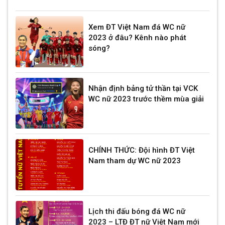
Xem ĐT Việt Nam đá WC nữ
2023 ở đâu? Kênh nào phát
sóng?
Nhận định bảng tử thần tại VCK
WC nữ 2023 trước thềm mùa giải
CHÍNH THỨC: Đội hình ĐT Việt
Nam tham dự WC nữ 2023
Lịch thi đấu bóng đá WC nữ
2023 – LTĐ ĐT nữ Việt Nam mới