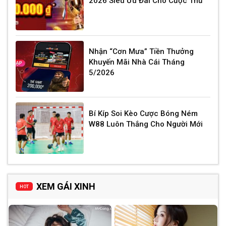
2026 Siêu Ưu Đãi Cho Cược Thủ
Nhận “Cơn Mưa” Tiền Thưởng
Khuyến Mãi Nhà Cái Tháng
5/2026
Bí Kíp Soi Kèo Cược Bóng Ném
W88 Luôn Thắng Cho Người Mới
XEM GÁI XINH
HOT