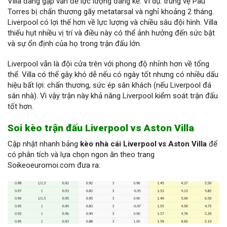
Villa đang gặp vấn đề lực lượng đáng kể: Ví dụ: trung vệ Pau
Torres bị chấn thương gãy metatarsal và nghỉ khoảng 2 tháng.
Liverpool có lợi thế hơn về lực lượng và chiều sâu đội hình. Villa
thiếu hụt nhiều vị trí và điều này có thể ảnh hưởng đến sức bật
và sự ổn định của họ trong trận đấu lớn.
Liverpool vẫn là đội cửa trên với phong độ nhỉnh hơn về tổng
thể. Villa có thể gây khó dễ nếu có ngày tốt nhưng có nhiều dấu
hiệu bất lợi: chấn thương, sức ép sân khách (nếu Liverpool đá
sân nhà). Vì vậy trận này khả năng Liverpool kiểm soát trận đấu
tốt hơn.
Soi kèo trận đấu Liverpool vs Aston Villa
Cập nhật nhanh bảng
kèo nhà cái Liverpool vs Aston Villa
để
có phân tích và lựa chọn ngon ăn theo trang
Soikeoeuromoi.com đưa ra: