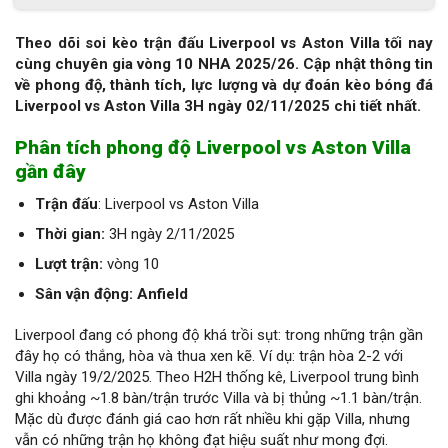
Theo dõi soi kèo trận đấu Liverpool vs Aston Villa tối nay
cùng chuyên gia vòng 10 NHA 2025/26. Cập nhật thông tin
về phong độ, thành tích, lực lượng và dự đoán kèo bóng đá
Liverpool vs Aston Villa 3H ngày 02/11/2025 chi tiết nhất.
Phân tích phong độ Liverpool vs Aston Villa
gần đây
Trận đấu
: Liverpool vs Aston Villa
Thời gian:
3H ngày 2/11/2025
Lượt trận:
vòng 10
Sân vận động: Anfield
Liverpool đang có phong độ khá trồi sụt: trong những trận gần
đây họ có thắng, hòa và thua xen kẽ. Ví dụ: trận hòa 2-2 với
Villa ngày 19/2/2025. Theo H2H thống kê, Liverpool trung bình
ghi khoảng ~1.8 bàn/trận trước Villa và bị thủng ~1.1 bàn/trận.
Mặc dù được đánh giá cao hơn rất nhiều khi gặp Villa, nhưng
vẫn có những trận họ không đạt hiệu suất như mong đợi.