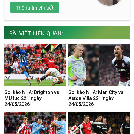
Thông tin chi tiết
BÀI VIẾT LIÊN QUAN:
Soi kèo NHA: Brighton vs
Soi kèo NHA: Man City vs
MU lúc 22H ngày
Aston Villa 22H ngày
24/05/2026
24/05/2026