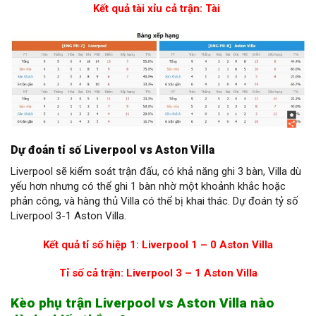
Kết quả tài xỉu cả trận: Tài
Dự đoán tỉ số
Liverpool vs Aston Villa
Liverpool sẽ kiểm soát trận đấu, có khả năng ghi 3 bàn, Villa dù
yếu hơn nhưng có thể ghi 1 bàn nhờ một khoảnh khắc hoặc
phản công, và hàng thủ Villa có thể bị khai thác. Dự đoán tỷ số
Liverpool 3-1 Aston Villa.
Kết quả tỉ số hiệp 1: Liverpool 1 – 0 Aston Villa
Tỉ số cả trận: Liverpool 3 – 1 Aston Villa
Kèo phụ trận Liverpool vs Aston Villa nào