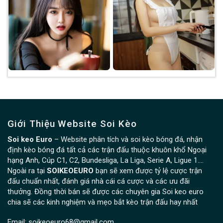
Giới Thiệu Website Soi Kèo
Soi keo Euro
– Website phân tích và soi kèo bóng đá, nhận
định kèo bóng đá tất cả các trận đấu thuộc khuôn khổ Ngoại
hạng Anh, Cúp C1, C2, Bundesliga, La Liga, Serie A, Ligue 1….
Ngoài ra tại
SOIKEOEURO
bạn sẽ xem được tỷ lệ cược trận
đấu chuẩn nhất, đánh giá nhà cái cá cược và các ưu đãi
thưởng. Đồng thời bán sẽ được các chuyên gia Soi keo euro
chia sẽ các kinh nghiệm và mẹo bắt kèo trận đấu hay nhất
Email:
soikeoeuro68@gmail.com