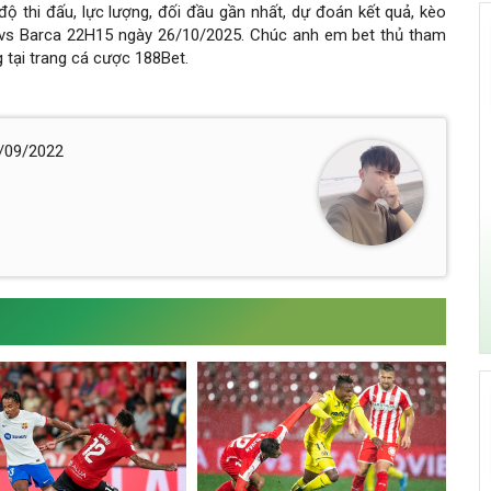
độ thi đấu, lực lượng, đối đầu gần nhất, dự đoán kết quả, kèo
rid vs Barca 22H15 ngày 26/10/2025. Chúc anh em bet thủ tham
 tại trang cá cược 188Bet.
/09/2022