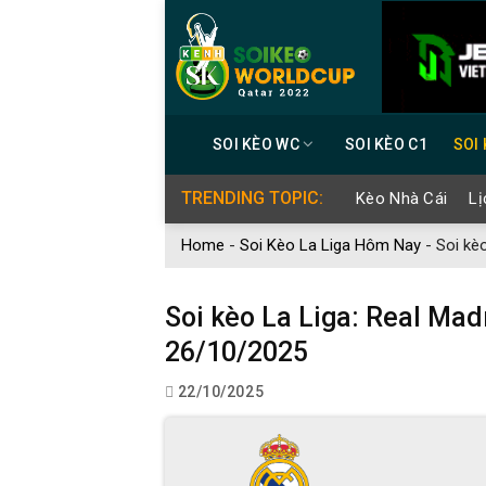
Skip
to
content
SOI KÈO WC
SOI KÈO C1
SOI 
TRENDING TOPIC:
Kèo Nhà Cái
Lị
Home
-
Soi Kèo La Liga Hôm Nay
-
Soi kè
Soi kèo La Liga: Real Mad
26/10/2025
22/10/2025