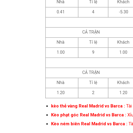
Nhà
Tỉ lệ
Khách
0.41
4
-5.30
CẢ TRẬN
Nhà
Tỉ lệ
Khách
1.00
9
1.00
CẢ TRẬN
Nhà
Tỉ lệ
Khách
1.20
2
1.20
kèo thẻ vàng Real Madrid vs Barca :
Tài
Kèo phạt góc Real Madrid vs Barca :
Xỉu
Kèo ném biên Real Madrid vs Barca :
Tà