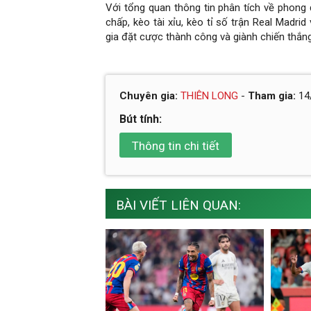
Với tổng quan thông tin phân tích về phong 
chấp, kèo tài xỉu, kèo tỉ số trận Real Mad
gia đặt cược thành công và giành chiến thắng
Chuyên gia:
THIÊN LONG
-
Tham gia:
14
Bút tính:
Thông tin chi tiết
BÀI VIẾT LIÊN QUAN: