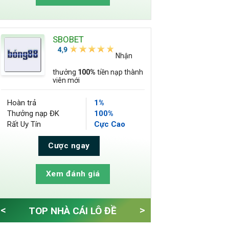
SBOBET
Nhận
thưởng
100%
tiền nạp thành
viên mới
Hoàn trả
1%
Thưởng nạp ĐK
100%
Rất Uy Tín
Cực Cao
Cược ngay
Xem đánh giá
<
>
TOP NHÀ CÁI LÔ ĐỀ