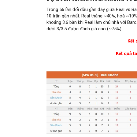
Trong 56 lần đối đầu gần đây giữa Real vs Bar
10 trận gần nhất: Real thắng ~40%, hoà ~10%
khoảng 3.6 bàn khi Real làm chủ nhà với Bar
dưới 3/3.5 được đánh giá cao (~75%)
Kết 
Kết quả tà