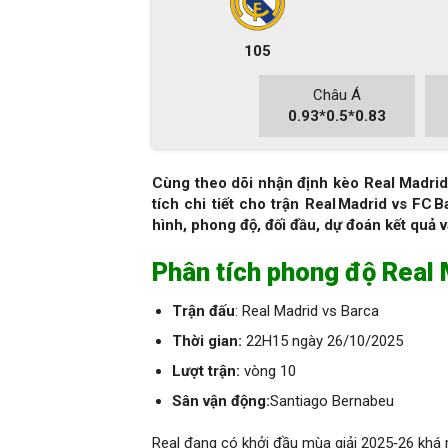
105
Châu Á
0.93*0.5*0.83
Cùng theo dõi nhận định kèo Real Madrid 
tích chi tiết cho trận Real Madrid vs FC
hình, phong độ, đối đầu, dự đoán kết quả 
Phân tích phong độ Real
Trận đấu
: Real Madrid vs Barca
Thời gian:
22H15 ngày 26/10/2025
Lượt trận:
vòng 10
Sân vận động:
Santiago Bernabeu
Real đang có khởi đầu mùa giải 2025‑26 khá m