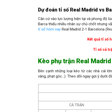
Dự đoán tỉ số
Real Madrid vs Ba
Căn cứ vào lực lượng hiện tại và phong độ lú
Barca thiếu nhiều nhân sự chủ chốt nhưng vẫ
tỉ số hôm nay
Real Madrid 2‑1 Barcelona (Rea
Kết quả tỉ số 
Tỉ số cả t
Kèo phụ trận Real Madrid
Bên cạnh những loại kèo từ các nhà cái lớ
vàng, phạt góc…). Theo dõi ngay gợi ý dưới 
CẢ TRẬN