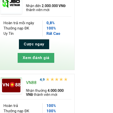
Nhận đến
2.000.000 VNĐ
thành viên mới
Hoàn trả
mỗi ngày
0,8%
Thưởng nạp ĐK
100%
Uy Tín
Rất Cao
Cược ngay
Xem đánh giá
VN88
Nhận thưởng
4.000.000
VNĐ
thành viên mới
Hoàn trả
100%
Thưởng nạp ĐK
100%