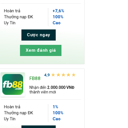
Hoàn trả
+7,6%
Thưởng nạp ĐK
100%
Uy Tín
Cao
Cược ngay
Xem đánh giá
FB88
Nhận đến
2.000.000 VNĐ
thành viên mới
Hoàn trả
1%
Thưởng nạp ĐK
100%
Uy Tín
Cao