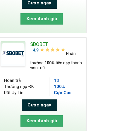
Cược ngay
Xem đánh giá
SBOBET
Nhận
thưởng
100%
tiền nạp thành
viên mới
Hoàn trả
1%
Thưởng nạp ĐK
100%
Rất Uy Tín
Cực Cao
Cược ngay
Xem đánh giá