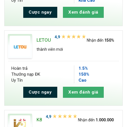
Uy Tín
Khá Cao
Cược ngay
Xem đánh giá
LETOU
Nhận đến
150%
thành viên mới
Hoàn trả
1.5%
Thưởng nạp ĐK
150%
Uy Tín
Cao
Cược ngay
Xem đánh giá
K8
Nhận đến
1.000.000