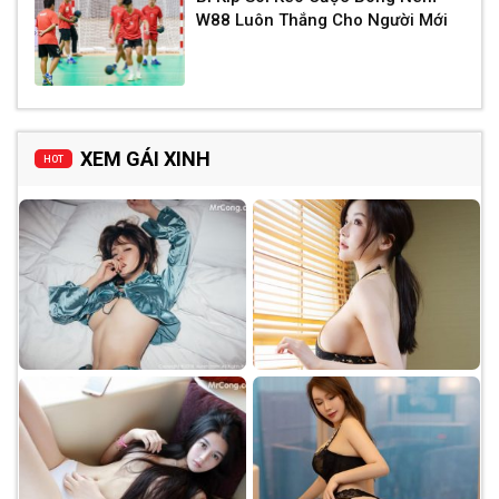
W88 Luôn Thắng Cho Người Mới
XEM GÁI XINH
HOT