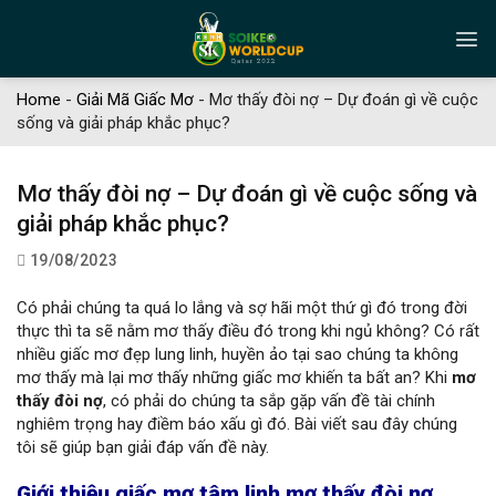
Skip
to
content
Home
-
Giải Mã Giấc Mơ
-
Mơ thấy đòi nợ – Dự đoán gì về cuộc
sống và giải pháp khắc phục?
Mơ thấy đòi nợ – Dự đoán gì về cuộc sống và
giải pháp khắc phục?
19/08/2023
Có phải chúng ta quá lo lắng và sợ hãi một thứ gì đó trong đời
thực thì ta sẽ nằm mơ thấy điều đó trong khi ngủ không? Có rất
nhiều giấc mơ đẹp lung linh, huyền ảo tại sao chúng ta không
mơ thấy mà lại mơ thấy những giấc mơ khiến ta bất an? Khi
mơ
thấy đòi nợ
, có phải do chúng ta sắp gặp vấn đề tài chính
nghiêm trọng hay điềm báo xấu gì đó. Bài viết sau đây chúng
tôi sẽ giúp bạn giải đáp vấn đề này.
Giới thiệu giấc mơ tâm linh mơ thấy đòi nợ