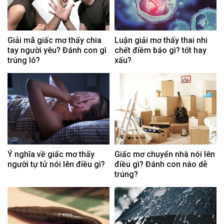
Giải mã giấc mơ thấy chia
Luận giải mơ thấy thai nhi
tay người yêu? Đánh con gì
chết điềm báo gì? tốt hay
trúng lô?
xấu?
Ý nghĩa về giấc mơ thấy
Giấc mơ chuyển nhà nói lên
người tự tử nói lên điều gì?
điều gì? Đánh con nào dễ
trúng?