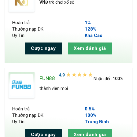
VNĐ
trò chơi xổ số
Hoàn trả
1%
Thưởng nạp ĐK
128%
Uy Tín
Khá Cao
Cược ngay
Xem đánh giá
FUN88
Nhận đến
100%
thành viên mới
Hoàn trả
0.5%
Thưởng nạp ĐK
100%
Uy Tín
Trung Bình
Cược ngay
Xem đánh giá