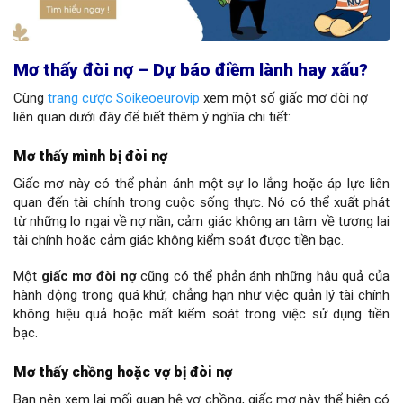
Mơ thấy đòi nợ – Dự báo điềm lành hay xấu?
Cùng
trang cược Soikeoeurovip
xem một số giấc mơ đòi nợ
liên quan dưới đây để biết thêm ý nghĩa chi tiết:
Mơ thấy mình bị đòi nợ
Giấc mơ này có thể phản ánh một sự lo lắng hoặc áp lực liên
quan đến tài chính trong cuộc sống thực. Nó có thể xuất phát
từ những lo ngại về nợ nần, cảm giác không an tâm về tương lai
tài chính hoặc cảm giác không kiểm soát được tiền bạc.
Một
giấc mơ đòi nợ
cũng có thể phản ánh những hậu quả của
hành động trong quá khứ, chẳng hạn như việc quản lý tài chính
không hiệu quả hoặc mất kiểm soát trong việc sử dụng tiền
bạc.
Mơ thấy chồng hoặc vợ bị đòi nợ
Bạn nên xem lại mối quan hệ vợ chồng, giấc mơ này thể hiện có