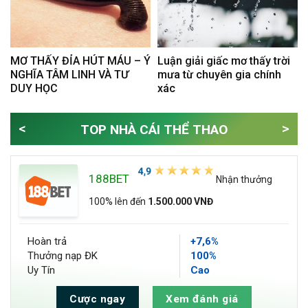
MƠ THẤY ĐỈA HÚT MÁU – Ý
Luận giải giấc mơ thấy trời
NGHĨA TÂM LINH VÀ TƯ
mưa từ chuyên gia chính
DUY HỌC
xác
<
>
TOP NHÀ CÁI THỂ THAO
188BET
Nhận thưởng
100% lên đến
1.500.000 VNĐ
Hoàn trả
+7,6%
Thưởng nạp ĐK
100%
Uy Tín
Cao
Cược ngay
Xem đánh giá