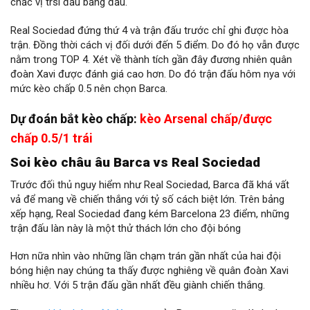
chắc vị trsi đầu bảng đấu.
Real Sociedad đứng thứ 4 và trận đấu trước chỉ ghi được hòa
trận. Đồng thời cách vị đối dưới đến 5 điểm. Do đó họ vẫn được
nằm trong TOP 4. Xét về thành tích gần đây đương nhiên quân
đoàn Xavi được đánh giá cao hơn. Do đó trận đấu hôm nya với
mức kèo chấp 0.5 nên chọn Barca.
Dự đoán bắt kèo chấp:
kèo Arsenal chấp/được
chấp 0.5/1 trái
Soi kèo châu âu Barca vs Real Sociedad
Trước đối thủ nguy hiểm như Real Sociedad, Barca đã khá vất
vả để mang về chiến thắng với tỷ số cách biệt lớn. Trên bảng
xếp hạng, Real Sociedad đang kém Barcelona 23 điểm, những
trận đấu làn này là một thử thách lớn cho đội bóng
Hơn nữa nhìn vào những lần chạm trán gần nhất của hai đội
bóng hiện nay chúng ta thấy được nghiêng về quân đoàn Xavi
nhiều hơ. Với 5 trận đấu gần nhất đều giành chiến thắng.