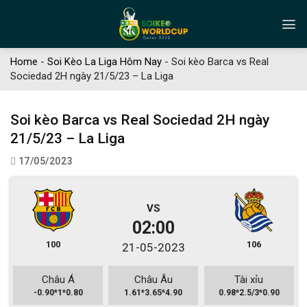
Skip
to
content
Home
-
Soi Kèo La Liga Hôm Nay
-
Soi kèo Barca vs Real
Sociedad 2H ngày 21/5/23 – La Liga
Soi kèo Barca vs Real Sociedad 2H ngày
21/5/23 – La Liga
17/05/2023
VS
02:00
100
106
21-05-2023
Châu Á
Châu Âu
Tài xỉu
-0.90*1*0.80
1.61*3.65*4.90
0.98*2.5/3*0.90