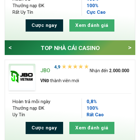
Thưởng nạp ĐK
100%
Rất Uy Tín
Cực Cao
Cược ngay
Xem đánh giá
<
>
TOP NHÀ CÁI CASINO
JBO
Nhận đến
2.000.000
VNĐ
thành viên mới
Hoàn trả
mỗi ngày
0,8%
Thưởng nạp ĐK
100%
Uy Tín
Rất Cao
Cược ngay
Xem đánh giá