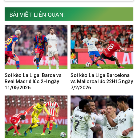
BÀI VIẾT LIÊN QUAN:
Soi kèo La Liga: Barca vs
Soi kèo La Liga Barcelona
Real Madrid lúc 2H ngày
vs Mallorca lúc 22H15 ngày
11/05/2026
7/2/2026