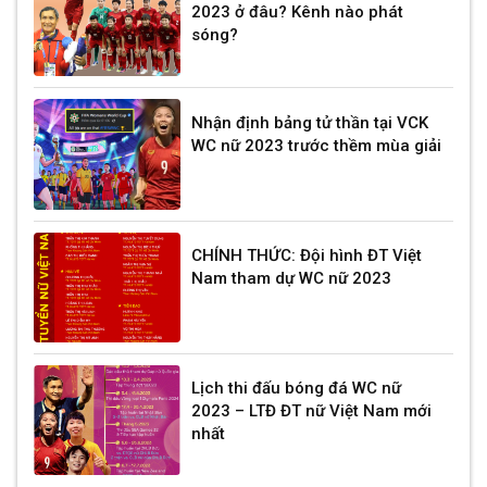
2023 ở đâu? Kênh nào phát
sóng?
Nhận định bảng tử thần tại VCK
WC nữ 2023 trước thềm mùa giải
CHÍNH THỨC: Đội hình ĐT Việt
Nam tham dự WC nữ 2023
Lịch thi đấu bóng đá WC nữ
2023 – LTĐ ĐT nữ Việt Nam mới
nhất