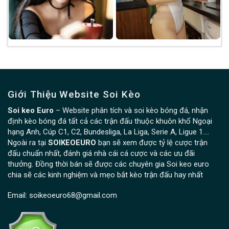
Giới Thiệu Website Soi Kèo
Soi keo Euro
– Website phân tích và soi kèo bóng đá, nhận
định kèo bóng đá tất cả các trận đấu thuộc khuôn khổ Ngoại
hạng Anh, Cúp C1, C2, Bundesliga, La Liga, Serie A, Ligue 1….
Ngoài ra tại
SOIKEOEURO
bạn sẽ xem được tỷ lệ cược trận
đấu chuẩn nhất, đánh giá nhà cái cá cược và các ưu đãi
thưởng. Đồng thời bán sẽ được các chuyên gia Soi keo euro
chia sẽ các kinh nghiệm và mẹo bắt kèo trận đấu hay nhất
Email:
soikeoeuro68@gmail.com