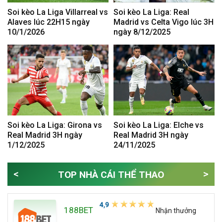
Soi kèo La Liga Villarreal vs
Soi kèo La Liga: Real
Alaves lúc 22H15 ngày
Madrid vs Celta Vigo lúc 3H
10/1/2026
ngày 8/12/2025
Soi kèo La Liga: Girona vs
Soi kèo La Liga: Elche vs
Real Madrid 3H ngày
Real Madrid 3H ngày
1/12/2025
24/11/2025
<
>
TOP NHÀ CÁI THỂ THAO
188BET
Nhận thưởng