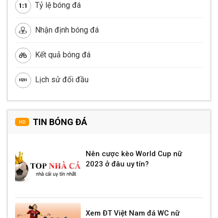
Tỷ lệ bóng đá
Nhận định bóng đá
Kết quả bóng đá
Lịch sử đối đầu
TIN BÓNG ĐÁ
HD
Nên cược kèo World Cup nữ
2023 ở đâu uy tín?
Xem ĐT Việt Nam đá WC nữ