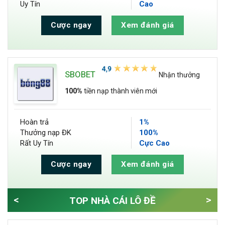
Uy Tín
Cao
Cược ngay
Xem đánh giá
SBOBET
Nhận thưởng
100%
tiền nạp thành viên mới
Hoàn trả
1%
Thưởng nạp ĐK
100%
Rất Uy Tín
Cực Cao
Cược ngay
Xem đánh giá
<
>
TOP NHÀ CÁI LÔ ĐỀ