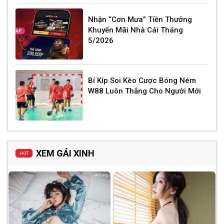
Nhận “Cơn Mưa” Tiền Thưởng
Khuyến Mãi Nhà Cái Tháng
5/2026
Bí Kíp Soi Kèo Cược Bóng Ném
W88 Luôn Thắng Cho Người Mới
XEM GÁI XINH
HOT