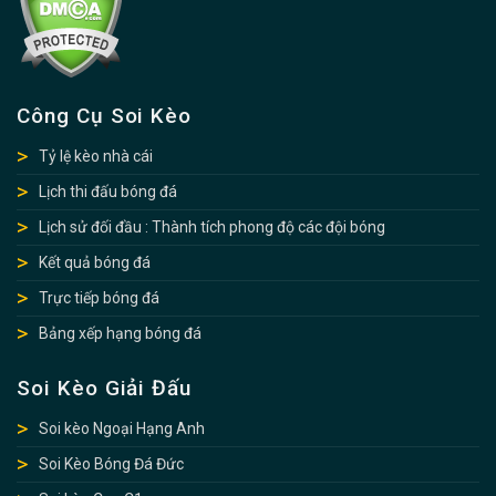
Công Cụ Soi Kèo
Tỷ lệ kèo nhà cái
Lịch thi đấu bóng đá
Lịch sử đối đầu : Thành tích phong độ các đội bóng
Kết quả bóng đá
Trực tiếp bóng đá
Bảng xếp hạng bóng đá
Soi Kèo Giải Đấu
Soi kèo Ngoại Hạng Anh
Soi Kèo Bóng Đá Đức