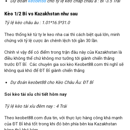
Dự đoán
keobet88
cho tỷ lệ kèo chấp châu á : Bỉ -3.5 Trái
Kèo 1/2 Bỉ vs Kazakhstan như sau
Tỷ lệ kèo châu âu : 1.01*16.5*31.0
Theo thống kê từ ty le keo nha cai thì cách biệt quá lớn, minh
chứng với tỷ lệ cược ăn chênh lệch tới gần 30 lần.
Chính vì vậy để có điểm trong trận đâu này của Kazakhstan là
điều không thể chứ không mơ tưởng tới giành chiến thắng
trước ĐT Bỉ. Các chuyên gia soi kèo Keobet88.com thì nghĩ sẽ
không quá khó để ĐT Bỉ giành chiến thắng
Dự đoán keobet88 cho Kèo Châu Âu: ĐT Bỉ
Soi kèo tài xỉu chi tiết hôm nay
Tỷ lệ kèo tài xỉu đêm nay : 4 Trái
Theo keobet88.com đưa tin, với thực lực hàng công khá mạnh
của ĐT Bỉ khá tốt trong khi đó bên phía bên kia Kazakhstan