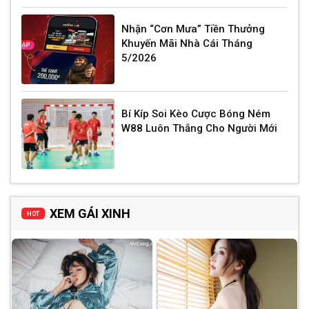
Nhận “Cơn Mưa” Tiền Thưởng
Khuyến Mãi Nhà Cái Tháng
5/2026
Bí Kíp Soi Kèo Cược Bóng Ném
W88 Luôn Thắng Cho Người Mới
XEM GÁI XINH
HOT