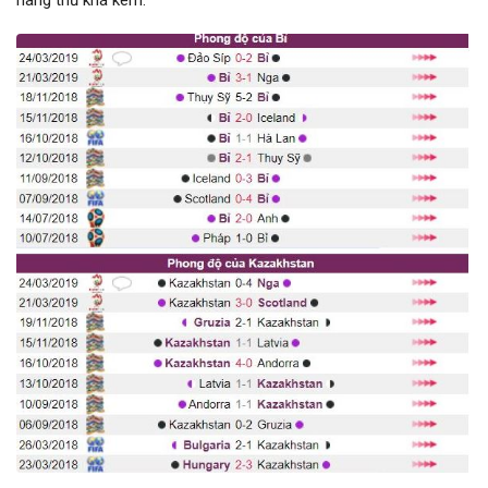
hàng thủ khá kém.