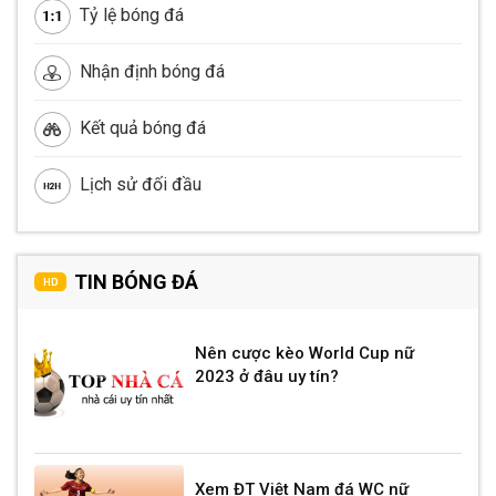
Tỷ lệ bóng đá
Nhận định bóng đá
Kết quả bóng đá
Lịch sử đối đầu
TIN BÓNG ĐÁ
HD
Nên cược kèo World Cup nữ
2023 ở đâu uy tín?
Xem ĐT Việt Nam đá WC nữ