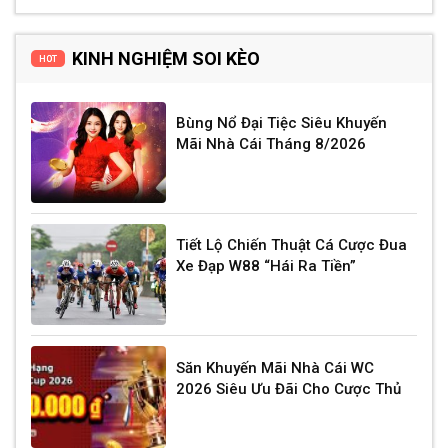
KINH NGHIỆM SOI KÈO
HOT
Bùng Nổ Đại Tiệc Siêu Khuyến
Mãi Nhà Cái Tháng 8/2026
Tiết Lộ Chiến Thuật Cá Cược Đua
Xe Đạp W88 “Hái Ra Tiền”
Săn Khuyến Mãi Nhà Cái WC
2026 Siêu Ưu Đãi Cho Cược Thủ