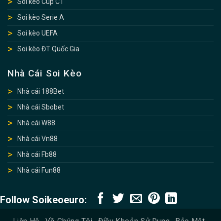
Soi kèo Cup C1
Soi kèo Serie A
Soi kèo UEFA
Soi kèo ĐT Quốc Gia
Nhà Cái Soi Kèo
Nhà cái 188Bet
Nhà cái Sbobet
Nhà cái W88
Nhà cái Vn88
Nhà cái Fb88
Nhà cái Fun88
Follow Soikeoeuro: