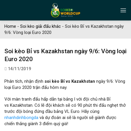
Skip
to
content
Home
-
Soi kèo giải đấu khác
-
Soi kèo Bỉ vs Kazakhstan ngày
9/6: Vòng loại Euro 2020
Soi kèo Bỉ vs Kazakhstan ngày 9/6: Vòng loại
Euro 2020
14/11/2019
Phân tích, nhận định
soi kèo Bỉ vs Kazakhstan
ngày 9/6: Vòng
loại Euro 2020 trận đấu hôm nay.
Với màn tranh đấu hấp dẫn tại bảng I với đội chủ nhà Bỉ
vs Kazakhstan. Có lẽ đội khách sẽ có 90 phút thi đấu nghẹt thở
trước đội bóng đứng đầu bảng VL Euro. Hãy cùng
nhanhdinhbongda
và dự đoán ai sẽ là người sẽ giành được
chiến thắng giành 3 điểm quý giá!