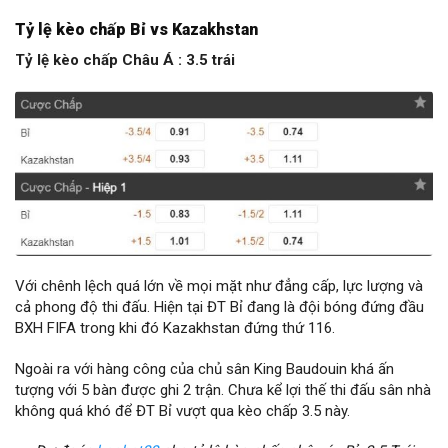
Tỷ lệ kèo chấp Bỉ vs Kazakhstan
Tỷ lệ kèo chấp Châu Á : 3.5 trái
Với chênh lệch quá lớn về mọi mặt như đẳng cấp, lực lượng và
cả phong độ thi đấu. Hiện tại ĐT Bỉ đang là đội bóng đứng đầu
BXH FIFA trong khi đó Kazakhstan đứng thứ 116.
Ngoài ra với hàng công của chủ sân King Baudouin khá ấn
tượng với 5 bàn được ghi 2 trận. Chưa kể lợi thế thi đấu sân nhà
không quá khó để ĐT Bỉ vượt qua kèo chấp 3.5 này.