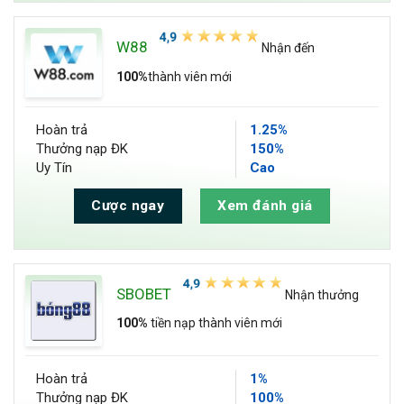
W88
Nhận đến
100%
thành viên mới
Hoàn trả
1.25%
Thưởng nạp ĐK
150%
Uy Tín
Cao
Cược ngay
Xem đánh giá
SBOBET
Nhận thưởng
100%
tiền nạp thành viên mới
Hoàn trả
1%
Thưởng nạp ĐK
100%