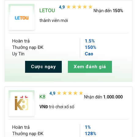
LETOU
Nhận đến
150%
thành viên mới
Hoàn trả
1.5%
Thưởng nạp ĐK
150%
Uy Tín
Cao
Cược ngay
Xem đánh giá
K8
Nhận đến
1.000.000
VNĐ
trò chơi xổ số
Hoàn trả
1%
Thưởng nạp ĐK
128%