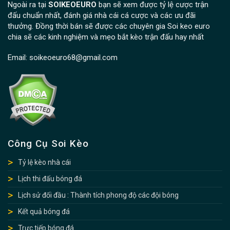
Ngoài ra tại
SOIKEOEURO
bạn sẽ xem được tỷ lệ cược trận
đấu chuẩn nhất, đánh giá nhà cái cá cược và các ưu đãi
thưởng. Đồng thời bán sẽ được các chuyên gia Soi keo euro
chia sẽ các kinh nghiệm và mẹo bắt kèo trận đấu hay nhất
Email:
soikeoeuro68@gmail.com
Công Cụ Soi Kèo
Tỷ lệ kèo nhà cái
Lịch thi đấu bóng đá
Lịch sử đối đầu : Thành tích phong độ các đội bóng
Kết quả bóng đá
Trực tiếp bóng đá