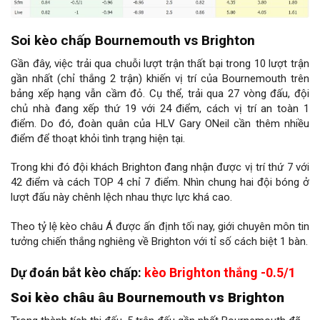
Soi kèo chấp Bournemouth vs Brighton
Gần đây, việc trải qua chuỗi lượt trận thất bại trong 10 lượt trận
gần nhất (chỉ thắng 2 trận) khiến vị trí của Bournemouth trên
bảng xếp hạng vẫn cầm đỏ. Cụ thể, trải qua 27 vòng đấu, đội
chủ nhà đang xếp thứ 19 với 24 điểm, cách vị trí an toàn 1
điểm. Do đó, đoàn quân của HLV Gary ONeil cần thêm nhiều
điểm để thoạt khỏi tình trạng hiện tại.
Trong khi đó đội khách Brighton đang nhận được vị trí thứ 7 với
42 điểm và cách TOP 4 chỉ 7 điểm. Nhìn chung hai đội bóng ở
lượt đấu này chênh lệch nhau thực lực khá cao.
Theo tỷ lệ kèo châu Á được ấn định tối nay, giới chuyên môn tin
tưởng chiến thắng nghiêng về Brighton với tỉ số cách biệt 1 bàn.
Dự đoán bắt kèo chấp:
kèo Brighton thắng -0.5/1
Soi kèo châu âu Bournemouth vs Brighton