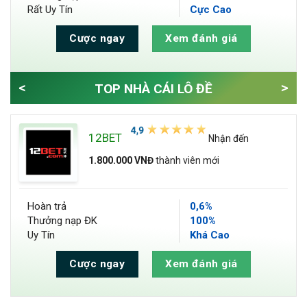
Rất Uy Tín
Cực Cao
Cược ngay
Xem đánh giá
<
>
TOP NHÀ CÁI LÔ ĐỀ
12BET
Nhận đến
1.800.000 VNĐ
thành viên mới
Hoàn trả
0,6%
Thưởng nạp ĐK
100%
Uy Tín
Khá Cao
Cược ngay
Xem đánh giá