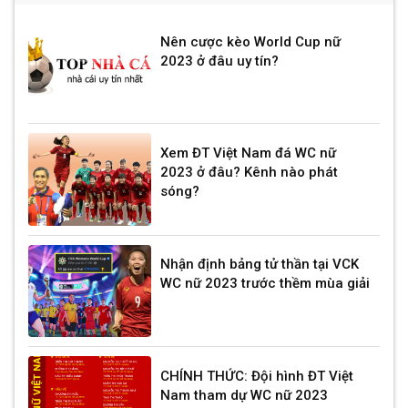
Nên cược kèo World Cup nữ
2023 ở đâu uy tín?
Xem ĐT Việt Nam đá WC nữ
2023 ở đâu? Kênh nào phát
sóng?
Nhận định bảng tử thần tại VCK
WC nữ 2023 trước thềm mùa giải
CHÍNH THỨC: Đội hình ĐT Việt
Nam tham dự WC nữ 2023