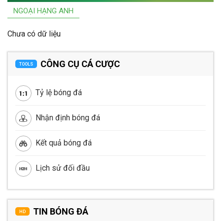
NGOẠI HẠNG ANH
Chưa có dữ liệu
CÔNG CỤ CÁ CƯỢC
TOOLS
Tỷ lệ bóng đá
Nhận định bóng đá
Kết quả bóng đá
Lịch sử đối đầu
TIN BÓNG ĐÁ
HD