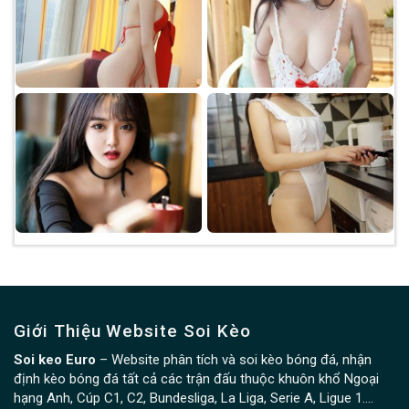
Giới Thiệu Website Soi Kèo
Soi keo Euro
– Website phân tích và soi kèo bóng đá, nhận
định kèo bóng đá tất cả các trận đấu thuộc khuôn khổ Ngoại
hạng Anh, Cúp C1, C2, Bundesliga, La Liga, Serie A, Ligue 1….