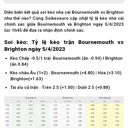
Diễn biến kết quả soi kèo nhà cái Bournemouth vs Brighton
như thế nào? Cùng Soikeoeuro cập nhật tỷ lệ kèo nhà cái
chính xác giữa Bournemouth và Brighton ngày 5/4/2023
lúc 1h45 để đưa ra nhận định chính xác.
Soi kèo: Tỷ lệ kèo trận Bournemouth vs
Brighton ngày 5/4/2023
Kèo Chấp -0.5/1 trái: Bournemouth (ăn -0.94) I Brighton
(ăn 0.84)
Kèo châu Âu (1×2) : Bournemouth (+4.80) | Hòa (+3.10)
|Brighton(+1.63)
Tài xỉu cả trận : Trên 2.5 (+1.00
) | Dưới 2.5 (+0.88)