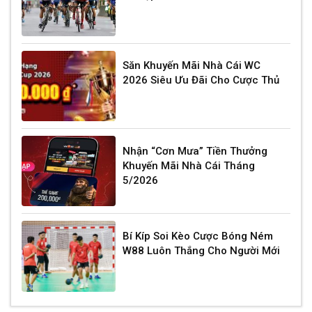
Săn Khuyến Mãi Nhà Cái WC
2026 Siêu Ưu Đãi Cho Cược Thủ
Nhận “Cơn Mưa” Tiền Thưởng
Khuyến Mãi Nhà Cái Tháng
5/2026
Bí Kíp Soi Kèo Cược Bóng Ném
W88 Luôn Thắng Cho Người Mới