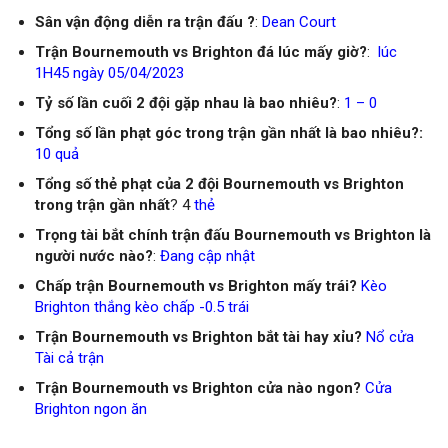
Sân vận động diễn ra trận đấu ?
:
Dean Court
Trận Bournemouth vs Brighton đá lúc mấy giờ?
:
lúc
1H45 ngày 05/04/2023
Tỷ số lần cuối 2 đội gặp nhau là bao nhiêu?
:
1 – 0
Tổng số lần phạt góc trong trận gần nhất là bao nhiêu?:
10 quả
Tổng số thẻ phạt của 2 đội Bournemouth vs Brighton
trong trận gần nhất
? 4
thẻ
Trọng tài bắt chính trận đấu Bournemouth vs Brighton là
người nước nào?
:
Đang cập nhật
Chấp trận Bournemouth vs Brighton mấy trái?
Kèo
Brighton thắng kèo chấp -0.5 trái
Trận Bournemouth vs Brighton bắt tài hay xỉu?
Nổ cửa
Tài cả trận
Trận Bournemouth vs Brighton cửa nào ngon?
Cửa
Brighton ngon ăn