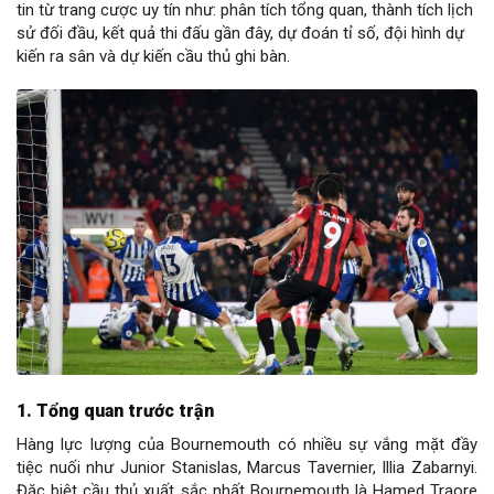
tin từ trang cược uy tín như: phân tích tổng quan, thành tích lịch
sử đối đầu, kết quả thi đấu gần đây, dự đoán tỉ số, đội hình dự
kiến ra sân và dự kiến cầu thủ ghi bàn.
1. Tổng quan trước trận
Hàng lực lượng của Bournemouth có nhiều sự vắng mặt đầy
tiệc nuối như Junior Stanislas, Marcus Tavernier, Illia Zabarnyi.
Đặc biệt cầu thủ xuất sắc nhất Bournemouth là Hamed Traore