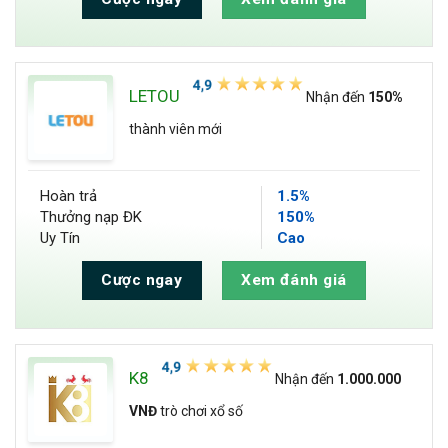
LETOU
Nhận đến
150%
thành viên mới
Hoàn trả
1.5%
Thưởng nạp ĐK
150%
Uy Tín
Cao
Cược ngay
Xem đánh giá
K8
Nhận đến
1.000.000
VNĐ
trò chơi xổ số