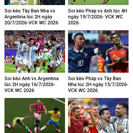
Soi kèo Tây Ban Nha vs
Soi kèo Pháp vs Anh lúc 4H
Argentina lúc 2H ngày
ngày 19/7/2026- VCK WC
20/7/2026-VCK WC 2026
2026
Soi kèo Anh vs Argentina
Soi kèo Pháp vs Tây Ban
lúc 2H ngày 16/7/2026-
Nha lúc 2H ngày 15/7/2026-
VCK WC 2026
VCK WC 2026