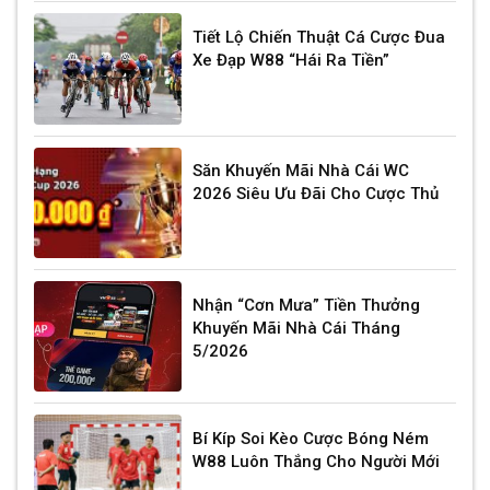
Tiết Lộ Chiến Thuật Cá Cược Đua
Xe Đạp W88 “Hái Ra Tiền”
Săn Khuyến Mãi Nhà Cái WC
2026 Siêu Ưu Đãi Cho Cược Thủ
Nhận “Cơn Mưa” Tiền Thưởng
Khuyến Mãi Nhà Cái Tháng
5/2026
Bí Kíp Soi Kèo Cược Bóng Ném
W88 Luôn Thắng Cho Người Mới