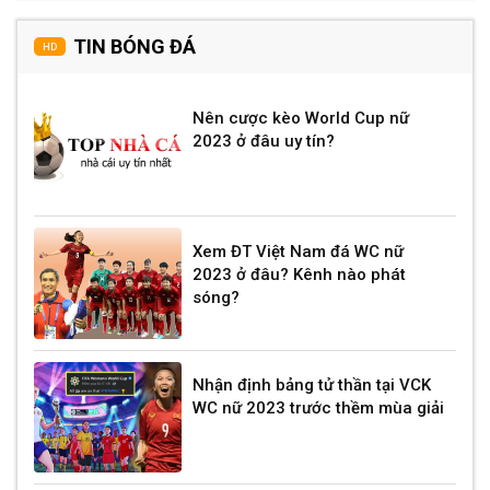
TIN BÓNG ĐÁ
HD
Nên cược kèo World Cup nữ
2023 ở đâu uy tín?
Xem ĐT Việt Nam đá WC nữ
2023 ở đâu? Kênh nào phát
sóng?
Nhận định bảng tử thần tại VCK
WC nữ 2023 trước thềm mùa giải