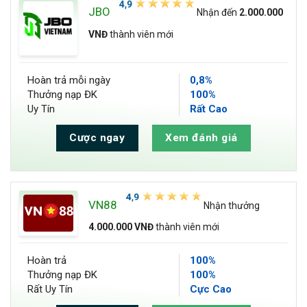
JBO
Nhận đến
2.000.000
VNĐ
thành viên mới
Hoàn trả
mỗi ngày
0,8%
Thưởng nạp ĐK
100%
Uy Tín
Rất Cao
Cược ngay
Xem đánh giá
VN88
Nhận thưởng
4.000.000 VNĐ
thành viên mới
Hoàn trả
100%
Thưởng nạp ĐK
100%
Rất Uy Tín
Cực Cao