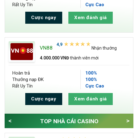
Rất Uy Tín
Cực Cao
Cược ngay
Xem đánh giá
VN88
Nhận thưởng
4.000.000 VNĐ
thành viên mới
Hoàn trả
100%
Thưởng nạp ĐK
100%
Rất Uy Tín
Cực Cao
Cược ngay
Xem đánh giá
<
>
TOP NHÀ CÁI CASINO