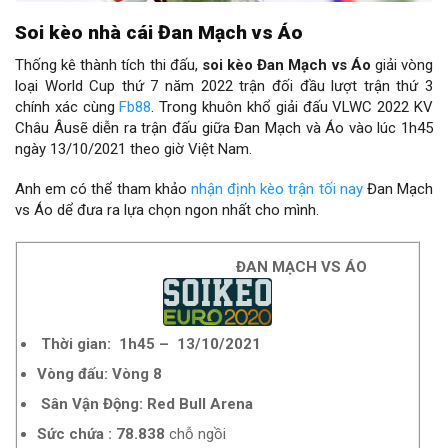
Soi kèo nhà cái Đan Mạch vs Áo
Thống kê thành tích thi đấu,
soi kèo Đan Mạch vs Áo
giải vòng
loại World Cup thứ 7 năm 2022 trận đối đầu lượt trận thứ 3
chính xác cùng
Fb88
. Trong khuôn khổ giải đấu VLWC 2022 KV
Châu Âusẽ diễn ra trận đấu giữa Đan Mạch và Áo vào lúc 1h45
ngày 13/10/2021 theo giờ Việt Nam.
Anh em có thể tham khảo
nhận định kèo trận tối nay
Đan Mạch
vs Áo dể đưa ra lựa chọn ngon nhất cho mình.
ĐAN MẠCH VS ÁO
Thời gian: 1h45 – 13/10/2021
Vòng đấu: Vòng 8
Sân Vận Động: Red Bull Arena
Sức chứa : 78.838
chỗ ngồi