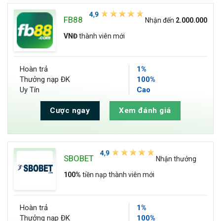
FB88
Nhận đến
2.000.000
VNĐ
thành viên mới
Hoàn trả
1%
Thưởng nạp ĐK
100%
Uy Tín
Cao
Cược ngay
Xem đánh giá
SBOBET
Nhận thưởng
100%
tiền nạp thành viên mới
Hoàn trả
1%
Thưởng nạp ĐK
100%