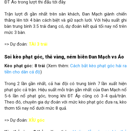
ĐT Áo trong lượt thi đấu tới đây.
Trận lượt đi gần nhất trên sân khách, Đan Mạch giành chiến
thắng lên tới 4 bàn cách biệt và giữ sạch lưới. Với hiệu suất ghi
bàn trung bình 3.5 trái đang có, dự đoán kết quả tối nay nổ trên
mức 3 bàn.
=> Dự đoán:
TÀI 3 trái
Soi kèo phạt góc, thẻ vàng, ném biên Đan Mạch vs Áo
Kèo phạt góc: 8 trái
(Xem thêm:
Cách bắt kèo phạt góc hái ra
tiền cho dân cá độ
)
Trong 2 lần gần nhất, cả hai đội có trung bình 7 lần xuất hiện
phạt góc cả trận. Hiệu suất mỗi trận gần nhất của Đan Mạch nổ
5-6 lần nổ phạt góc, trong khi ĐT Áp cũng có 3-4 quả/trận.
Theo đó, chuyên gia dự đoán với mức kèo phạt góc đưa ra, kèo
thơm tối nay nổ dưới mức 8 quả.
=> Dự đoán:
XỈU góc