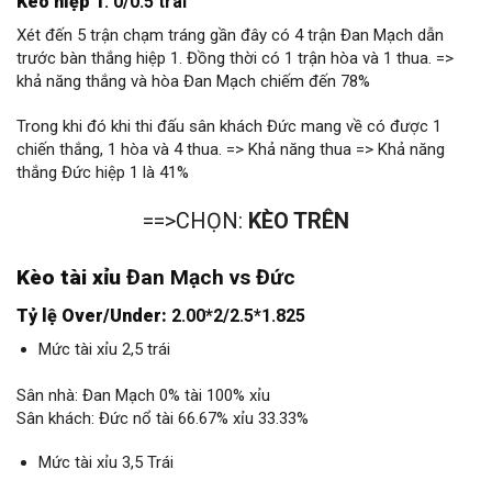
Kèo hiệp 1
: 0/0.5 trái
Xét đến 5 trận chạm tráng gần đây có 4 trận Đan Mạch dẫn
trước bàn thắng hiệp 1. Đồng thời có 1 trận hòa và 1 thua. =>
khả năng thắng và hòa Đan Mạch chiếm đến 78%
Trong khi đó khi thi đấu sân khách Đức mang về có được 1
chiến thắng, 1 hòa và 4 thua. => Khả năng thua => Khả năng
thắng Đức hiệp 1 là 41%
==>CHỌN:
KÈO TRÊN
Kèo tài xỉu
Đan Mạch vs Đức
Tỷ lệ Over/Under:
2.00*2/2.5*1.825
Mức tài xỉu 2,5 trái
Sân nhà: Đan Mạch 0% tài 100% xỉu
Sân khách: Đức nổ tài 66.67% xỉu 33.33%
Mức tài xỉu 3,5 Trái