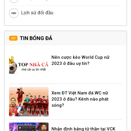
Lịch sử đối đầu
TIN BÓNG ĐÁ
HD
Nên cược kèo World Cup nữ
2023 ở đâu uy tín?
Xem ĐT Việt Nam đá WC nữ
2023 ở đâu? Kênh nào phát
sóng?
Nhận định bảng tử thần tại VCK