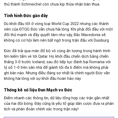
thủ thành Schmeichel còn chưa kịp thừa nhận bàn thua.
Tình hình Đức gần đây
Dù khởi đầu tốt ở vòng loại World Cup 2022 nhưng các thành
viên của ĐTQG Đức vẫn chưa hài lòng. Khi phải đối đầu với một
đối thủ mạnh và đầy quyết tâm như vậy, Bắc Macedonia sẽ
không có cơ hội làm nên bất ngờ trong trận đấu với Duisburg.
Đức đã trải qua màn đổ bộ vô cùng ấn tượng trong hành trình
tìm kiếm tấm vé tới Qatar. Họ khởi đầu chiến dịch bằng chiến
thắng 3-0 trước Iceland, sau đó tiếp tục đánh bại Romania với
tỷ số 1-0 trên sân nhà để giành tối đa 6 điểm mà không phải
ghi bàn nào. Nhưng điều đáng sợ nhất là chính người Đức vẫn
không hài lòng với sự khởi đầu hoàn hảo này.
Thống kê số liệu Đan Mạch vs Đức
Điểm nhanh các thông tin, dữ liệu tổng hợp các trận gần nhất
của hai đội bóng. Đây cũng là yếu tố giúp dân cược đưa ra phân
tích và phán đoán chính xác trong trận này!