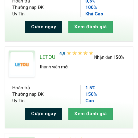
Hoàn trả
0,6%
Thưởng nạp ĐK
100%
Uy Tín
Khá Cao
Cược ngay
Xem đánh giá
LETOU
Nhận đến
150%
thành viên mới
Hoàn trả
1.5%
Thưởng nạp ĐK
150%
Uy Tín
Cao
Cược ngay
Xem đánh giá