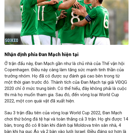
Nhận định phía Đan Mạch hiện tại
Ở trận đấu này, Đan Mạch gần như là chủ nhà của Thế vận hội
Copenhagen. Điều này càng làm tăng sức mạnh tinh thần của
trưởng nhóm. Họ đã có được sự đánh giá cao bên trong từ
một thời gian trước đó. Thành tích của Đan Mạch tại giải VĐQG
2020 chỉ ở mức trung bình. Có thể hiểu, đây không phải là cuộc
thi mà họ muốn tham gia. Sau đó, đến vòng loại World Cup
2022, một con quái vật đã xuất hiện.
Sau 3 trận đầu tiên của vòng loại World Cup 2022, Đan Mạch
chơi thứ bóng đá tệ hại và toàn thắng cả 3 trận. Họ ghi được 14
bàn, trong đó có 8 bàn khi đánh bại Moldova trên sân nhà, 4
bàn khi hạ gục Áo và 2 bàn vào lưới Israel. Điều đáng sợ hơn là