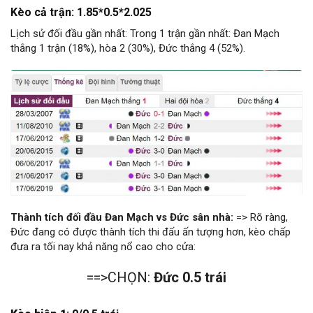
Kèo cả trận: 1.85*0.5*2.025
Lịch sử đối đầu gần nhất: Trong 1 trận gần nhất: Đan Mạch
thắng 1 trận (18%), hòa 2 (30%), Đức thắng 4 (52%).
Thành tích đối đầu Đan Mạch vs Đức
sân nhà:
=> Rõ ràng,
Đức đang có được thành tích thi đấu ấn tượng hơn, kèo chấp
đưa ra tối nay khả năng nổ cao cho cửa:
==>CHỌN:
Đức 0.5 trái