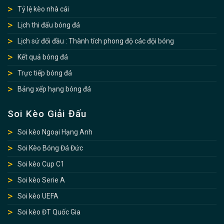
Tỷ lệ kèo nhà cái
Lịch thi đấu bóng đá
Lịch sử đối đầu : Thành tích phong độ các đội bóng
Kết quả bóng đá
Trực tiếp bóng đá
Bảng xếp hạng bóng đá
Soi Kèo Giải Đấu
Soi kèo Ngoại Hạng Anh
Soi Kèo Bóng Đá Đức
Soi kèo Cup C1
Soi kèo Serie A
Soi kèo UEFA
Soi kèo ĐT Quốc Gia