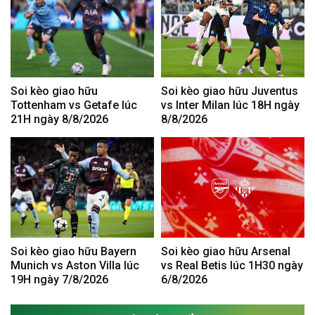
Soi kèo giao hữu
Soi kèo giao hữu Juventus
Tottenham vs Getafe lúc
vs Inter Milan lúc 18H ngày
21H ngày 8/8/2026
8/8/2026
Soi kèo giao hữu Bayern
Soi kèo giao hữu Arsenal
Munich vs Aston Villa lúc
vs Real Betis lúc 1H30 ngày
19H ngày 7/8/2026
6/8/2026