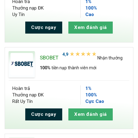
Hoàn trả
1%
Thưởng nạp ĐK
100%
Uy Tín
Cao
Cược ngay
Xem đánh giá
SBOBET
Nhận thưởng
100%
tiền nạp thành viên mới
Hoàn trả
1%
Thưởng nạp ĐK
100%
Rất Uy Tín
Cực Cao
Cược ngay
Xem đánh giá