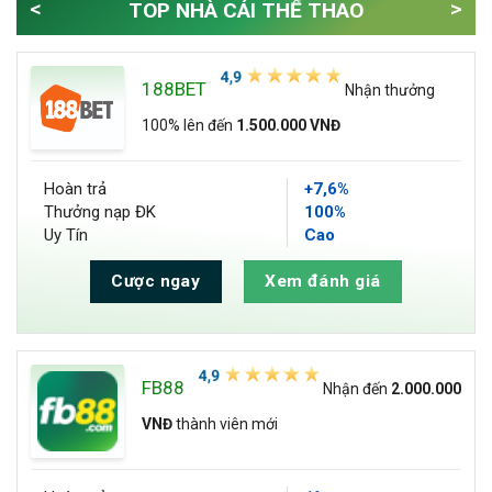
<
>
TOP NHÀ CÁI THỂ THAO
188BET
Nhận thưởng
100% lên đến
1.500.000 VNĐ
Hoàn trả
+7,6%
Thưởng nạp ĐK
100%
Uy Tín
Cao
Cược ngay
Xem đánh giá
FB88
Nhận đến
2.000.000
VNĐ
thành viên mới