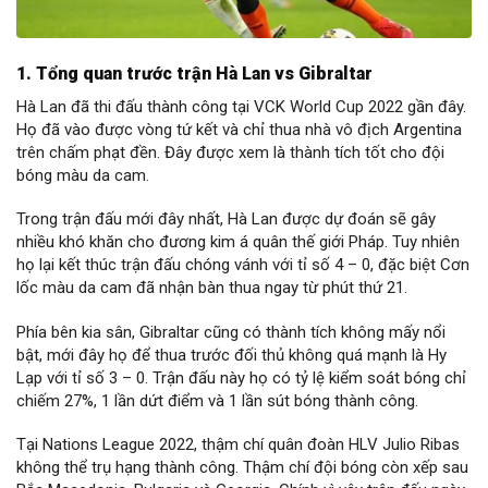
1. Tổng quan trước trận Hà Lan vs Gibraltar
Hà Lan đã thi đấu thành công tại VCK World Cup 2022 gần đây.
Họ đã vào được vòng tứ kết và chỉ thua nhà vô địch Argentina
trên chấm phạt đền. Đây được xem là thành tích tốt cho đội
bóng màu da cam.
Trong trận đấu mới đây nhất, Hà Lan được dự đoán sẽ gây
nhiều khó khăn cho đương kim á quân thế giới Pháp. Tuy nhiên
họ lại kết thúc trận đấu chóng vánh với tỉ số 4 – 0, đặc biệt Cơn
lốc màu da cam đã nhận bàn thua ngay từ phút thứ 21.
Phía bên kia sân, Gibraltar cũng có thành tích không mấy nổi
bật, mới đây họ để thua trước đối thủ không quá mạnh là Hy
Lạp với tỉ số 3 – 0. Trận đấu này họ có tỷ lệ kiểm soát bóng chỉ
chiếm 27%, 1 lần dứt điểm và 1 lần sút bóng thành công.
Tại Nations League 2022, thậm chí quân đoàn HLV Julio Ribas
không thể trụ hạng thành công. Thậm chí đội bóng còn xếp sau