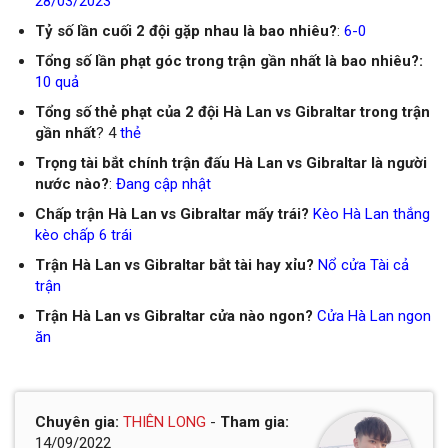
28/03/2023
Tỷ số lần cuối 2 đội gặp nhau là bao nhiêu?
:
6-0
Tổng số lần phạt góc trong trận gần nhất là bao nhiêu?:
10 quả
Tổng số thẻ phạt của 2 đội Hà Lan vs Gibraltar trong trận
gần nhất
? 4
thẻ
Trọng tài bắt chính trận đấu Hà Lan vs Gibraltar là người
nước nào?
:
Đang cập nhật
Chấp trận Hà Lan vs Gibraltar mấy trái?
Kèo Hà Lan thắng
kèo chấp 6 trái
Trận Hà Lan vs Gibraltar bắt tài hay xỉu?
Nổ cửa Tài cả
trận
Trận Hà Lan vs Gibraltar cửa nào ngon?
Cửa Hà Lan ngon
ăn
Chuyên gia:
THIÊN LONG
-
Tham gia:
14/09/2022