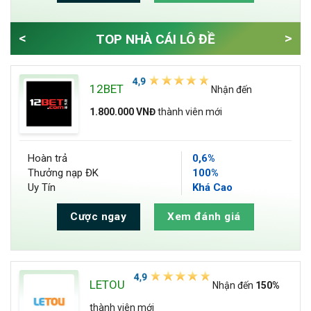
<
>
TOP NHÀ CÁI LÔ ĐỀ
12BET
Nhận đến
1.800.000 VNĐ
thành viên mới
Hoàn trả
0,6%
Thưởng nạp ĐK
100%
Uy Tín
Khá Cao
Cược ngay
Xem đánh giá
LETOU
Nhận đến
150%
thành viên mới