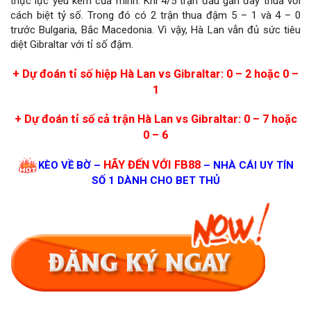
thực lực yếu kém của mình. Khi 4/5 trận đấu gần đây thua với
cách biệt tỷ số. Trong đó có 2 trận thua đậm 5 – 1 và 4 – 0
trước Bulgaria, Bắc Macedonia. Vì vậy, Hà Lan vẫn đủ sức tiêu
diệt Gibraltar với tỉ số đậm.
+ Dự đoán tỉ số hiệp Hà Lan vs Gibraltar: 0 – 2 hoặc 0
–
1
+ Dự đoán tỉ số cả trận Hà Lan vs Gibraltar:
0 – 7 hoặc
0 – 6
HÃY ĐẾN VỚI FB88
KÈO VỀ BỜ –
– NHÀ CÁI UY TÍN
SỐ 1 DÀNH CHO BET THỦ