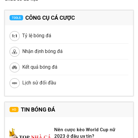
CÔNG CỤ CÁ CƯỢC
TOOLS
Tỷ lệ bóng đá
Nhận định bóng đá
Kết quả bóng đá
Lịch sử đối đầu
TIN BÓNG ĐÁ
HD
Nên cược kèo World Cup nữ
2023 ở đâu uy tín?