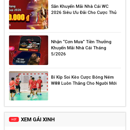
Săn Khuyến Mãi Nhà Cái WC
2026 Siêu Ưu Đãi Cho Cược Thủ
Nhận “Cơn Mưa” Tiền Thưởng
Khuyến Mãi Nhà Cái Tháng
5/2026
Bí Kíp Soi Kèo Cược Bóng Ném
W88 Luôn Thắng Cho Người Mới
XEM GÁI XINH
HOT