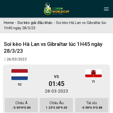
Skip
to
content
Home
-
Soi kèo giải đấu khác
-
Soi kèo Hà Lan vs Gibraltar lúc
1H45 ngày 28/3/23
Soi kèo Hà Lan vs Gibraltar lúc 1H45 ngày
28/3/23
26/03/2023
VS
71
01:45
52
28-03-2023
Châu Á
Châu Âu
Tài xỉu
-0.90*6*0.80
1.23*5.60*9.00
-0.98*6.5*0.88