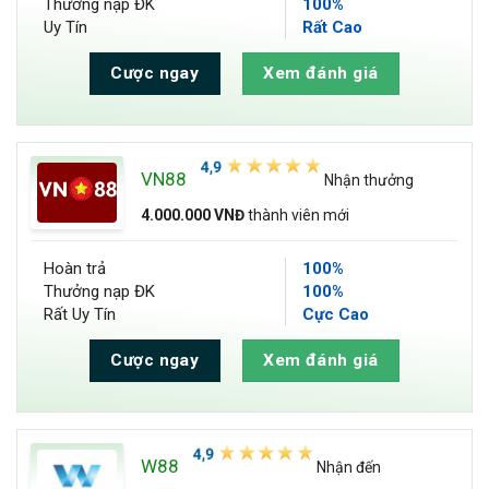
Thưởng nạp ĐK
100%
Uy Tín
Rất Cao
Cược ngay
Xem đánh giá
VN88
Nhận thưởng
4.000.000 VNĐ
thành viên mới
Hoàn trả
100%
Thưởng nạp ĐK
100%
Rất Uy Tín
Cực Cao
Cược ngay
Xem đánh giá
W88
Nhận đến