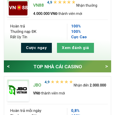
VN88
Nhận thưởng
4.000.000 VNĐ
thành viên mới
Hoàn trả
100%
Thưởng nạp ĐK
100%
Rất Uy Tín
Cực Cao
Cược ngay
Xem đánh giá
<
>
TOP NHÀ CÁI CASINO
JBO
Nhận đến
2.000.000
VNĐ
thành viên mới
Hoàn trả
mỗi ngày
0,8%