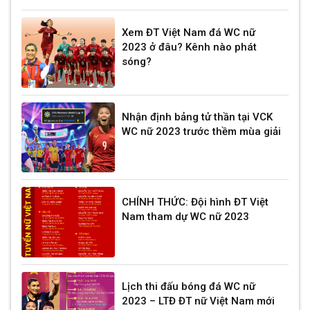
Xem ĐT Việt Nam đá WC nữ
2023 ở đâu? Kênh nào phát
sóng?
Nhận định bảng tử thần tại VCK
WC nữ 2023 trước thềm mùa giải
CHÍNH THỨC: Đội hình ĐT Việt
Nam tham dự WC nữ 2023
Lịch thi đấu bóng đá WC nữ
2023 – LTĐ ĐT nữ Việt Nam mới