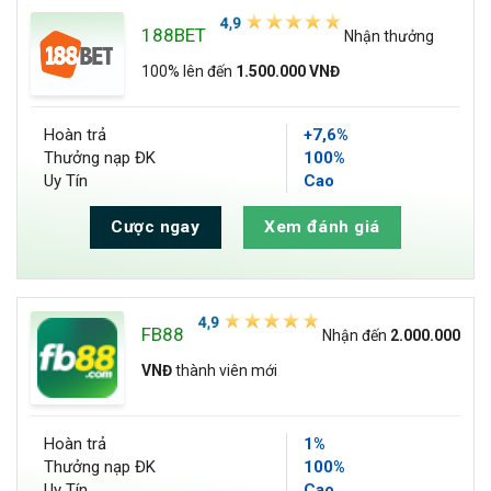
188BET
Nhận thưởng
100% lên đến
1.500.000 VNĐ
Hoàn trả
+7,6%
Thưởng nạp ĐK
100%
Uy Tín
Cao
Cược ngay
Xem đánh giá
FB88
Nhận đến
2.000.000
VNĐ
thành viên mới
Hoàn trả
1%
Thưởng nạp ĐK
100%
Uy Tín
Cao