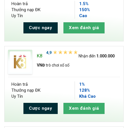
Hoàn trả
1.5%
Thưởng nạp ĐK
150%
Uy Tín
Cao
Cược ngay
Xem đánh giá
K8
Nhận đến
1.000.000
VNĐ
trò chơi xổ số
Hoàn trả
1%
Thưởng nạp ĐK
128%
Uy Tín
Khá Cao
Cược ngay
Xem đánh giá