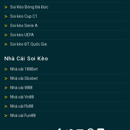
Soi Kèo Bóng Đá Đức
Soi kèo Cup C1
Soi kèo Serie A
Soi kèo UEFA
Soi kèo ĐT Quốc Gia
Nhà Cái Soi Kèo
Nhà cái 188Bet
Nhà cái Sbobet
Nhà cái W88
Nhà cái Vn88
Nhà cái Fb88
Nhà cái Fun88