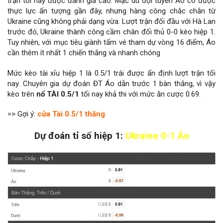
trận tối nay được đánh giá cao. Mặc dù đội tuyển Áo có được
thực lực ấn tượng gần đây, nhưng hàng công chắc chắn từ
Ukraine cũng không phải dạng vừa. Lượt trận đối đầu với Hà Lan
trước đó, Ukraine thành công cầm chân đối thủ 0-0 kèo hiệp 1.
Tuy nhiên, với mục tiêu giành tấm vé tham dự vòng 16 điểm, Áo
cần thêm ít nhất 1 chiến thắng và nhanh chóng
Mức kèo tài xỉu hiệp 1 là 0.5/1 trái được ấn định lượt trận tối
nay. Chuyên gia dự đoán ĐT Áo dẫn trước 1 bàn thắng, vì vậy
kèo trên
nổ TÀI 0.5/1
tối nay khả thi với mức ăn cược 0.69.
=> Gợi ý:
cửa Tài 0.5/1 thắng
Dự đoán tỉ số hiệp 1:
Ukraine 0-1 Áo