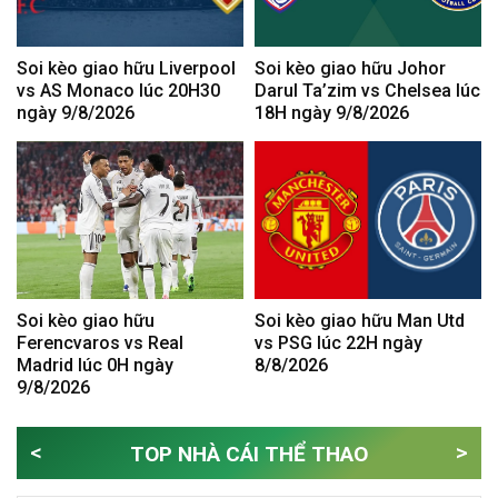
Soi kèo giao hữu Liverpool
Soi kèo giao hữu Johor
vs AS Monaco lúc 20H30
Darul Ta’zim vs Chelsea lúc
ngày 9/8/2026
18H ngày 9/8/2026
Soi kèo giao hữu
Soi kèo giao hữu Man Utd
Ferencvaros vs Real
vs PSG lúc 22H ngày
Madrid lúc 0H ngày
8/8/2026
9/8/2026
<
>
TOP NHÀ CÁI THỂ THAO