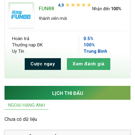
FUN88
Nhận đến
100%
thành viên mới
Hoàn trả
0.5%
Thưởng nạp ĐK
100%
Uy Tín
Trung Bình
Cược ngay
Xem đánh giá
LỊCH THI ĐẤU
NGOẠI HẠNG ANH
Chưa có dữ liệu