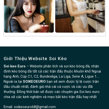
Giới Thiệu Website Soi Kèo
Soi keo Euro
– Website phân tích và soi kèo bóng đá, nhận
định kèo bóng đá tất cả các trận đấu thuộc khuôn khổ Ngoại
hạng Anh, Cúp C1, C2, Bundesliga, La Liga, Serie A, Ligue 1….
Ngoài ra tại
SOIKEOEURO
bạn sẽ xem được tỷ lệ cược trận
đấu chuẩn nhất, đánh giá nhà cái cá cược và các ưu đãi
thưởng. Đồng thời bán sẽ được các chuyên gia Soi keo euro
chia sẽ các kinh nghiệm và mẹo bắt kèo trận đấu hay nhất
Email:
soikeoeuro68@gmail.com