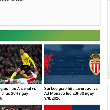
 giao hữu Arsenal vs
Soi kèo giao hữu Liverpool vs
d lúc 20H ngày
AS Monaco lúc 20H30 ngày
6
9/8/2026