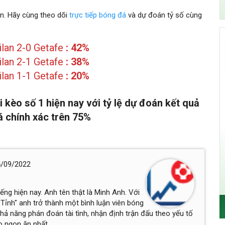
ên. Hãy cùng theo dõi
trực tiếp bóng đá
và dự đoán tỷ số cùng
ilan 2-0 Getafe
: 42%
ilan 2-1 Getafe
: 38%
ilan 1-1 Getafe
: 20%
kèo số 1 hiện nay với tỷ lệ dự đoán kết quả
 chính xác trên 75%
4/09/2022
iếng hiện nay. Anh tên thật là Minh Anh. Với
ỉnh" anh trở thành một bình luận viên bóng
hả năng phán đoán tài tình, nhận định trận đấu theo yếu tố
o ngon ăn nhất.