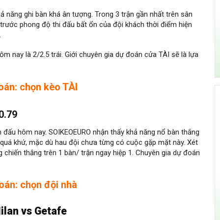
 năng ghi bàn khá ân tượng. Trong 3 trận gần nhất trên sân
, trước phong độ thi đấu bất ổn của đội khách thời điểm hiện
.
ôm nay là 2/2.5 trái. Giới chuyên gia dự đoán cửa TÀI sẽ là lựa
oán: chọn kèo TÀI
0.79
rận đấu hôm nay. SOIKEOEURO nhận thấy khả năng nổ bàn thắng
g quá khứ, mặc dù hau đội chưa từng có cuộc gặp mặt này. Xét
g chiến thắng trên 1 bàn/ trận ngay hiệp 1. Chuyên gia dự đoán
oán: chọn đội nhà
ilan vs Getafe