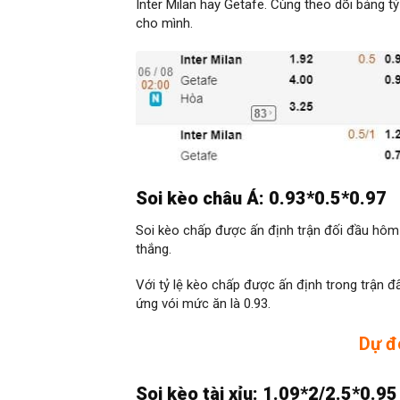
Inter Milan hay Getafe. Cùng theo dõi bảng tỷ
cho mình.
Soi kèo châu Á: 0.93*0.5*0.97
Soi kèo chấp được ấn định trận đối đầu hôm 
thắng.
Với tỷ lệ kèo chấp được ấn định trong trận 
ứng vói mức ăn là 0.93.
Dự đ
Soi kèo tài xỉu: 1.09*2/2.5*0.95