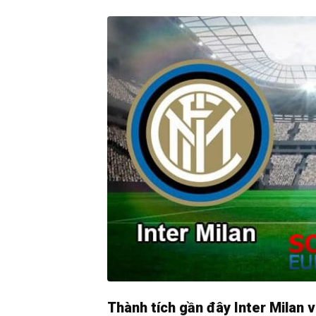
Thành tích gần đây Inter Milan 