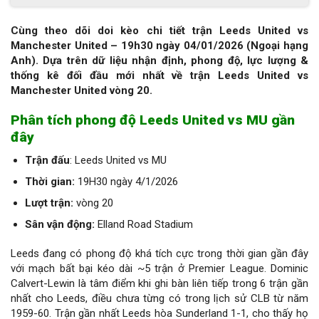
Cùng theo dõi doi kèo chi tiết trận Leeds United vs
Manchester United – 19h30 ngày 04/01/2026 (Ngoại hạng
Anh). Dựa trên dữ liệu nhận định, phong độ, lực lượng &
thống kê đối đầu mới nhất về trận Leeds United vs
Manchester United vòng 20.
Phân tích phong độ Leeds United vs MU gần
đây
Trận đấu
: Leeds United vs MU
Thời gian:
19H30 ngày 4/1/2026
Lượt trận:
vòng 20
Sân vận động:
Elland Road Stadium
Leeds đang có phong độ khá tích cực trong thời gian gần đây
với mạch bất bại kéo dài ~5 trận ở Premier League. Dominic
Calvert-Lewin là tâm điểm khi ghi bàn liên tiếp trong 6 trận gần
nhất cho Leeds, điều chưa từng có trong lịch sử CLB từ năm
1959-60. Trận gần nhất Leeds hòa Sunderland 1-1, cho thấy họ