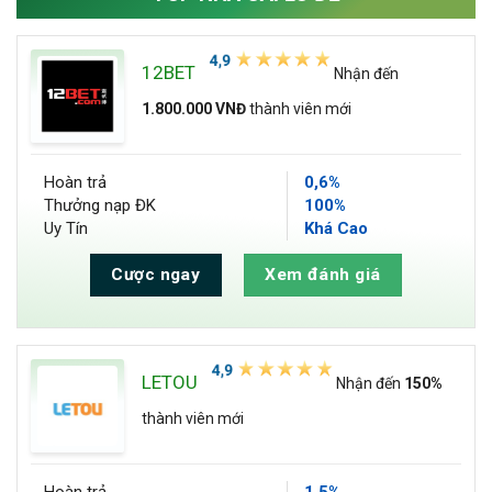
12BET
Nhận đến
1.800.000 VNĐ
thành viên mới
Hoàn trả
0,6%
Thưởng nạp ĐK
100%
Uy Tín
Khá Cao
Cược ngay
Xem đánh giá
LETOU
Nhận đến
150%
thành viên mới
Hoàn trả
1.5%