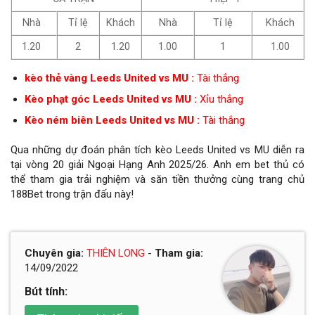
Nhà
Tỉ lệ
Khách
Nhà
Tỉ lệ
Khách
1.20
2
1.20
1.00
1
1.00
kèo thẻ vàng Leeds United vs MU :
Tài thắng
Kèo phạt góc Leeds United vs MU :
Xỉu thắng
Kèo ném biên Leeds United vs MU :
Tài thắng
Qua những dự đoán phân tích kèo Leeds United vs MU diễn ra
tại vòng 20 giải Ngoại Hạng Anh 2025/26. Anh em bet thủ có
thể tham gia trải nghiệm và săn tiền thưởng cùng trang chủ
188Bet trong trận đấu này!
Chuyên gia:
THIÊN LONG
-
Tham gia:
14/09/2022
Bút tính: