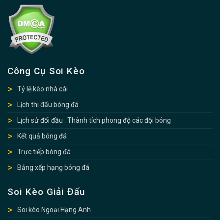
Công Cụ Soi Kèo
Tỷ lệ kèo nhà cái
Lịch thi đấu bóng đá
Lịch sử đối đầu : Thành tích phong độ các đội bóng
Kết quả bóng đá
Trực tiếp bóng đá
Bảng xếp hạng bóng đá
Soi Kèo Giải Đấu
Soi kèo Ngoại Hạng Anh