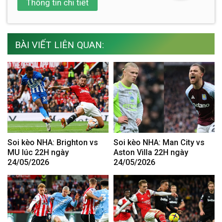
Thông tin chi tiết
BÀI VIẾT LIÊN QUAN:
Soi kèo NHA: Brighton vs
Soi kèo NHA: Man City vs
MU lúc 22H ngày
Aston Villa 22H ngày
24/05/2026
24/05/2026