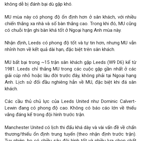
không dễ bị đánh bại dù gặp khó.
MU mùa này có phong độ ổn định hơn ở sân khách, với nhiều
chiến thắng xa nhà và số bàn thắng cao. Trong khi đó, MU cũng
có chuỗi trận ghi bàn khá tốt ở Ngoại hạng Anh mùa này.
Nhận định, Leeds có phong độ tốt và tự tin hơn, nhưng MU vẫn
nhỉnh hơn về kết quả dài hạn, đặc biệt trên sân khách.
MU bất bại trong ~15 trận sân khách gặp Leeds (W9 D6) kể từ
1981. Leeds chỉ thắng MU trong các cuộc gặp gần nhất ở các
giải cúp nhỏ hoặc lâu đời trước đây, không phải tại Ngoại hạng
Anh. Lịch sử đối đầu nghiêng hẳn về MU, đặc biệt khi đá sân
khách.
Các cầu thủ chủ lực của Leeds United như Dominic Calvert-
Lewin đang có phong độ cao. Không có báo cáo lớn về thiếu
vắng đáng kể trong đội hình trước trận.
Manchester United có lịch thi đấu khá dày và vài vấn đề về chấn
thương/thiếu ổn định trung tuyến (theo nhận định trước trận).
Tuy nhiên, họ có chiều sâu đội hình tốt và nhiều lựa chọn chất