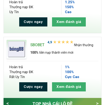
Hoàn trả
1.25%
Thưởng nạp ĐK
150%
Uy Tín
Cao
Cược ngay
Xem đánh giá
SBOBET
Nhận thưởng
100%
tiền nạp thành viên mới
Hoàn trả
1%
Thưởng nạp ĐK
100%
Rất Uy Tín
Cực Cao
Cược ngay
Xem đánh giá
<
>
TOP NHÀ CÁI LÔ ĐỀ