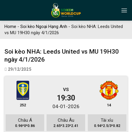
Skip
to
content
Home
-
Soi kèo Ngoại Hạng Anh
-
Soi kèo NHA: Leeds United
vs MU 19H30 ngày 4/1/2026
Soi kèo NHA: Leeds United vs MU 19H30
ngày 4/1/2026
29/12/2025
VS
19:30
252
14
04-01-2026
Châu Á
Châu Âu
Tài xỉu
0.96*0*0.86
2.65*3.23*2.41
0.94*2.5/3*0.82