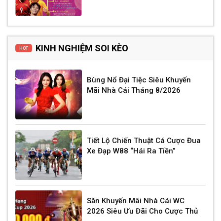
KINH NGHIỆM SOI KÈO
HOT
Bùng Nổ Đại Tiệc Siêu Khuyến
Mãi Nhà Cái Tháng 8/2026
Tiết Lộ Chiến Thuật Cá Cược Đua
Xe Đạp W88 “Hái Ra Tiền”
Săn Khuyến Mãi Nhà Cái WC
2026 Siêu Ưu Đãi Cho Cược Thủ