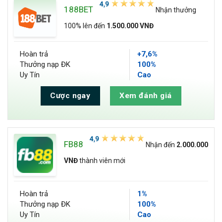
188BET
Nhận thưởng
100% lên đến
1.500.000 VNĐ
Hoàn trả
+7,6%
Thưởng nạp ĐK
100%
Uy Tín
Cao
Cược ngay
Xem đánh giá
FB88
Nhận đến
2.000.000
VNĐ
thành viên mới
Hoàn trả
1%
Thưởng nạp ĐK
100%
Uy Tín
Cao