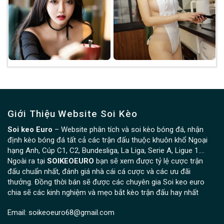
Giới Thiệu Website Soi Kèo
Soi keo Euro
– Website phân tích và soi kèo bóng đá, nhận
định kèo bóng đá tất cả các trận đấu thuộc khuôn khổ Ngoại
hạng Anh, Cúp C1, C2, Bundesliga, La Liga, Serie A, Ligue 1….
Ngoài ra tại
SOIKEOEURO
bạn sẽ xem được tỷ lệ cược trận
đấu chuẩn nhất, đánh giá nhà cái cá cược và các ưu đãi
thưởng. Đồng thời bán sẽ được các chuyên gia Soi keo euro
chia sẽ các kinh nghiệm và mẹo bắt kèo trận đấu hay nhất
Email:
soikeoeuro68@gmail.com