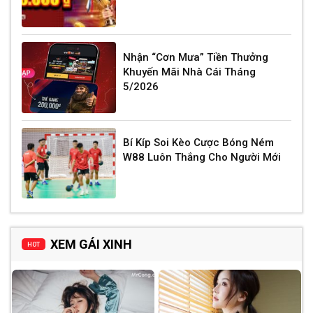
Nhận “Cơn Mưa” Tiền Thưởng
Khuyến Mãi Nhà Cái Tháng
5/2026
Bí Kíp Soi Kèo Cược Bóng Ném
W88 Luôn Thắng Cho Người Mới
XEM GÁI XINH
HOT