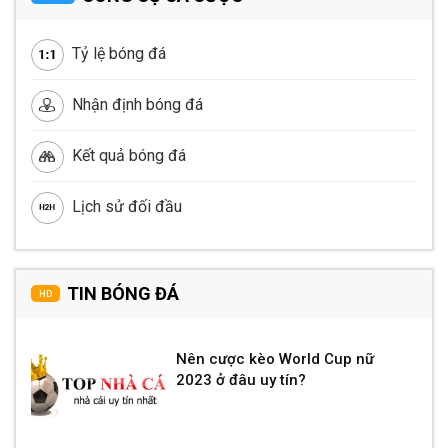
Tỷ lệ bóng đá
Nhận định bóng đá
Kết quả bóng đá
Lịch sử đối đầu
TIN BÓNG ĐÁ
HD
Nên cược kèo World Cup nữ
2023 ở đâu uy tín?