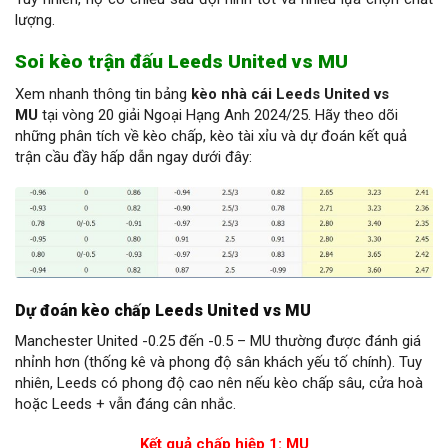
lượng.
Soi kèo trận đấu Leeds United vs MU
Xem nhanh thông tin bảng
kèo nhà cái Leeds United vs
MU
tại vòng 20 giải Ngoại Hạng Anh 2024/25. Hãy theo dõi
những phân tích về kèo chấp, kèo tài xỉu và dự đoán kết quả
trận cầu đầy hấp dẫn ngay dưới đây:
Dự đoán kèo chấp Leeds United vs MU
Manchester United -0.25 đến -0.5 – MU thường được đánh giá
nhỉnh hơn (thống kê và phong độ sân khách yếu tố chính). Tuy
nhiên, Leeds có phong độ cao nên nếu kèo chấp sâu, cửa hoà
hoặc Leeds + vẫn đáng cân nhắc.
Kết quả chấp hiệp 1: MU