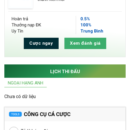
Hoàn trả
0.5%
Thưởng nạp ĐK
100%
Uy Tín
Trung Bình
Cược ngay
Xem đánh giá
LỊCH THI ĐẤU
NGOẠI HẠNG ANH
Chưa có dữ liệu
CÔNG CỤ CÁ CƯỢC
TOOLS