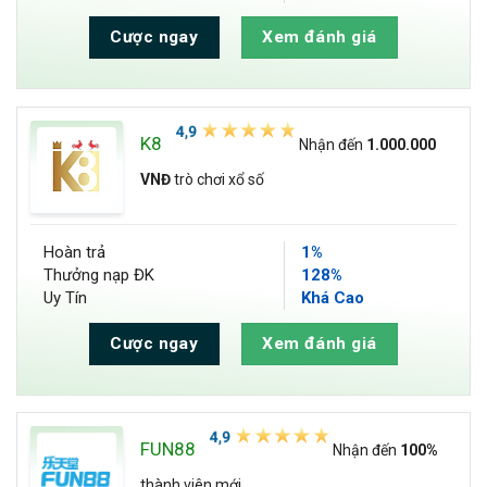
Cược ngay
Xem đánh giá
K8
Nhận đến
1.000.000
VNĐ
trò chơi xổ số
Hoàn trả
1%
Thưởng nạp ĐK
128%
Uy Tín
Khá Cao
Cược ngay
Xem đánh giá
FUN88
Nhận đến
100%
thành viên mới