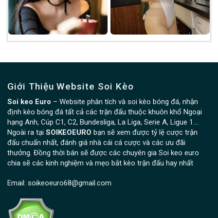
Giới Thiệu Website Soi Kèo
Soi keo Euro
– Website phân tích và soi kèo bóng đá, nhận
định kèo bóng đá tất cả các trận đấu thuộc khuôn khổ Ngoại
hạng Anh, Cúp C1, C2, Bundesliga, La Liga, Serie A, Ligue 1….
Ngoài ra tại
SOIKEOEURO
bạn sẽ xem được tỷ lệ cược trận
đấu chuẩn nhất, đánh giá nhà cái cá cược và các ưu đãi
thưởng. Đồng thời bán sẽ được các chuyên gia Soi keo euro
chia sẽ các kinh nghiệm và mẹo bắt kèo trận đấu hay nhất
Email:
soikeoeuro68@gmail.com