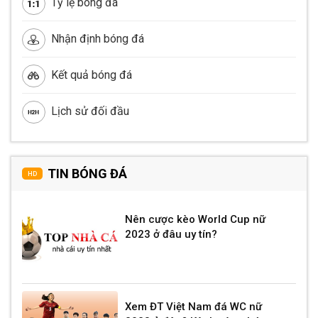
Tỷ lệ bóng đá
Nhận định bóng đá
Kết quả bóng đá
Lịch sử đối đầu
TIN BÓNG ĐÁ
HD
Nên cược kèo World Cup nữ
2023 ở đâu uy tín?
Xem ĐT Việt Nam đá WC nữ