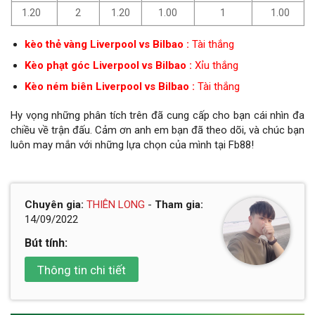
1.20
2
1.20
1.00
1
1.00
kèo thẻ vàng Liverpool vs Bilbao :
Tài thắng
Kèo phạt góc Liverpool vs Bilbao :
Xỉu thắng
Kèo ném biên Liverpool vs Bilbao :
Tài thắng
Hy vọng những phân tích trên đã cung cấp cho bạn cái nhìn đa
chiều về trận đấu. Cảm ơn anh em bạn đã theo dõi, và chúc bạn
luôn may mắn với những lựa chọn của mình tại Fb88!
Chuyên gia:
THIÊN LONG
-
Tham gia:
14/09/2022
Bút tính:
Thông tin chi tiết