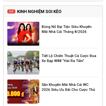
KINH NGHIỆM SOI KÈO
HOT
Bùng Nổ Đại Tiệc Siêu Khuyến
Mãi Nhà Cái Tháng 8/2026
Tiết Lộ Chiến Thuật Cá Cược Đua
Xe Đạp W88 “Hái Ra Tiền”
Săn Khuyến Mãi Nhà Cái WC
2026 Siêu Ưu Đãi Cho Cược Thủ