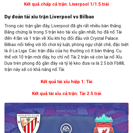
Kết quả chấp cả trận: Liverpool 1/1.5 trái
Dự đoán tài xỉu trận Liverpool vs Bilbao
Trong các trận gần đây, Liverpool đã ghi rất nhiều bàn thắng.
Bằng chứng là trong 5 trận kèo tài xỉu gần nhất, họ đã nổ Tài
đến 4 lần và 1 trận về Xỉu khi họ đối đầu với Crystal Palace.
Bilbao nổi tiếng với lối chơi kỷ luật, phòng ngự chặt chẽ, đặc biệt
là ở La Liga. Các trận đấu của họ thường có ít bàn thắng. Cụ
thể với 10 trận mới đây, họ chỉ nổ Tài 2 trận và còn lại nổ Xỉu.
Dựa trên phong độ gần đây và tỷ lệ kèo đưa ra là 2.5 bởi Fb88,
trận này sẽ có khả năng nổ Tài.
Kết quả tài xỉu hiệp 1: Tài
Kết quả tài xỉu cả trận: Tài 2.5 trái