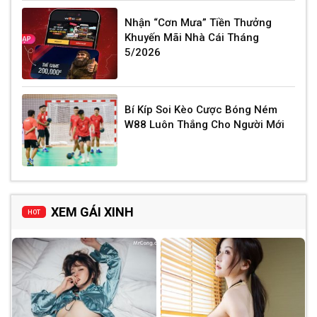
Nhận “Cơn Mưa” Tiền Thưởng
Khuyến Mãi Nhà Cái Tháng
5/2026
Bí Kíp Soi Kèo Cược Bóng Ném
W88 Luôn Thắng Cho Người Mới
XEM GÁI XINH
HOT