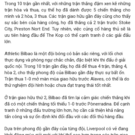
Trong 10 trận gần nhất, với những trận thắng đậm xen kẽ những
trận hòa và thua, cụ thể họ đã dành được 5 chiến thắng cho
mình và 2 hòa, 3 thua. Các trận giao hữu gần đây cũng cho thấy
sự sắc bén của hàng công, họ đã thắng cả 2 trận trước Stoke
City, Preston Nort End. Tuy nhiên, việc củng cố hàng thủ sẽ là
ưu tiên hàng đầu để The Kop có thể cạnh tranh ở các giải đấu
lớn.
Athletic Bilbao là một đội bóng có bản sắc riêng, với lối chơi
thực dụng và phòng ngự chắc chắn, đặc biệt khi thi đấu ở giải
quốc nội. Trong 10 trận gần đây, họ đã để thua 4 trận, thắng 4,
hòa 2, cho thấy phong độ của Bilbao gần đây thực sự bất ổn.
Trận thua 1-0 mở màn mùa giao hữu trước Alaves, có thể là do
thử nghiệm đội hình hoặc chưa đạt trạng thái tốt nhất.
Ở trận giao hữu thứ 2, Bilbao đã tìm lại cảm giác chiến thắng khi
đã có một chiến thắng tối thiểu 1-0 trước Pònerradina. Để cạnh
tranh ở những đấu trường lớn hơn, họ cần cải thiện khả năng
tấn công và sự ổn định khi đối đầu với các đối thủ hàng đầu.
Dựa trên phong độ gần đây của từng đội, Liverpool có vẻ đang