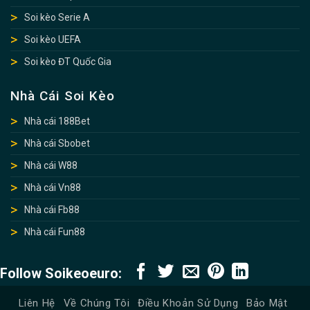
Soi kèo Serie A
Soi kèo UEFA
Soi kèo ĐT Quốc Gia
Nhà Cái Soi Kèo
Nhà cái 188Bet
Nhà cái Sbobet
Nhà cái W88
Nhà cái Vn88
Nhà cái Fb88
Nhà cái Fun88
Follow Soikeoeuro:
Liên Hệ
Về Chúng Tôi
Điều Khoản Sử Dụng
Bảo Mật