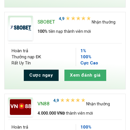
SBOBET
Nhận thưởng
100%
tiền nạp thành viên mới
Hoàn trả
1%
Thưởng nạp ĐK
100%
Rất Uy Tín
Cực Cao
Cược ngay
Xem đánh giá
VN88
Nhận thưởng
4.000.000 VNĐ
thành viên mới
Hoàn trả
100%