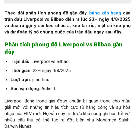
Theo dõi phân tích phong độ gần đây,
bảng xếp hạng
của
trận đấu Liverpool vs Bilbao diễn ra lúc 23H ngày 4/8/2025
và đưa ra gợi ý soi kèo châu á, kèo tài xỉu, một số kèo phụ
và dự đoán tỷ số chung cuộc của trận đấu ngay sau đây.
Phân tích phong độ Liverpool vs Bilbao gần
đây
Trận đấu
: Liverpool vs Bilbao
Thời gian:
23H ngày 4/8/2025
Lượt trận:
giao hữu
Sân vận động:
Anfield
Liverpool đang trong giai đoạn chuẩn bị quan trọng cho mùa
giải mới với những tín hiệu tích cực từ hàng công và sự hòa
nhập của HLV mới. Họ vẫn duy trì được khả năng ghi bàn tốt với
nhiều cầu thủ có thể tạo ra đột biến như Mohamed Salah,
Darwin Nunez.