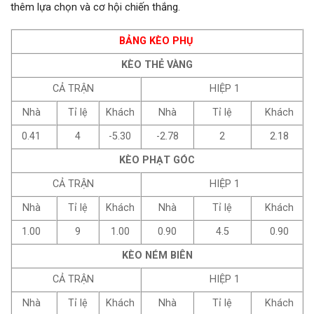
thêm lựa chọn và cơ hội chiến thắng.
BẢNG KÈO PHỤ
KÈO THẺ VÀNG
CẢ TRẬN
HIỆP 1
Nhà
Tỉ lệ
Khách
Nhà
Tỉ lệ
Khách
0.41
4
-5.30
-2.78
2
2.18
KÈO PHẠT GÓC
CẢ TRẬN
HIỆP 1
Nhà
Tỉ lệ
Khách
Nhà
Tỉ lệ
Khách
1.00
9
1.00
0.90
4.5
0.90
KÈO NÉM BIÊN
CẢ TRẬN
HIỆP 1
Nhà
Tỉ lệ
Khách
Nhà
Tỉ lệ
Khách