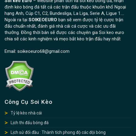
Soi keo Euro
– Website phân tích và soi kèo bóng đá, nhận
định kèo bóng đá tất cả các trận đấu thuộc khuôn khổ Ngoại
hạng Anh, Cúp C1, C2, Bundesliga, La Liga, Serie A, Ligue 1….
Ngoài ra tại
SOIKEOEURO
bạn sẽ xem được tỷ lệ cược trận
đấu chuẩn nhất, đánh giá nhà cái cá cược và các ưu đãi
thưởng. Đồng thời bán sẽ được các chuyên gia Soi keo euro
chia sẽ các kinh nghiệm và mẹo bắt kèo trận đấu hay nhất
Email:
soikeoeuro68@gmail.com
Công Cụ Soi Kèo
Tỷ lệ kèo nhà cái
Lịch thi đấu bóng đá
Lịch sử đối đầu : Thành tích phong độ các đội bóng