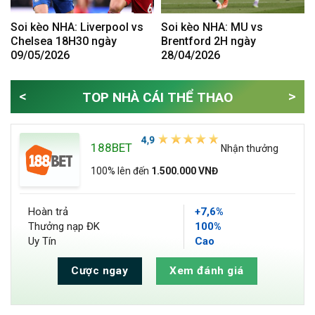
Soi kèo NHA: Liverpool vs
Soi kèo NHA: MU vs
Chelsea 18H30 ngày
Brentford 2H ngày
09/05/2026
28/04/2026
<
>
TOP NHÀ CÁI THỂ THAO
188BET
Nhận thưởng
100% lên đến
1.500.000 VNĐ
Hoàn trả
+7,6%
Thưởng nạp ĐK
100%
Uy Tín
Cao
Cược ngay
Xem đánh giá