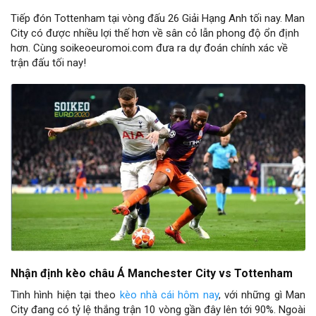
Tiếp đón Tottenham tại vòng đấu 26 Giải Hạng Anh tối nay. Man
City có được nhiều lợi thế hơn về sân cỏ lẫn phong độ ổn định
hơn. Cùng soikeoeuromoi.com đưa ra dự đoán chính xác về
trận đấu tối nay!
Nhận định kèo châu Á Manchester City vs Tottenham
Tình hình hiện tại theo
kèo nhà cái hôm nay
, với những gì Man
City đang có tỷ lệ thắng trận 10 vòng gần đây lên tới 90%. Ngoài