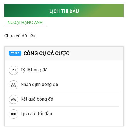
LỊCH THI ĐẤU
NGOẠI HẠNG ANH
Chưa có dữ liệu
CÔNG CỤ CÁ CƯỢC
TOOLS
Tỷ lệ bóng đá
Nhận định bóng đá
Kết quả bóng đá
Lịch sử đối đầu