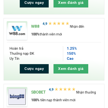
Cược ngay
Xem đánh giá
W88
Nhận đến
100%
thành viên mới
Hoàn trả
1.25%
Thưởng nạp ĐK
150%
Uy Tín
Cao
Cược ngay
Xem đánh giá
SBOBET
Nhận thưởng
100%
tiền nạp thành viên mới