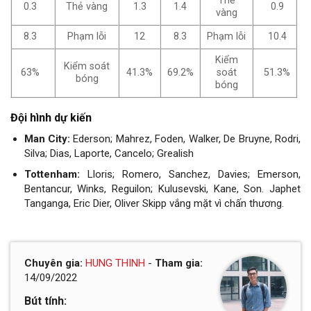
Thẻ
0.3
Thẻ vàng
1.3
1.4
0.9
vàng
8.3
Phạm lỗi
12
8.3
Phạm lỗi
10.4
Kiểm
Kiểm soát
63%
41.3%
69.2%
soát
51.3%
bóng
bóng
Đội hình dự kiến
Man City:
Ederson; Mahrez, Foden, Walker, De Bruyne, Rodri,
Silva; Dias, Laporte, Cancelo; Grealish
Tottenham:
Lloris; Romero, Sanchez, Davies; Emerson,
Bentancur, Winks, Reguilon; Kulusevski, Kane, Son. Japhet
Tanganga, Eric Dier, Oliver Skipp vắng mặt vì chấn thương.
Chuyên gia:
HUNG THINH
-
Tham gia:
14/09/2022
Bút tính: