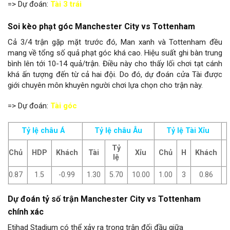
=> Dự đoán:
Tài 3 trái
Soi kèo phạt góc Manchester City vs Tottenham
Cả 3/4 trận gặp mặt trước đó, Man xanh và Tottenham đều
mang về tổng số quả phạt góc khá cao. Hiệu suất ghi bàn trung
bình lên tới 10-14 quả/trận. Điều này cho thấy lối chơi tạt cánh
khá ấn tượng đến từ cả hai đội. Do đó, dự đoán cửa Tài được
giới chuyên môn khuyên người chơi lựa chọn cho trận này.
=> Dự đoán:
Tài góc
Tỷ lệ châu Á
Tỷ lệ châu Âu
Tỷ lệ Tài Xỉu
Tỷ
Chủ
HDP
Khách
Tài
Xỉu
Chủ
H
Khách
lệ
0.87
1.5
-0.99
1.30
5.70
10.00
1.00
3
0.86
Dự đoán tỷ số trận Manchester City vs Tottenham
chính xác
Etihad Stadium có thể xảy ra trong trận đối đầu giữa