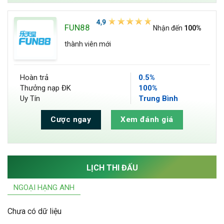
FUN88
Nhận đến
100%
thành viên mới
Hoàn trả
0.5%
Thưởng nạp ĐK
100%
Uy Tín
Trung Bình
Cược ngay
Xem đánh giá
LỊCH THI ĐẤU
NGOẠI HẠNG ANH
Chưa có dữ liệu