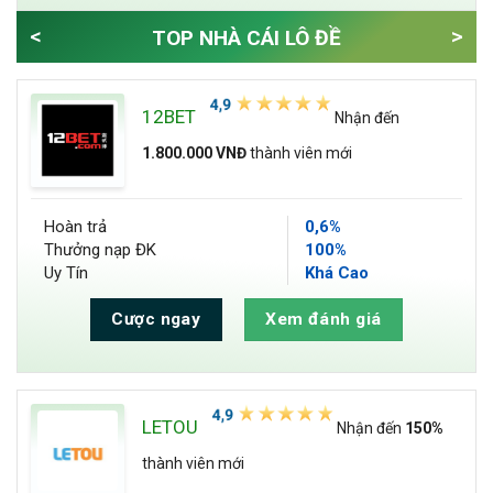
<
>
TOP NHÀ CÁI LÔ ĐỀ
12BET
Nhận đến
1.800.000 VNĐ
thành viên mới
Hoàn trả
0,6%
Thưởng nạp ĐK
100%
Uy Tín
Khá Cao
Cược ngay
Xem đánh giá
LETOU
Nhận đến
150%
thành viên mới