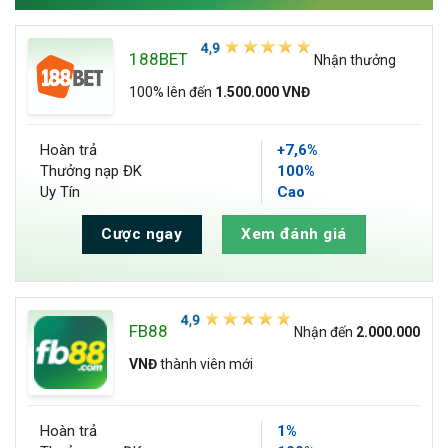
188BET
Nhận thưởng
100% lên đến
1.500.000 VNĐ
Hoàn trả
+7,6%
Thưởng nạp ĐK
100%
Uy Tín
Cao
Cược ngay
Xem đánh giá
FB88
Nhận đến
2.000.000
VNĐ
thành viên mới
Hoàn trả
1%