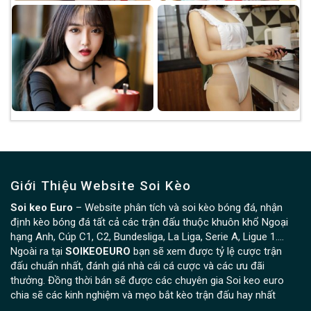
Giới Thiệu Website Soi Kèo
Soi keo Euro
– Website phân tích và soi kèo bóng đá, nhận
định kèo bóng đá tất cả các trận đấu thuộc khuôn khổ Ngoại
hạng Anh, Cúp C1, C2, Bundesliga, La Liga, Serie A, Ligue 1….
Ngoài ra tại
SOIKEOEURO
bạn sẽ xem được tỷ lệ cược trận
đấu chuẩn nhất, đánh giá nhà cái cá cược và các ưu đãi
thưởng. Đồng thời bán sẽ được các chuyên gia Soi keo euro
chia sẽ các kinh nghiệm và mẹo bắt kèo trận đấu hay nhất