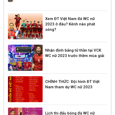
Xem ĐT Việt Nam đá WC nữ
2023 ở đâu? Kênh nào phát
sóng?
Nhận định bảng tử thần tại VCK
WC nữ 2023 trước thềm mùa giải
CHÍNH THỨC: Đội hình ĐT Việt
Nam tham dự WC nữ 2023
Lịch thi đấu bóng đá WC nữ