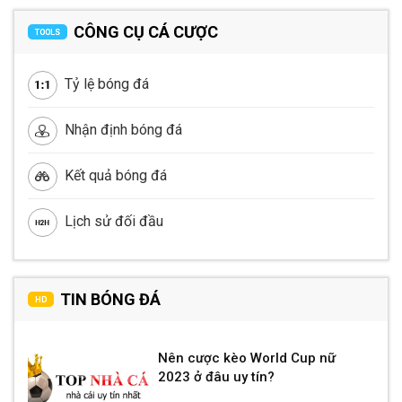
CÔNG CỤ CÁ CƯỢC
TOOLS
Tỷ lệ bóng đá
Nhận định bóng đá
Kết quả bóng đá
Lịch sử đối đầu
TIN BÓNG ĐÁ
HD
Nên cược kèo World Cup nữ
2023 ở đâu uy tín?