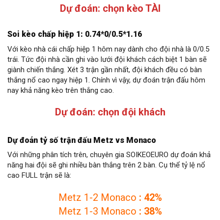
Dự đoán: chọn kèo TÀI
Soi kèo chấp hiệp 1: 0.74*0/0.5*1.16
Với kèo nhà cái chấp hiệp 1 hôm nay dành cho đội nhà là 0/0.5
trái. Tức đội nhà cần ghi vào lưới đội khách cách biệt 1 bàn sẽ
giành chiến thắng. Xét 3 trận gần nhất, đội khách đều có bàn
thắng nổ cao ngay hiệp 1. Chính vì vậy, dự đoán trận đấu hôm
nay khả năng kèo trên thắng cao.
Dự đoán: chọn đội khách
Dự đoán tỷ số trận đấu Metz vs Monaco
Với những phân tích trên, chuyên gia SOIKEOEURO dự đoán khả
năng hai đội sẽ ghi nhiều bàn thắng trên 2 bàn. Cụ thể tỷ lệ nổ
cao FULL trận sẽ là:
Metz 1-2 Monaco
: 42%
Metz 1-3 Monaco
: 38%