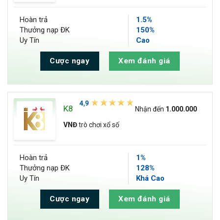
Hoàn trả
1.5%
Thưởng nạp ĐK
150%
Uy Tín
Cao
Cược ngay
Xem đánh giá
K8
Nhận đến
1.000.000
VNĐ
trò chơi xổ số
Hoàn trả
1%
Thưởng nạp ĐK
128%
Uy Tín
Khá Cao
Cược ngay
Xem đánh giá