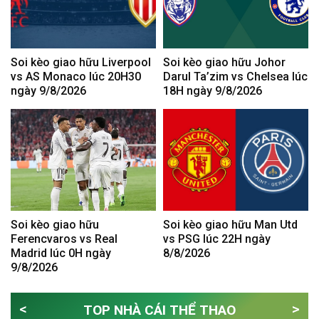
Soi kèo giao hữu Liverpool
Soi kèo giao hữu Johor
vs AS Monaco lúc 20H30
Darul Ta’zim vs Chelsea lúc
ngày 9/8/2026
18H ngày 9/8/2026
Soi kèo giao hữu
Soi kèo giao hữu Man Utd
Ferencvaros vs Real
vs PSG lúc 22H ngày
Madrid lúc 0H ngày
8/8/2026
9/8/2026
<
>
TOP NHÀ CÁI THỂ THAO