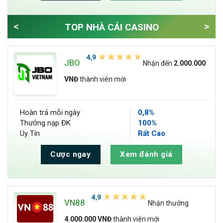
<
>
TOP NHÀ CÁI CASINO
JBO
Nhận đến
2.000.000
VNĐ
thành viên mới
Hoàn trả
mỗi ngày
0,8%
Thưởng nạp ĐK
100%
Uy Tín
Rất Cao
Cược ngay
Xem đánh giá
VN88
Nhận thưởng
4.000.000 VNĐ
thành viên mới