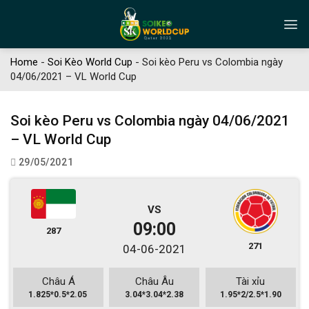
Skip
to
content
Home
-
Soi Kèo World Cup
-
Soi kèo Peru vs Colombia ngày
04/06/2021 – VL World Cup
Soi kèo Peru vs Colombia ngày 04/06/2021
– VL World Cup
29/05/2021
VS
09:00
287
271
04-06-2021
Châu Á
Châu Âu
Tài xỉu
1.825*0.5*2.05
3.04*3.04*2.38
1.95*2/2.5*1.90