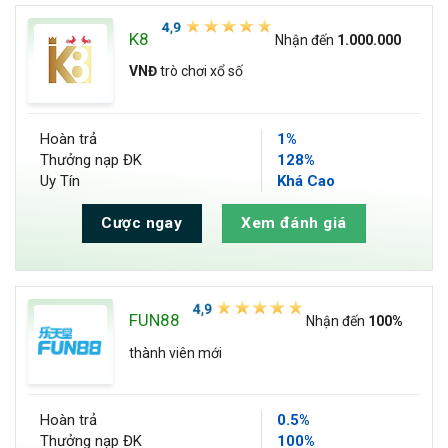
K8
Nhận đến
1.000.000
VNĐ
trò chơi xổ số
Hoàn trả
1%
Thưởng nạp ĐK
128%
Uy Tín
Khá Cao
Cược ngay
Xem đánh giá
FUN88
Nhận đến
100%
thành viên mới
Hoàn trả
0.5%
Thưởng nạp ĐK
100%