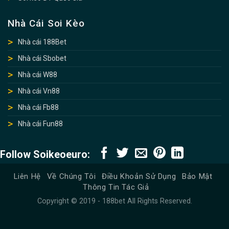
Nhà Cái Soi Kèo
Nhà cái 188Bet
Nhà cái Sbobet
Nhà cái W88
Nhà cái Vn88
Nhà cái Fb88
Nhà cái Fun88
Follow Soikeoeuro:
Liên Hệ
Về Chúng Tôi
Điều Khoản Sử Dụng
Bảo Mật
Thông Tin Tác Giả
Copyright © 2019 - 188bet All Rights Reserved.