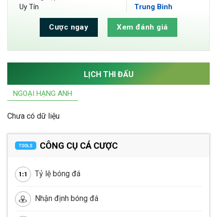
Uy Tín
Trung Bình
Cược ngay
Xem đánh giá
LỊCH THI ĐẤU
NGOẠI HẠNG ANH
Chưa có dữ liệu
CÔNG CỤ CÁ CƯỢC
TOOLS
Tỷ lệ bóng đá
Nhận định bóng đá