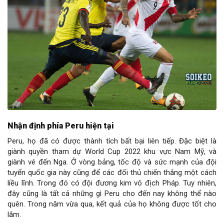
Nhận định phía Peru hiện tại
Peru, họ đã có được thành tích bất bại liên tiếp. Đặc biệt là
giành quyền tham dự World Cup 2022 khu vực Nam Mỹ, và
giành vé đến Nga. Ở vòng bảng, tốc độ và sức mạnh của đội
tuyển quốc gia này cũng để các đối thủ chiến thắng một cách
liều lĩnh. Trong đó có đội đương kim vô địch Pháp. Tuy nhiên,
đây cũng là tất cả những gì Peru cho đến nay không thể nào
quên. Trong năm vừa qua, kết quả của họ không được tốt cho
lắm.