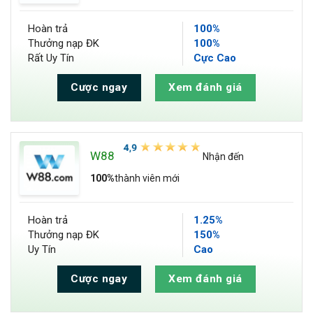
Hoàn trả
100%
Thưởng nạp ĐK
100%
Rất Uy Tín
Cực Cao
Cược ngay
Xem đánh giá
W88
Nhận đến
100%
thành viên mới
Hoàn trả
1.25%
Thưởng nạp ĐK
150%
Uy Tín
Cao
Cược ngay
Xem đánh giá