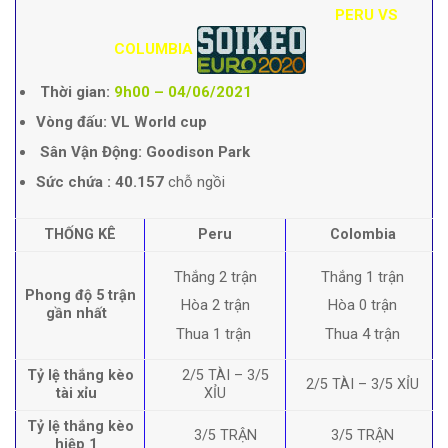
PERU VS
COLUMBIA
Thời gian:
9h00 – 04/06/2021
Vòng đấu: VL World cup
Sân Vận Động: Goodison Park
Sức chứa : 40.157
chỗ ngồi
THỐNG KÊ
Peru
Colombia
Thắng 2 trận
Thắng 1 trận
Phong độ 5 trận
Hòa 2 trận
Hòa 0 trận
gần nhất
Thua 1 trận
Thua 4 trận
Tỷ lệ thắng kèo
2/5 TÀI – 3/5
2/5 TÀI – 3/5 XỈU
tài xỉu
XỈU
Tỷ lệ thắng kèo
3/5 TRẬN
3/5 TRẬN
hiệp 1