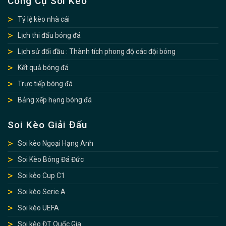
Công Cụ Soi Kèo
Tỷ lệ kèo nhà cái
Lịch thi đấu bóng đá
Lịch sử đối đầu : Thành tích phong độ các đội bóng
Kết quả bóng đá
Trực tiếp bóng đá
Bảng xếp hạng bóng đá
Soi Kèo Giải Đấu
Soi kèo Ngoại Hạng Anh
Soi Kèo Bóng Đá Đức
Soi kèo Cup C1
Soi kèo Serie A
Soi kèo UEFA
Soi kèo ĐT Quốc Gia