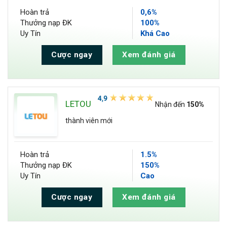
Hoàn trả
0,6%
Thưởng nạp ĐK
100%
Uy Tín
Khá Cao
Cược ngay
Xem đánh giá
LETOU
Nhận đến
150%
thành viên mới
Hoàn trả
1.5%
Thưởng nạp ĐK
150%
Uy Tín
Cao
Cược ngay
Xem đánh giá