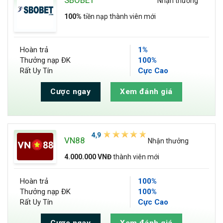
SBOBET
Nhận thưởng
100%
tiền nạp thành viên mới
Hoàn trả
1%
Thưởng nạp ĐK
100%
Rất Uy Tín
Cực Cao
Cược ngay
Xem đánh giá
VN88
Nhận thưởng
4.000.000 VNĐ
thành viên mới
Hoàn trả
100%
Thưởng nạp ĐK
100%
Rất Uy Tín
Cực Cao
Cược ngay
Xem đánh giá