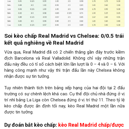
Soi kèo chấp Real Madrid vs Chelsea: 0/0.5 trái
kết quả nghiêng về Real Madrid
Vừa qua, Real Madrid đã có 2 chiến thắng gần đây trước kiềm
địch Barcelona và Real Valladolid. Không chỉ vậy những trận
đấu này đều có tỉ số cách biệt lớn lần lượt là 0 – 4 và 0 – 6. Với
hàng công mạnh như vậy thì trận đấu lần này Chelsea không
nhận được sự tin tưởng.
Tuy nhiên thành tích trên bảng xếp hạng của hai đội tại 2 đấu
trường có sự chênh lệch khá cao. Cụ thể đội chủ nhà đứng ở vị
trí nhì bảng La Liga còn Chelsea
Theo tỷ lệ
đứng ở vị trí thứ 11.
kèo chấp được ấn định tối nay, kèo Real Madrid
một lần nữa
được tin tưởng.
Dự đoán bắt kèo chấp:
kèo Real Madrid
chấp/được