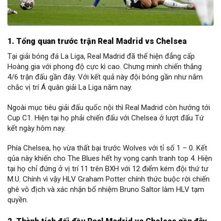
1. Tổng quan trước trận Real Madrid vs Chelsea
Tại giải bóng đá La Liga, Real Madrid đã thể hiện đẳng cấp
Hoàng gia với phong độ cực kì cao. Chưng minh chiến thắng
4/6 trận đấu gần đây. Với kết quả này đội bóng gần như nắm
chắc vị trí Á quân giải La Liga năm nay.
Ngoài mục tiêu giải đấu quốc nội thì Real Madrid còn hướng tới
Cup C1. Hiện tại họ phải chiến đấu với Chelsea ở lượt đấu Tứ
kết ngày hôm nay.
Phía Chelsea, họ vừa thất bại trước Wolves với tỉ số 1 – 0. Kết
qủa này khiến cho The Blues hết hy vọng cạnh tranh top 4. Hiện
tại họ chỉ đứng ở vị trí 11 trên BXH với 12 điểm kém đội thứ tư
M.U. Chính vì vậy HLV Graham Potter chính thức buộc rời chiến
ghê vô địch và xác nhận bổ nhiệm Bruno Saltor làm HLV tạm
quyền.