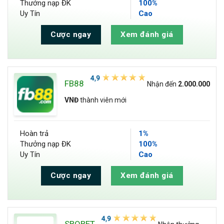
Thưởng nạp ĐK
100%
Uy Tín
Cao
Cược ngay
Xem đánh giá
FB88
Nhận đến
2.000.000
VNĐ
thành viên mới
Hoàn trả
1%
Thưởng nạp ĐK
100%
Uy Tín
Cao
Cược ngay
Xem đánh giá