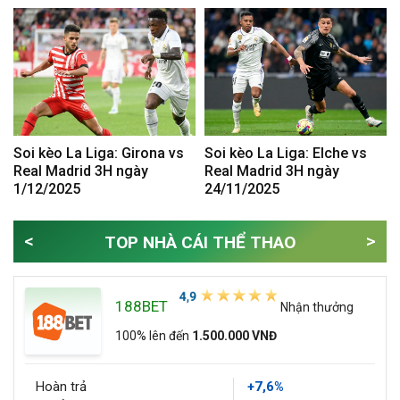
Soi kèo La Liga: Girona vs
Soi kèo La Liga: Elche vs
Real Madrid 3H ngày
Real Madrid 3H ngày
1/12/2025
24/11/2025
<
>
TOP NHÀ CÁI THỂ THAO
188BET
Nhận thưởng
100% lên đến
1.500.000 VNĐ
Hoàn trả
+7,6%