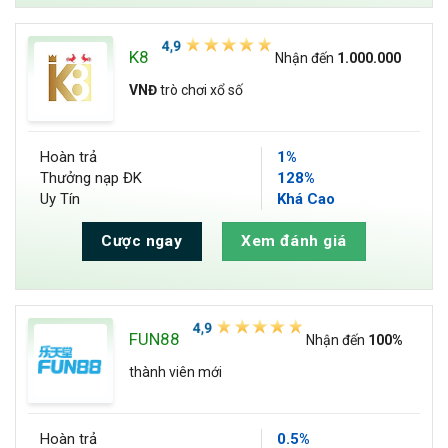
K8
Nhận đến
1.000.000
VNĐ
trò chơi xổ số
Hoàn trả
1%
Thưởng nạp ĐK
128%
Uy Tín
Khá Cao
Cược ngay
Xem đánh giá
FUN88
Nhận đến
100%
thành viên mới
Hoàn trả
0.5%