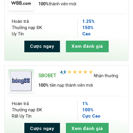
100%
thành viên mới
Hoàn trả
1.25%
Thưởng nạp ĐK
150%
Uy Tín
Cao
Cược ngay
Xem đánh giá
SBOBET
Nhận thưởng
100%
tiền nạp thành viên mới
Hoàn trả
1%
Thưởng nạp ĐK
100%
Rất Uy Tín
Cực Cao
Cược ngay
Xem đánh giá