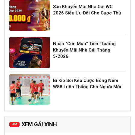
Săn Khuyến Mãi Nhà Cái WC
2026 Siêu Ưu Đãi Cho Cược Thủ
Nhận “Cơn Mưa” Tiền Thưởng
Khuyến Mãi Nhà Cái Tháng
5/2026
Bí Kíp Soi Kèo Cược Bóng Ném
W88 Luôn Thắng Cho Người Mới
XEM GÁI XINH
HOT