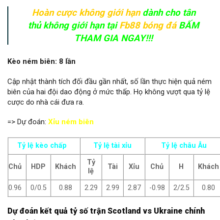
Hoàn cược không giới hạn
dành cho tân
thủ không giới hạn tại
Fb88 bóng đá
BẤM
THAM GIA NGAY!!!
Kèo ném biên: 8 lần
Cập nhật thành tích đối đầu gần nhất, số lần thực hiện quả ném
biên của hai đội dao động ở mức thấp. Họ không vượt qua tỷ lệ
cược do nhà cái đưa ra.
=> Dự đoán:
Xỉu ném biên
Tỷ lệ kèo chấp
Tỷ lệ tài xỉu
Tỷ lệ châu Âu
Tỷ
Chủ
HDP
Khách
Tài
Xỉu
Chủ
H
Khách
lệ
0.96
0/0.5
0.88
2.29
2.99
2.87
-0.98
2/2.5
0.80
Dự đoán kết quả tỷ số trận Scotland vs Ukraine chính