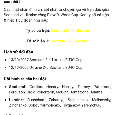
xác nhất
Cập nhật nhận định chi tiết nhất từ chuyên gia về trận đấu giữa
Scotland vs Ukraine vòng Playoff World Cup. Kèo tỷ số cả trận
& hiệp 1 dự đoán như sau:
Tỷ số cả trận:
Scotland 0-1 Ukraine
Tỷ số hiệp 1:
Scotland 0-0 Ukraine
Lịch sử đối đầu
13/10/2007 Scotland 3-1 Ukraine EURO Cup
12/10/2006 Ukraine 2-0 Scotland EURO Cup
Đội hình ra sân hai đội
Scotland:
Gordon, Hendry, Hanley, Tierney, Patterson,
Ferguson, Jack, Robertson, McGinn, Armstrong, Adams.
Ukraine:
Bushchan, Zabarnyi, Stepanenko, Malinovsky,
Zinchenko, Sobol, Yarmolenko, Tsygankov, Yaremchuk.