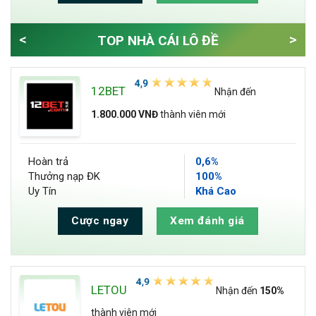
<
>
TOP NHÀ CÁI LÔ ĐỀ
12BET
Nhận đến
1.800.000 VNĐ
thành viên mới
Hoàn trả
0,6%
Thưởng nạp ĐK
100%
Uy Tín
Khá Cao
Cược ngay
Xem đánh giá
LETOU
Nhận đến
150%
thành viên mới