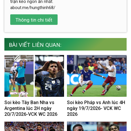
trận kèo ngon ăn nhất.
about.me/hungthinh68/
Thông tin chi tiết
BÀI VIẾT LIÊN QUAN:
Soi kèo Tây Ban Nha vs
Soi kèo Pháp vs Anh lúc 4H
Argentina lúc 2H ngày
ngày 19/7/2026- VCK WC
20/7/2026-VCK WC 2026
2026