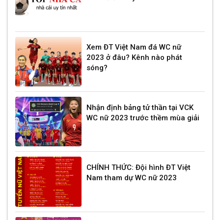
Xem ĐT Việt Nam đá WC nữ
2023 ở đâu? Kênh nào phát
sóng?
Nhận định bảng tử thần tại VCK
WC nữ 2023 trước thềm mùa giải
CHÍNH THỨC: Đội hình ĐT Việt
Nam tham dự WC nữ 2023