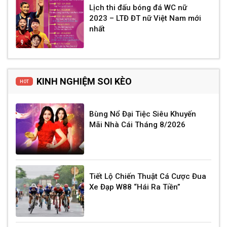
Lịch thi đấu bóng đá WC nữ
2023 – LTĐ ĐT nữ Việt Nam mới
nhất
KINH NGHIỆM SOI KÈO
HOT
Bùng Nổ Đại Tiệc Siêu Khuyến
Mãi Nhà Cái Tháng 8/2026
Tiết Lộ Chiến Thuật Cá Cược Đua
Xe Đạp W88 “Hái Ra Tiền”