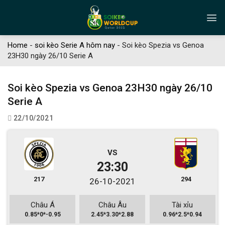
Skip
to
content
Home
-
soi kèo Serie A hôm nay
-
Soi kèo Spezia vs Genoa
23H30 ngày 26/10 Serie A
Soi kèo Spezia vs Genoa 23H30 ngày 26/10
Serie A
22/10/2021
VS
23:30
217
294
26-10-2021
Châu Á
Châu Âu
Tài xỉu
0.85*0*-0.95
2.45*3.30*2.88
0.96*2.5*0.94