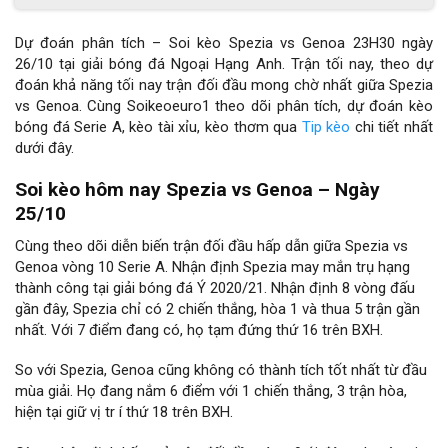
Dự đoán phân tích – Soi kèo Spezia vs Genoa 23H30 ngày
26/10 tại giải bóng đá Ngoại Hạng Anh. Trận tối nay, theo dự
đoán khả năng tối nay trận đối đầu mong chờ nhất giữa Spezia
vs Genoa. Cùng Soikeoeuro1 theo dõi phân tích, dự đoán kèo
bóng đá Serie A, kèo tài xỉu, kèo thơm qua
Tip kèo
chi tiết nhất
dưới đây.
Soi kèo hôm nay Spezia vs Genoa – Ngày
25/10
Cùng theo dõi diễn biến trận đối đầu hấp dẫn giữa Spezia vs
Genoa vòng 10 Serie A. Nhận định Spezia may mắn trụ hạng
thành công tại giải bóng đá Ý 2020/21. Nhận định 8 vòng đấu
gần đây, Spezia chỉ có 2 chiến thắng, hòa 1 và thua 5 trận gần
nhất. Với 7 điểm đang có, họ tạm đứng thứ 16 trên BXH.
So với Spezia, Genoa cũng không có thành tích tốt nhất từ đầu
mùa giải. Họ đang nắm 6 điểm với 1 chiến thắng, 3 trận hòa,
hiện tại giữ vị tr í thứ 18 trên BXH.