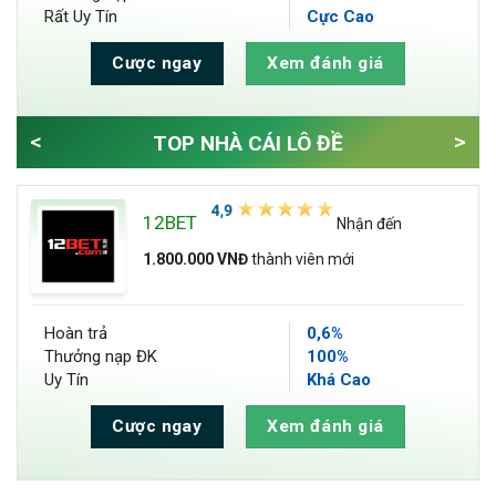
Rất Uy Tín
Cực Cao
Cược ngay
Xem đánh giá
<
>
TOP NHÀ CÁI LÔ ĐỀ
12BET
Nhận đến
1.800.000 VNĐ
thành viên mới
Hoàn trả
0,6%
Thưởng nạp ĐK
100%
Uy Tín
Khá Cao
Cược ngay
Xem đánh giá