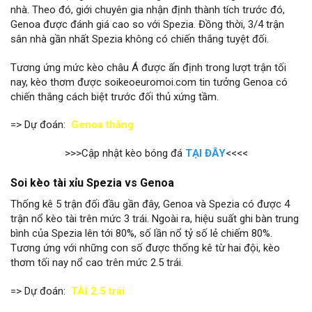
nhà. Theo đó, giới chuyên gia nhận định thành tích trước đó,
Genoa được đánh giá cao so với Spezia. Đồng thời, 3/4 trận
sân nhà gần nhất Spezia không có chiến thắng tuyệt đối.
Tương ứng mức kèo châu Á được ấn định trong lượt trận tối
nay, kèo thơm được soikeoeuromoi.com tin tưởng Genoa có
chiến thắng cách biệt trước đối thủ xứng tầm.
=> Dự đoán:
Genoa thắng
>>>Cập nhật kèo bóng đá
TẠI ĐÂY
<<<<
Soi kèo tài xỉu Spezia vs Genoa
Thống kê 5 trận đối đầu gần đây, Genoa và Spezia có được 4
trận nổ kèo tài trên mức 3 trái. Ngoài ra, hiệu suất ghi bàn trung
bình của Spezia lên tới 80%, số lần nổ tỷ số lẻ chiếm 80%.
Tương ứng với những con số được thống kê từ hai đội, kèo
thơm tối nay nổ cao trên mức 2.5 trái.
=> Dự đoán:
TÀI 2.5 trái