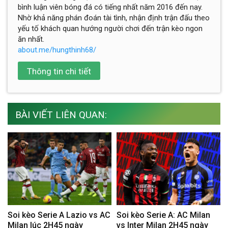
bình luận viên bóng đá có tiếng nhất năm 2016 đến nay.
Nhờ khả năng phán đoán tài tình, nhận định trận đấu theo
yếu tố khách quan hướng người chơi đến trận kèo ngon
ăn nhất.
about.me/hungthinh68/
Thông tin chi tiết
BÀI VIẾT LIÊN QUAN:
Soi kèo Serie A Lazio vs AC
Soi kèo Serie A: AC Milan
Milan lúc 2H45 ngày
vs Inter Milan 2H45 ngày