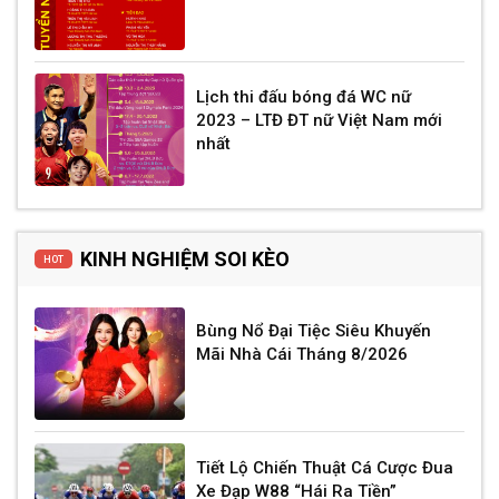
Lịch thi đấu bóng đá WC nữ
2023 – LTĐ ĐT nữ Việt Nam mới
nhất
KINH NGHIỆM SOI KÈO
HOT
Bùng Nổ Đại Tiệc Siêu Khuyến
Mãi Nhà Cái Tháng 8/2026
Tiết Lộ Chiến Thuật Cá Cược Đua
Xe Đạp W88 “Hái Ra Tiền”