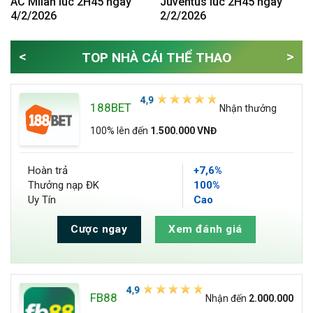
AC Milan lúc 2H45 ngày
Juventus lúc 2H45 ngày
4/2/2026
2/2/2026
<
>
TOP NHÀ CÁI THỂ THAO
188BET
Nhận thưởng
100% lên đến
1.500.000 VNĐ
Hoàn trả
+7,6%
Thưởng nạp ĐK
100%
Uy Tín
Cao
Cược ngay
Xem đánh giá
FB88
Nhận đến
2.000.000