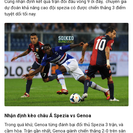
Cùng nhận định kết quả trận đối đầu vòng 9 ới đây, chuyên gia
dự đoán khả năng cao đội spezia có được chiến thắng 3 điểm
tuyệt dối tối nay.
Nhận định kèo châu Á Spezia vs Genoa
Trong quá khứ, Genoa từng đánh bại đối thủ Spezia 3 trận, và
cầm hòa. Trận gần nhất, Genoa giành chiến thắng 2-0 trên sân