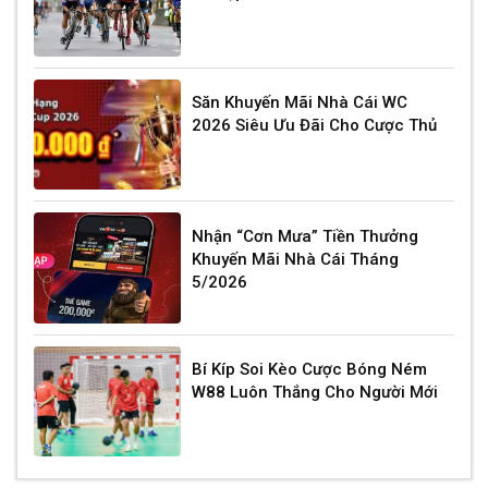
Săn Khuyến Mãi Nhà Cái WC
2026 Siêu Ưu Đãi Cho Cược Thủ
Nhận “Cơn Mưa” Tiền Thưởng
Khuyến Mãi Nhà Cái Tháng
5/2026
Bí Kíp Soi Kèo Cược Bóng Ném
W88 Luôn Thắng Cho Người Mới