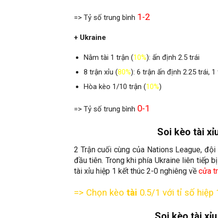
1-2
=> Tỷ số trung bình
+ Ukraine
Nằm tài 1 trận (
10%
): ấn định 2.5 trái
8 trận xỉu (
80%
): 6 trận ấn định 2.25 trái, 1
Hòa kèo 1/10 trận (
10%
)
0-1
=> Tỷ số trung bình
Soi kèo tài xỉ
2 Trận cuối cùng của Nations League, đội 
đầu tiên. Trong khi phía Ukraine liên tiếp
tài xỉu hiệp 1 kết thúc 2-0 nghiêng về
cửa tr
=> Chọn kèo
tài
0.5/1 với tỉ số hiệp 
Soi kèo tài xỉ