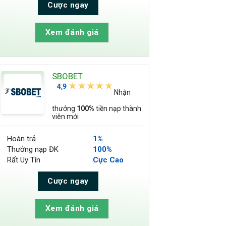
Cược ngay
Xem đánh giá
SBOBET
Nhận
thưởng
100%
tiền nạp thành
viên mới
Hoàn trả
1%
Thưởng nạp ĐK
100%
Rất Uy Tín
Cực Cao
Cược ngay
Xem đánh giá