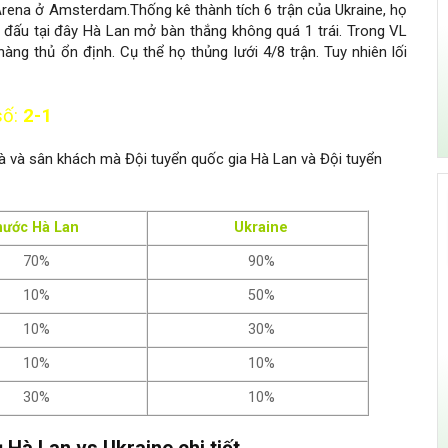
 Arena ở Amsterdam.
Thống kê thành tích 6 trận của Ukraine, họ
ận đấu tại đây Hà Lan mở bàn thắng không quá 1 trái. Trong VL
àng thủ ổn định. Cụ thể họ thủng lưới 4/8 trận. Tuy nhiên lối
số:
2-1
à và sân khách mà Đội tuyển quốc gia Hà Lan và Đội tuyển
nước Hà Lan
Ukraine
70%
90%
10%
50%
10%
30%
10%
10%
30%
10%