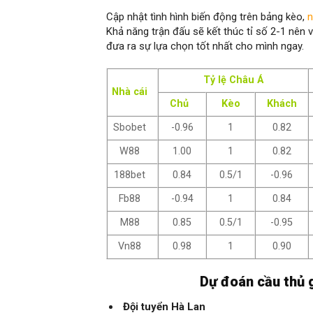
Cập nhật tình hình biến động trên bảng kèo,
n
Khả năng trận đấu sẽ kết thúc tỉ số 2-1 nên 
đưa ra sự lựa chọn tốt nhất cho mình ngay.
Tỷ lệ Châu Á
Nhà cái
Chủ
Kèo
Khách
Sbobet
-0.96
1
0.82
W88
1.00
1
0.82
188bet
0.84
0.5/1
-0.96
Fb88
-0.94
1
0.84
M88
0.85
0.5/1
-0.95
Vn88
0.98
1
0.90
Dự đoán cầu thủ g
Đội tuyển Hà Lan