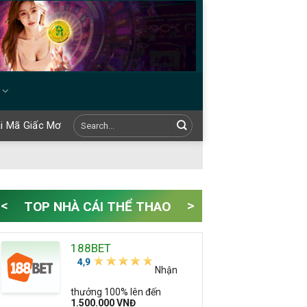
ải Mã Giấc Mơ
<
>
TOP NHÀ CÁI THỂ THAO
188BET
Nhận
thưởng 100% lên đến
1.500.000 VNĐ