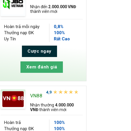
Nhận đến
2.000.000 VNĐ
thành viên mới
Hoàn trả
mỗi ngày
0,8%
Thưởng nạp ĐK
100%
Uy Tín
Rất Cao
Cược ngay
Xem đánh giá
VN88
Nhận thưởng
4.000.000
VNĐ
thành viên mới
Hoàn trả
100%
Thưởng nạp ĐK
100%