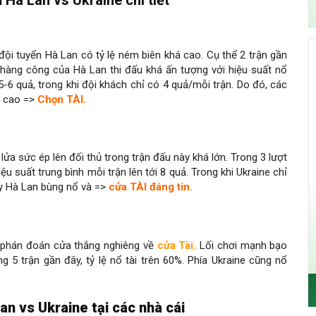
ụ Hà Lan vs Ukraine chi tiết
ội tuyển Hà Lan có tỷ lệ ném biên khá cao. Cụ thể 2 trận gần
, hàng công của Hà Lan thi đấu khá ấn tượng với hiệu suất nổ
5-6 quả, trong khi đội khách chỉ có 4 quả/mỗi trận. Do đó, các
I cao =>
Chọn TÀI.
lửa sức ép lên đối thủ trong trận đấu này khá lớn. Trong 3 lượt
 suất trung bình mỗi trận lên tới 8 quả. Trong khi Ukraine chỉ
ày Hà Lan bùng nổ và =>
cửa TÀI đáng tin.
ể phán đoán cửa thắng nghiêng về
cửa Tài.
Lối chơi mạnh bạo
 5 trận gần đây, tỷ lệ nổ tài trên 60%. Phía Ukraine cũng nổ
Lan vs Ukraine tại các nhà cái