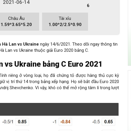
2021-06-14
6
Châu Âu
Tài xỉu
1.59*3.65*5.20
1.00*2/2.5*0.90
ận Hà Lan vs Ukraine
ngày 14/6/2021.
Theo dõi ngay thông tin
 Hà Lan vs Ukraine thuộc giải Euro 2020 bảng C.
an vs Ukraine
bảng C Euro 2021
Tính riêng ở vòng loại, họ đã chứng tỏ được hàng thủ cực kỳ
iữ vị trí thứ 14 trong bảng xếp hạng. Họ sẽ bắt đầu Euro 2020
drij Shevchenko. Vì vậy, khó có thể mở rộng tâm lí trong lượt