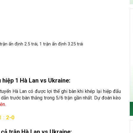
 trận ấn định 2.5 trái, 1 trận ấn định 3.25 trái
u hiệp 1 Hà Lan vs Ukraine:
tuyển Hà Lan có được lợi thế ghi bàn khi khép lại hiệp đấu
 bị dẫn trước bàn thắng trong 5/6 trận gần nhất. Dự đoán kèo
ên.
1 :
2-0
u cả trận Hà Lan vs Ukraine: