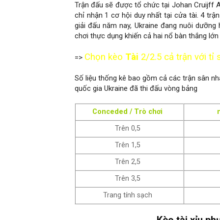
Trận đấu sẽ được tổ chức tại Johan Cruijff
chỉ nhận 1 cơ hội duy nhất tại cửa tài. 4 tr
giải đấu năm nay, Ukraine đang nuôi dưỡng h
chơi thực dụng khiến cả hai nổ bàn thắng lớn
Chọn kèo
Tài
2/2.5 cả trận với tỉ 
=>
Số liệu thống kê bao gồm cả các trận sân nh
quốc gia Ukraine đã thi đấu vòng bảng
Conceded / Trò chơi
Trên 0,5
Trên 1,5
Trên 2,5
Trên 3,5
Trang tính sạch