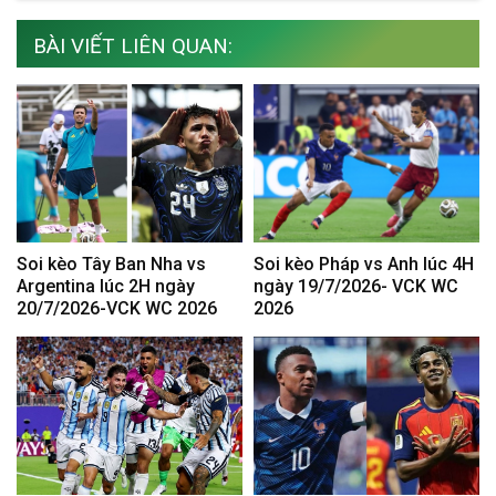
BÀI VIẾT LIÊN QUAN:
Soi kèo Tây Ban Nha vs
Soi kèo Pháp vs Anh lúc 4H
Argentina lúc 2H ngày
ngày 19/7/2026- VCK WC
20/7/2026-VCK WC 2026
2026