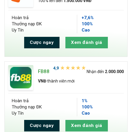
100% lên đến
1.500.000 VNĐ
Hoàn trả
+7,6%
Thưởng nạp ĐK
100%
Uy Tín
Cao
Cược ngay
Xem đánh giá
FB88
Nhận đến
2.000.000
VNĐ
thành viên mới
Hoàn trả
1%
Thưởng nạp ĐK
100%
Uy Tín
Cao
Cược ngay
Xem đánh giá