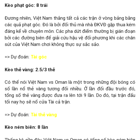
Kèo phạt góc: 8 trái
Đương nhiên, Việt Nam thắng tất cả các trận ở vòng bảng bằng
các quả phạt góc. Đó là bởi đối thủ mà nhà ĐKVĐ gặp thua kém
đáng kể về chuyên môn. Các pha dứt điểm thường bị gián đoạn
bởi các đường biên để giải cứu hậu vệ đối phương khi các chân
sút của Việt Nam chơi không thực sự sắc sảo.
=> Dự đoán:
Tài góc
Kèo thẻ vàng: 2.5/3 thẻ
Có thể nói Việt Nam vs Oman là một trong những đội bóng có
số lần nổ thẻ vàng tương đối nhiều. Ở lần đối đầu trước đó,
tổng số thẻ vàng được đưa ra lên tới 9 lần. Do đó, tại trận đấu
tối nay họ sẽ nổ cửa Tài cả trận.
=> Dự đoán:
Tài thẻ vàng
Kèo ném biên: 8 lần
Thống kê gần đây, Việt Nam vs Oman có tổng số kèo ném biên