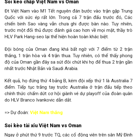
Soi kèo chấp Việt Nam vs Oman
Đt Việt Nam vào M1 Tết nguyên đán bước vào trận gặp Trung
Quốc với sức ép rất lớn. Trong cả 7 trận đấu trước đó, Các
chiến binh Sao vàng vẫn chưa ghi được bàn nào. Tuy nhiên,
trước một đối thủ được đánh giá cao hơn về mọi mặt, thầy trò
HLV Park Hang-seo lại thể hiện hoàn toàn khác biệt.
Đội bóng của Oman đang khá bất ngờ với 7 điểm từ 2 trận
thắng, 1 trận hòa và 4 trận thua. Tuy nhiên, có thể thấy phong
độ của Oman gần đây sa sút đôi chút khi họ để thua 2 trận gần
nhất trước Nhật Bản và Saudi Arabia.
Kết quả, họ đứng thứ 4 bảng B, kém đội xếp thứ 1 là Australia 7
điểm. Tiếp tục trắng tay trước Australia ở trận đấu tiếp theo
chính thức chấm dứt cơ hội giành vé dự playoff của đoàn quân
do HLV Branco Ivankovic dẫn dắt.
=> Dự đoán:
Việt Nam thắng
Soi kèo tài xỉu Việt Nam vs Oman
Ngay ở phút thứ 9 trước TQ, các cổ động viên trên sân Mỹ Đình