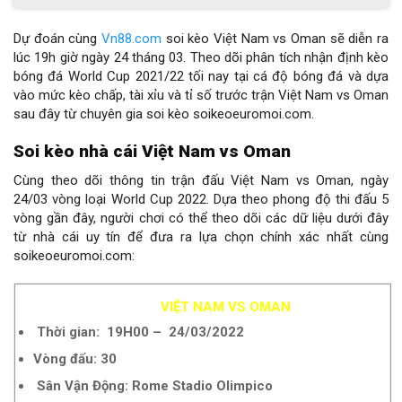
Dự đoán cùng
Vn88.com
soi kèo Việt Nam vs Oman sẽ diễn ra
lúc 19h giờ ngày 24 tháng 03. Theo dõi phân tích nhận định kèo
bóng đá World Cup 2021/22 tối nay tại
cá độ bóng đá và
dựa
vào mức kèo chấp, tài xỉu và tỉ số trước trận Việt Nam vs Oman
sau đây từ chuyên gia soi kèo soikeoeuromoi.com.
Soi kèo nhà cái Việt Nam vs Oman
Cùng theo dõi thông tin trận đấu Việt Nam vs Oman, ngày
24/03 vòng loại World Cup 2022. Dựa theo phong độ thi đấu 5
vòng gần đây, người chơi có thể theo dõi các dữ liệu dưới đây
từ nhà cái uy tín để đưa ra lựa chọn chính xác nhất cùng
soikeoeuromoi.com:
VIỆT NAM VS OMAN
Thời gian: 19H00 – 24/03/2022
Vòng đấu: 30
Sân Vận Động: Rome Stadio Olimpico