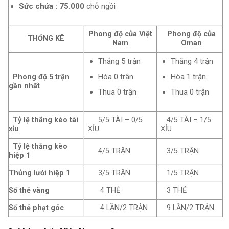
Sức chứa : 75.000
chỗ ngồi
Phong độ của Việt
Phong độ của
THỐNG KÊ
Nam
Oman
Thắng 5 trận
Thắng 4 trận
Hòa 0 trận
Hòa 1 trận
Phong độ 5 trận
gần nhất
Thua 0 trận
Thua 0 trận
Tỷ lệ thắng kèo tài
5/5 TÀI – 0/5
4/5 TÀI – 1/5
xỉu
XỈU
XỈU
Tỷ lệ thắng kèo
4/5 TRẬN
3/5 TRẬN
hiệp 1
Thủng lưới hiệp 1
3/5 TRẬN
1/5 TRẬN
Số thẻ vàng
4 THẺ
3 THẺ
Số thẻ phạt góc
4 LẦN/2 TRẬN
9 LẦN/2 TRẬN