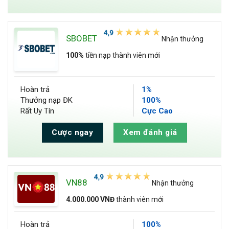
SBOBET
Nhận thưởng
100%
tiền nạp thành viên mới
Hoàn trả
1%
Thưởng nạp ĐK
100%
Rất Uy Tín
Cực Cao
Cược ngay
Xem đánh giá
VN88
Nhận thưởng
4.000.000 VNĐ
thành viên mới
Hoàn trả
100%