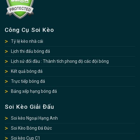
Công Cụ Soi Kèo
Tỷ lệ kèo nhà cái
Lịch thi đấu bóng đá
Lịch sử đối đầu : Thành tích phong độ các đội bóng
Kết quả bóng đá
Trực tiếp bóng đá
Bảng xếp hạng bóng đá
Soi Kèo Giải Đấu
Soi kèo Ngoại Hạng Anh
Soi Kèo Bóng Đá Đức
Soi kèo Cup C1