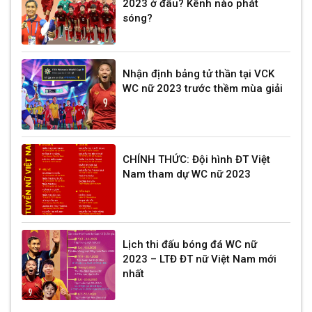
2023 ở đâu? Kênh nào phát
sóng?
Nhận định bảng tử thần tại VCK
WC nữ 2023 trước thềm mùa giải
CHÍNH THỨC: Đội hình ĐT Việt
Nam tham dự WC nữ 2023
Lịch thi đấu bóng đá WC nữ
2023 – LTĐ ĐT nữ Việt Nam mới
nhất