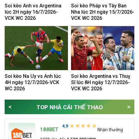
Soi kèo Anh vs Argentina
Soi kèo Pháp vs Tây Ban
lúc 2H ngày 16/7/2026-
Nha lúc 2H ngày 15/7/2026-
VCK WC 2026
VCK WC 2026
Soi kèo Na Uy vs Anh lúc
Soi kèo Argentina vs Thuỵ
4H ngày 12/7/2026-VCK
Sĩ lúc 8H ngày 12/7/2026-
WC 2026
VCK WC 2026
<
>
TOP NHÀ CÁI THỂ THAO
188BET
Nhận thưởng