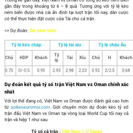
gần đây trong khoảng từ 6 – 8 quả. Tương ứng với tỷ lệ kèo
ném biến được nhà cái ấn định tại lượt trận tối nay, dân cược
có thể thực hiện đặt cược cửa Tài cho cả trận.
=> Dự đoán:
Tài ném biên
Tỷ lệ kèo chấp
Tỷ lệ tài xỉu
Tỷ lệ châu Âu
Tỷ
Chủ
HDP
Khách
Tài
Xỉu
Chủ
H
Khách
lệ
0.75
0/-0.5
0.95
2.93
2.98
2.23
0.92
2/2.5
0.68
Dự đoán kết quả tỷ số trận Việt Nam vs Oman chính xác
nhất
Với lợi thế đang có, Việt Nam vs Oman được đánh giá cao hơn
từ
soikeoeuromoi.com
. Giới chuyên môn dự đoán kèo tỷ số
trận đấu Việt Nam vs Oman tại vòng loại World Cup tối nay cả
trận và hiệp 1 như sau:
Tỷ số cả trận :
Việt Nam 1-2 Oman