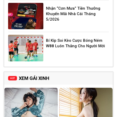
Nhận “Cơn Mưa” Tiền Thưởng
Khuyến Mãi Nhà Cái Tháng
5/2026
Bí Kíp Soi Kèo Cược Bóng Ném
W88 Luôn Thắng Cho Người Mới
XEM GÁI XINH
HOT