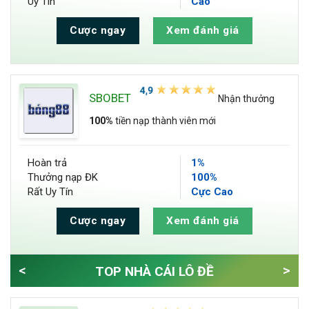
Uy Tín
Cao
Cược ngay
Xem đánh giá
SBOBET
Nhận thưởng
100%
tiền nạp thành viên mới
Hoàn trả
1%
Thưởng nạp ĐK
100%
Rất Uy Tín
Cực Cao
Cược ngay
Xem đánh giá
<
>
TOP NHÀ CÁI LÔ ĐỀ