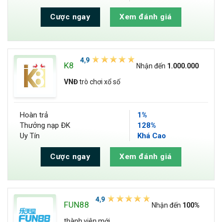
Cược ngay
Xem đánh giá
K8
Nhận đến
1.000.000
VNĐ
trò chơi xổ số
Hoàn trả
1%
Thưởng nạp ĐK
128%
Uy Tín
Khá Cao
Cược ngay
Xem đánh giá
FUN88
Nhận đến
100%
thành viên mới