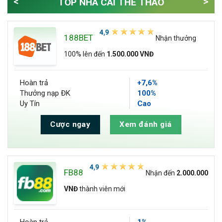
<
>
TOP NHÀ CÁI THỂ THAO
188BET
Nhận thưởng
100% lên đến
1.500.000 VNĐ
Hoàn trả
+7,6%
Thưởng nạp ĐK
100%
Uy Tín
Cao
Cược ngay
Xem đánh giá
FB88
Nhận đến
2.000.000
VNĐ
thành viên mới