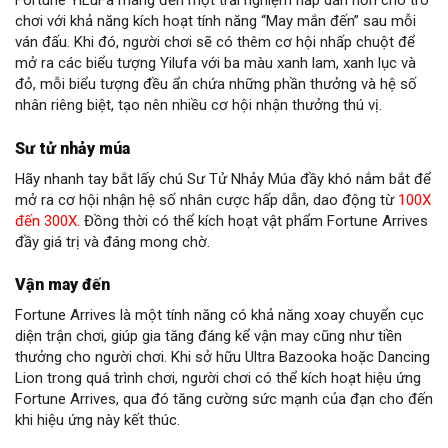
Fortune YiLuFa mang đến một trải nghiệm hấp dẫn hơn cho trò
chơi với khả năng kích hoạt tính năng “May mắn đến” sau mỗi
ván đấu. Khi đó, người chơi sẽ có thêm cơ hội nhấp chuột để
mở ra các biểu tượng Yilufa với ba màu xanh lam, xanh lục và
đỏ, mỗi biểu tượng đều ẩn chứa những phần thưởng và hệ số
nhân riêng biệt, tạo nên nhiều cơ hội nhận thưởng thú vị.
Sư tử nhảy múa
Hãy nhanh tay bắt lấy chú Sư Tử Nhảy Múa đầy khó nắm bắt để
mở ra cơ hội nhận hệ số nhân cược hấp dẫn, dao động từ
100X
đến 300X.
Đồng thời có thể kích hoạt vật phẩm Fortune Arrives
đầy giá trị và đáng mong chờ.
Vận may đến
Fortune Arrives là một tính năng có khả năng xoay chuyển cục
diện trận chơi, giúp gia tăng đáng kể vận may cũng như tiền
thưởng cho người chơi. Khi sở hữu Ultra Bazooka hoặc Dancing
Lion trong quá trình chơi, người chơi có thể kích hoạt hiệu ứng
Fortune Arrives, qua đó tăng cường sức mạnh của đạn cho đến
khi hiệu ứng này kết thúc.