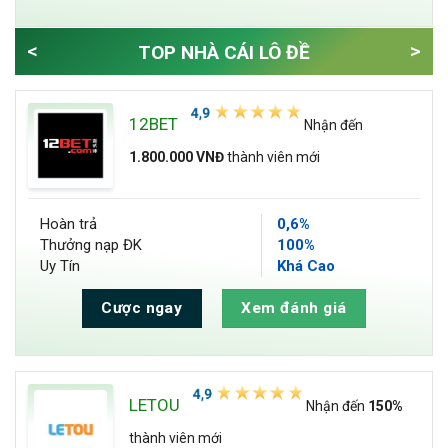
<
>
TOP NHÀ CÁI LÔ ĐỀ
12BET
Nhận đến
1.800.000 VNĐ
thành viên mới
Hoàn trả
0,6%
Thưởng nạp ĐK
100%
Uy Tín
Khá Cao
Cược ngay
Xem đánh giá
LETOU
Nhận đến
150%
thành viên mới