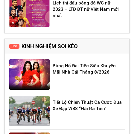
Lịch thi đấu bóng đá WC nữ
2023 – LTĐ ĐT nữ Việt Nam mới
nhất
KINH NGHIỆM SOI KÈO
HOT
Bùng Nổ Đại Tiệc Siêu Khuyến
Mãi Nhà Cái Tháng 8/2026
Tiết Lộ Chiến Thuật Cá Cược Đua
Xe Đạp W88 “Hái Ra Tiền”