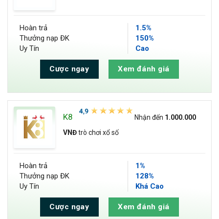
Hoàn trả
1.5%
Thưởng nạp ĐK
150%
Uy Tín
Cao
Cược ngay
Xem đánh giá
K8
Nhận đến
1.000.000
VNĐ
trò chơi xổ số
Hoàn trả
1%
Thưởng nạp ĐK
128%
Uy Tín
Khá Cao
Cược ngay
Xem đánh giá