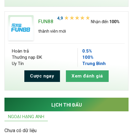
FUN88
Nhận đến
100%
thành viên mới
Hoàn trả
0.5%
Thưởng nạp ĐK
100%
Uy Tín
Trung Bình
Cược ngay
Xem đánh giá
LỊCH THI ĐẤU
NGOẠI HẠNG ANH
Chưa có dữ liệu