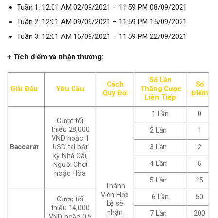
Tuần 1: 12:01 AM 02/09/2021 – 11:59 PM 08/09/2021
Tuần 2: 12:01 AM 09/09/2021 – 11:59 PM 15/09/2021
Tuần 3: 12:01 AM 16/09/2021 – 11:59 PM 22/09/2021
+ Tích điểm và nhận thưởng:
Số Lần
Cách
Số
Giải Đấu
Yêu Cầu
Thắng Cược
Quy Đổi
Điểm
Liên Tiếp
1 Lần
0
Cược tối
thiểu 28,000
2 Lần
1
VND hoặc 1
Baccarat
USD tại bất
3 Lần
2
kỳ Nhà Cái,
4 Lần
5
Người Chơi
hoặc Hòa
5 Lần
15
Thành
Viên Hợp
6 Lần
50
Cược tối
Lệ sẽ
thiểu 14,000
nhận
7 Lần
200
VND hoặc 0.5