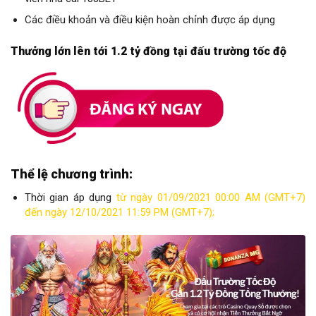
Các điều khoản và điều kiện hoàn chỉnh được áp dụng
Thưởng lớn lên tới 1.2 tỷ đồng tại đấu trường tốc độ
Thể lệ chương trình:
Thời gian áp dụng
từ ngày 01/09/2021 00:00 AM (GMT+7)
đến ngày 12/10/2021 11:59 PM (GMT+7);