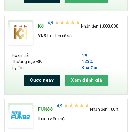
K8
Nhận đến
1.000.000
VNĐ
trò chơi xổ số
Hoàn trả
1%
Thưởng nạp ĐK
128%
Uy Tín
Khá Cao
Cược ngay
Xem đánh giá
FUN88
Nhận đến
100%
thành viên mới