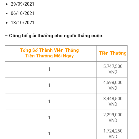
29/09/2021
06/10/2021
13/10/2021
– Công bố giải thưởng cho người thắng cuộc:
Tổng Số Thành Viên Thắng
Tiền Thưởng
Tiền Thưởng Mỗi Ngày
5,747,500
1
VND
4,598,000
1
VND
3,448,500
1
VND
2,299,000
1
VND
1,724,250
1
VND