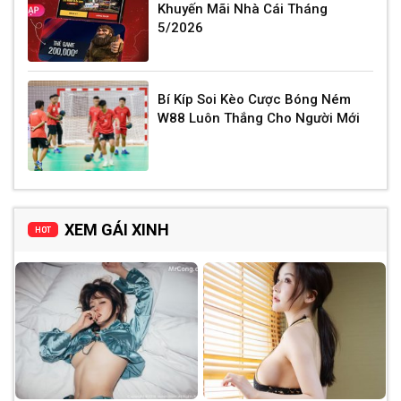
Khuyến Mãi Nhà Cái Tháng
5/2026
Bí Kíp Soi Kèo Cược Bóng Ném
W88 Luôn Thắng Cho Người Mới
XEM GÁI XINH
HOT