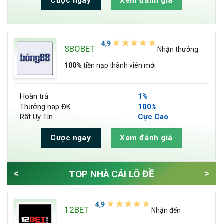
Cược ngay
Xem đánh giá
SBOBET
Nhận thưởng
100%
tiền nạp thành viên mới
Hoàn trả
1%
Thưởng nạp ĐK
100%
Rất Uy Tín
Cực Cao
Cược ngay
Xem đánh giá
<
>
TOP NHÀ CÁI LÔ ĐỀ
12BET
Nhận đến