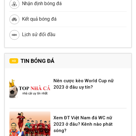
Nhận định bóng đá
Kết quả bóng đá
Lịch sử đối đầu
TIN BÓNG ĐÁ
HD
Nên cược kèo World Cup nữ
2023 ở đâu uy tín?
Xem ĐT Việt Nam đá WC nữ
2023 ở đâu? Kênh nào phát
sóng?