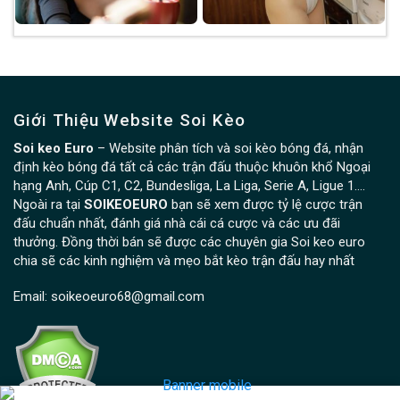
Giới Thiệu Website Soi Kèo
Soi keo Euro
– Website phân tích và soi kèo bóng đá, nhận
định kèo bóng đá tất cả các trận đấu thuộc khuôn khổ Ngoại
hạng Anh, Cúp C1, C2, Bundesliga, La Liga, Serie A, Ligue 1….
Ngoài ra tại
SOIKEOEURO
bạn sẽ xem được tỷ lệ cược trận
đấu chuẩn nhất, đánh giá nhà cái cá cược và các ưu đãi
thưởng. Đồng thời bán sẽ được các chuyên gia Soi keo euro
chia sẽ các kinh nghiệm và mẹo bắt kèo trận đấu hay nhất
Email:
soikeoeuro68@gmail.com