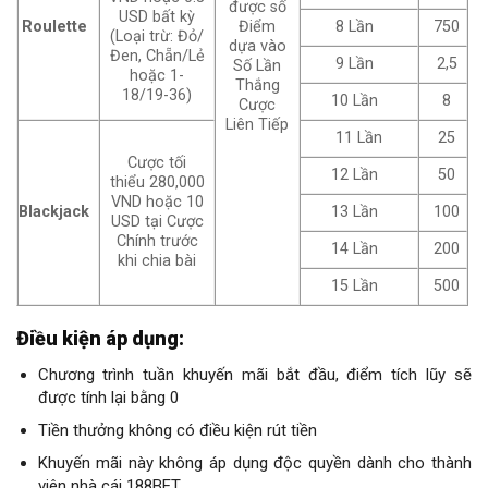
được số
USD bất kỳ
Roulette
Điểm
8 Lần
750
(Loại trừ: Đỏ/
dựa vào
Đen, Chẵn/Lẻ
9 Lần
2,5
Số Lần
hoặc 1-
Thắng
18/19-36)
10 Lần
8
Cược
Liên Tiếp
11 Lần
25
Cược tối
12 Lần
50
thiểu 280,000
VND hoặc 10
Blackjack
13 Lần
100
USD tại Cược
Chính trước
14 Lần
200
khi chia bài
15 Lần
500
Điều kiện áp dụng:
Chương trình tuần khuyến mãi bắt đầu, điểm tích lũy sẽ
được tính lại bằng 0
Tiền thưởng không có điều kiện rút tiền
Khuyến mãi này không áp dụng độc quyền dành cho thành
viên nhà cái 188BET