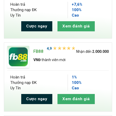
Hoàn trả
+7,6%
Thưởng nạp ĐK
100%
Uy Tín
Cao
Cược ngay
Xem đánh giá
FB88
Nhận đến
2.000.000
VNĐ
thành viên mới
Hoàn trả
1%
Thưởng nạp ĐK
100%
Uy Tín
Cao
Cược ngay
Xem đánh giá