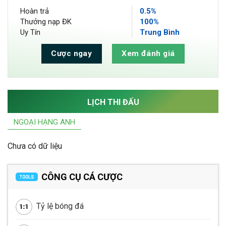
Hoàn trả
0.5%
Thưởng nạp ĐK
100%
Uy Tín
Trung Bình
Cược ngay
Xem đánh giá
LỊCH THI ĐẤU
NGOẠI HẠNG ANH
Chưa có dữ liệu
CÔNG CỤ CÁ CƯỢC
TOOLS
Tỷ lệ bóng đá