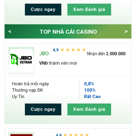
Cược ngay
Xem đánh giá
<
>
TOP NHÀ CÁI CASINO
JBO
Nhận đến
2.000.000
VNĐ
thành viên mới
Hoàn trả
mỗi ngày
0,8%
Thưởng nạp ĐK
100%
Uy Tín
Rất Cao
Cược ngay
Xem đánh giá