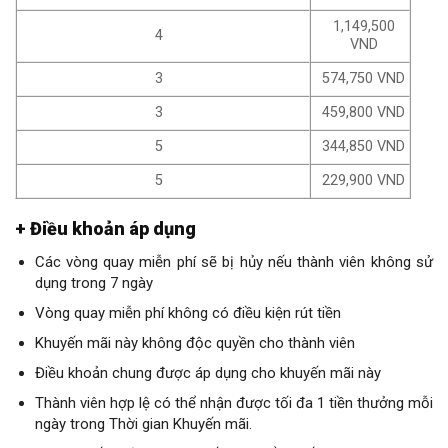
1,149,500
4
VND
3
574,750 VND
3
459,800 VND
5
344,850 VND
5
229,900 VND
+ Điều khoản áp dụng
Các vòng quay miễn phí sẽ bị hủy nếu thành viên không sử
dụng trong 7 ngày
Vòng quay miễn phí không có điều kiện rút tiền
Khuyến mãi này không độc quyền cho thành viên
Điều khoản chung được áp dụng cho khuyến mãi này
Thành viên hợp lệ có thể nhận được tối đa 1 tiền thưởng mỗi
ngày trong Thời gian Khuyến mãi.