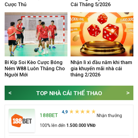
Cược Thủ
Cái Tháng 5/2026
Bí Kíp Soi Kèo Cược Bóng
Nhận lì xì đầu năm khi tham
Ném W88 Luôn Thắng Cho
gia khuyến mãi nhà cái
Người Mới
tháng 2/2026
<
>
TOP NHÀ CÁI THỂ THAO
188BET
Nhận thưởng
100% lên đến
1.500.000 VNĐ