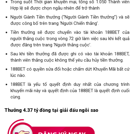
Trong suốt Thời gian khuyến mại, tổng số 1.050 Thành viên
Hợp lệ sẽ được chọn ngẫu nhiên để trở thành
Người Giành Tiền thưởng (“Người Giành Tiền thưởng”) và sẽ
được công bố trên trang ‘Người Chiến thắng’.
Tiền thưởng sẽ được chuyển vào tài khoản 188BET của
người thắng cuộc trong vòng 72 giờ làm việc sau khi kết quả
được đăng trên trang ‘Người thắng cuộc’.
Sau khi tiền thưởng đã được ghi có vào tài khoản 188BET,
thành viên thắng cuộc không thể yêu cầu hủy tiền thưởng.
188BET có quyền sửa đổi hoặc chấm dứt Khuyến Mãi bất cứ
lúc nào.
188BET là yếu tố quyết định duy nhất của chương trình
khuyến mãi này và quyết định của 188BET là quyết định cuối
cùng.
Thưởng 4.37 tỷ đồng tại giải đấu ngôi sao