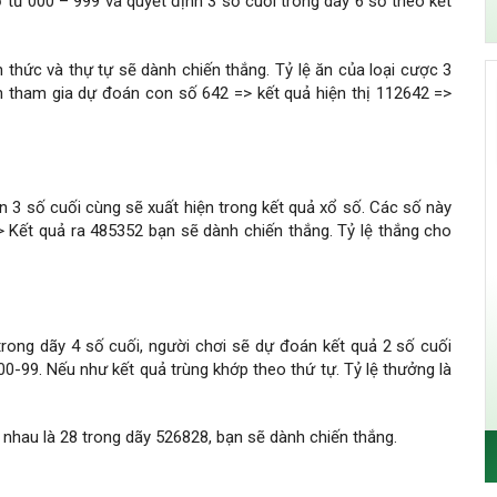
 từ 000 – 999 và quyết định 3 số cuối trong dãy 6 số theo kết
 thức và thự tự sẽ dành chiến thắng. Tỷ lệ ăn của loại cược 3
iên tham gia dự đoán con số 642 => kết quả hiện thị 112642 =>
n 3 số cuối cùng sẽ xuất hiện trong kết quả xổ số. Các số này
> Kết quả ra 485352 bạn sẽ dành chiến thắng. Tỷ lệ thắng cho
trong dãy 4 số cuối, người chơi sẽ dự đoán kết quả 2 số cuối
0-99. Nếu như kết quả trùng khớp theo thứ tự. Tỷ lệ thưởng là
 nhau là 28 trong dãy 526828, bạn sẽ dành chiến thắng.