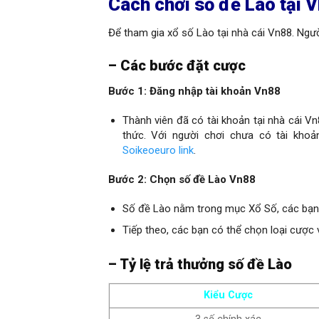
Cách chơi số đề Lào tại 
Để tham gia xổ số Lào tại nhà cái Vn88. Ngườ
– Các bước đặt cược
Bước 1: Đăng nhập tài khoản Vn88
Thành viên đã có tài khoản tại nhà cái V
thức. Với người chơi chưa có tài kho
Soikeoeuro link
.
Bước 2: Chọn số đề Lào Vn88
Số đề Lào nằm trong mục Xổ Số, các bạn 
Tiếp theo, các bạn có thể chọn loại cượ
– Tỷ lệ trả thưởng số đề Lào
Kiểu Cược