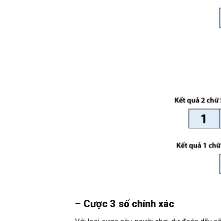
– Cược 3 số chính xác