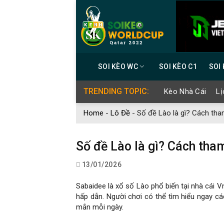
Skip
to
content
SOI KÈO WC
SOI KÈO C1
SOI 
TRENDING TOPIC:
Kèo Nhà Cái
Lị
Home
-
Lô Đề
-
Số đề Lào là gì? Cách tha
Số đề Lào là gì? Cách tha
13/01/2026
Sabaidee là xổ số Lào phổ biến tại nhà cái 
hấp dẫn. Người chơi có thể tìm hiểu ngay c
mắn mỗi ngày.