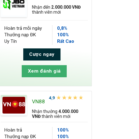
Nhận đến
2.000.000 VNĐ
thành viên mới
Hoàn trả
mỗi ngày
0,8%
Thưởng nạp ĐK
100%
Uy Tín
Rất Cao
Cược ngay
Xem đánh giá
VN88
Nhận thưởng
4.000.000
VNĐ
thành viên mới
Hoàn trả
100%
Thưởng nạp ĐK
100%