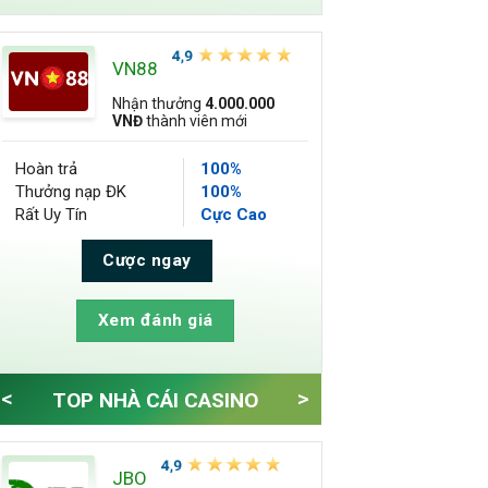
VN88
Nhận thưởng
4.000.000
VNĐ
thành viên mới
Hoàn trả
100%
Thưởng nạp ĐK
100%
Rất Uy Tín
Cực Cao
Cược ngay
Xem đánh giá
<
>
TOP NHÀ CÁI CASINO
JBO