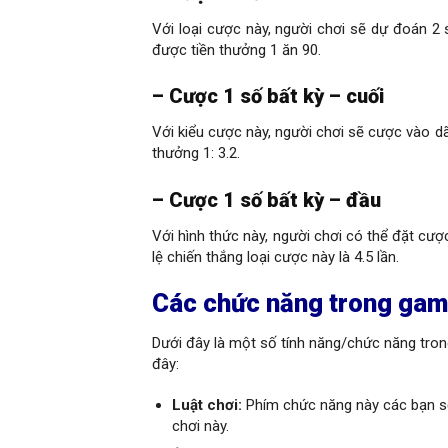
Với loại cược này, người chơi sẽ dự đoán 2
được tiền thưởng 1 ăn 90.
– Cược 1 số bất kỳ – cuối
Với kiểu cược này, người chơi sẽ cược vào 
thưởng 1: 3.2.
– Cược 1 số bất kỳ – đầu
Với hình thức này, người chơi có thể đặt cượ
lệ chiến thắng loại cược này là 4.5 lần.
Các chức năng trong gam
Dưới đây là một số tính năng/chức năng trong 
đây:
Luật chơi:
Phím chức năng này các bạn sẽ 
chơi này.