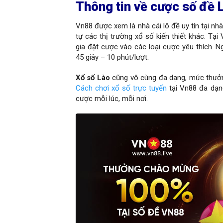
Thông tin về cược số đề 
Vn88 được xem là nhà cái lô đề uy tín tại nh
tự các thị trường xổ số kiến thiết khác. Tại
gia đặt cược vào các loại cược yêu thích.
45 giây – 10 phút/lượt.
Xổ số Lào
cũng vô cùng đa dạng, mức thưởn
Cách chơi xổ số trực tuyến
tại Vn88 đa dạng
cược mỗi lúc, mỗi nơi.