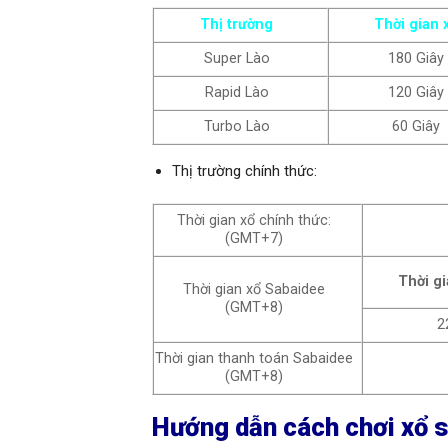
Thị trường
Thời gian 
Super Lào
180 Giây
Rapid Lào
120 Giây
Turbo Lào
60 Giây
Thị trường chính thức:
Thời gian xổ chính thức:
(GMT+7)
Thời gi
Thời gian xổ Sabaidee
(GMT+8)
2
Thời gian thanh toán Sabaidee
(GMT+8)
Hướng dẫn cách chơi xổ 