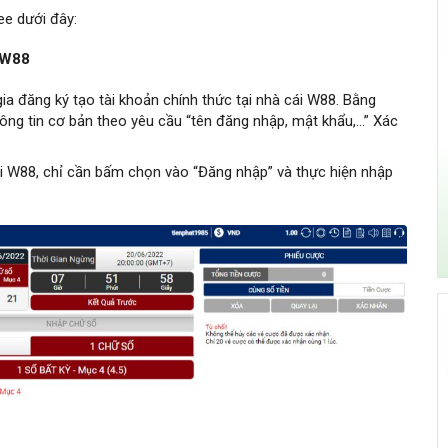
ee dưới đây:
 W88
ia đăng ký tạo tài khoản chính thức tại nhà cái W88. Bằng
ng tin cơ bản theo yêu cầu “tên đăng nhập, mật khẩu,…” Xác
ại W88, chỉ cần bấm chọn vào “Đăng nhập” và thực hiện nhập