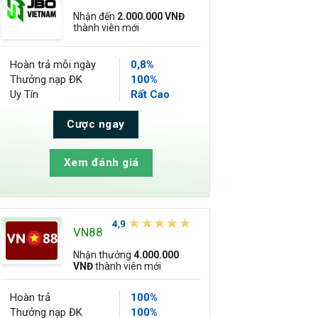
Nhận đến
2.000.000 VNĐ
thành viên mới
Hoàn trả
mỗi ngày
0,8%
Thưởng nạp ĐK
100%
Uy Tín
Rất Cao
Cược ngay
Xem đánh giá
VN88
Nhận thưởng
4.000.000
VNĐ
thành viên mới
Hoàn trả
100%
Thưởng nạp ĐK
100%