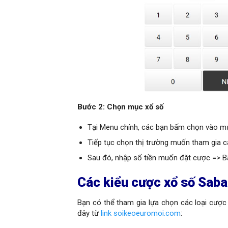
Bước 2: Chọn mục xổ số
Tại Menu chính, các bạn bấm chọn vào mụ
Tiếp tục chọn thị trường muốn tham gia c
Sau đó, nhập số tiền muốn đặt cược => Bấ
Các kiểu cược xổ số Sab
Bạn có thể tham gia lựa chọn các loại cược
đây từ
link soikeoeuromoi.com
: