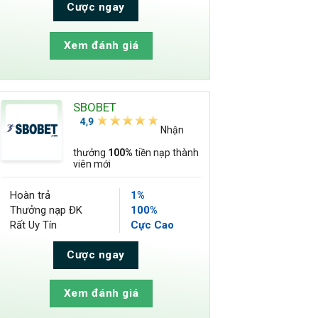
Cược ngay
Xem đánh giá
SBOBET
Nhận
thưởng
100%
tiền nạp thành
viên mới
Hoàn trả
1%
Thưởng nạp ĐK
100%
Rất Uy Tín
Cực Cao
Cược ngay
Xem đánh giá