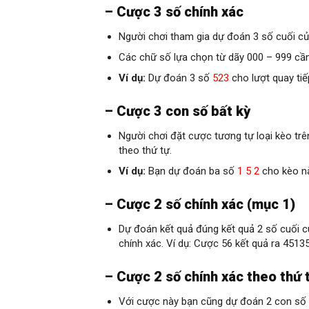
– Cược 3 số chính xác
Người chơi tham gia dự đoán 3 số cuối của 
Các chữ số lựa chọn từ dãy 000 – 999 cần 
Ví dụ:
Dự đoán 3 số
523
cho lượt quay tiế
– Cược 3 con số bất kỳ
Người chơi đặt cược tương tự loại kèo tr
theo thứ tự.
Ví dụ:
Bạn dự đoán ba số
1 5 2
cho kèo nà
– Cược 2 số chính xác (mục 1)
Dự đoán kết quả đúng kết quả 2 số cuối c
chính xác. Ví dụ: Cược 56 kết quả ra 4513
– Cược 2 số chính xác theo thứ 
Với cược này bạn cũng dự đoán 2 con số c