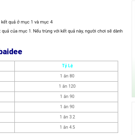
 kết quả ở mục 1 và mục 4
t quả của mục 1. Nếu trùng với kết quả này, người chơi sẽ dành
baidee
Tỷ Lệ
1 ăn 80
1 ăn 120
1 ăn 90
1 ăn 90
1 ăn 3.2
1 ăn 4.5