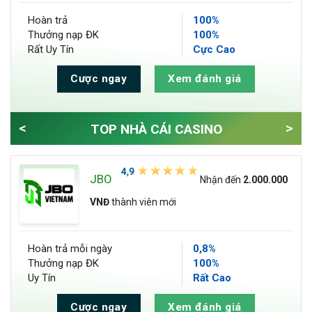
Hoàn trả
100%
Thưởng nạp ĐK
100%
Rất Uy Tín
Cực Cao
Cược ngay
Xem đánh giá
<
>
TOP NHÀ CÁI CASINO
JBO
Nhận đến
2.000.000
VNĐ
thành viên mới
Hoàn trả
mỗi ngày
0,8%
Thưởng nạp ĐK
100%
Uy Tín
Rất Cao
Cược ngay
Xem đánh giá