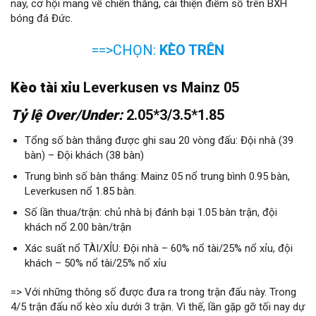
nay, cơ hội mang về chiến thắng, cải thiện điểm số trên BXH
bóng đá Đức.
==>CHỌN:
KÈO TRÊN
Kèo tài xỉu
Leverkusen vs Mainz 05
Tỷ lệ Over/Under:
2.05*3/3.5*1.85
Tổng số bàn thắng được ghi sau 20 vòng đấu: Đội nhà (39
bàn) – Đội khách (38 bàn)
Trung bình số bàn thắng: Mainz 05 nổ trung bình 0.95 bàn,
Leverkusen nổ 1.85 bàn.
Số lần thua/trận: chủ nhà bị đánh bại 1.05 bàn trận, đội
khách nổ 2.00 bàn/trận
Xác suất nổ TÀI/XỈU: Đội nhà – 60% nổ tài/25% nổ xỉu, đội
khách – 50% nổ tài/25% nổ xỉu
=> Với những thông số được đưa ra trong trận đấu này. Trong
4/5 trận đấu nổ kèo xỉu dưới 3 trận. Vì thế, lần gặp gỡ tối nay dự