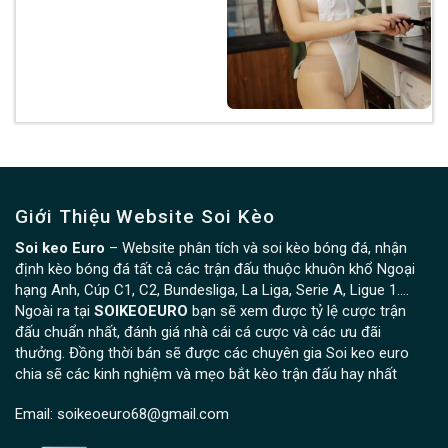
Giới Thiệu Website Soi Kèo
Soi keo Euro
– Website phân tích và soi kèo bóng đá, nhận
định kèo bóng đá tất cả các trận đấu thuộc khuôn khổ Ngoại
hạng Anh, Cúp C1, C2, Bundesliga, La Liga, Serie A, Ligue 1….
Ngoài ra tại
SOIKEOEURO
bạn sẽ xem được tỷ lệ cược trận
đấu chuẩn nhất, đánh giá nhà cái cá cược và các ưu đãi
thưởng. Đồng thời bán sẽ được các chuyên gia Soi keo euro
chia sẽ các kinh nghiệm và mẹo bắt kèo trận đấu hay nhất
Email:
soikeoeuro68@gmail.com