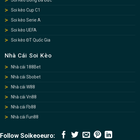
Soi kèo Cup C1
Soi kèo Serie A
Soi kèo UEFA
Soi kèo ĐT Quốc Gia
Nhà Cái Soi Kèo
Nhà cái 188Bet
Nhà cái Sbobet
Nhà cái W88
Nhà cái Vn88
Nhà cái Fb88
Nhà cái Fun88
Follow Soikeoeuro: