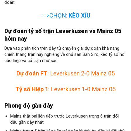
đoán:
==>CHỌN:
KÈO
XỈU
Dự đoán tỷ số trận Leverkusen vs Mainz 05
hôm nay
Dựa vào phân tích trên đây từ chuyên gia, dự đoán khả năng
chiến thắng trận này nghiêng về chủ sân San Siro, kèo tỷ số nổ
cao hiệp và cả trận như sau:
Dự đoán FT
: Leverkusen 2-0 Mainz 05
Tỷ số
Hiệp 1
: Leverkusen 1-0 Mainz 05
Phong độ gần đây
Mainz thất bại liên tiếp trước Leverkusen trong 6 trận đối
đầu gần đây nhất.