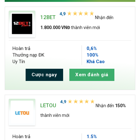
12BET
Nhận đến
1.800.000 VNĐ
thành viên mới
Hoàn trả
0,6%
Thưởng nạp ĐK
100%
Uy Tín
Khá Cao
Cược ngay
Xem đánh giá
LETOU
Nhận đến
150%
thành viên mới
Hoàn trả
1.5%