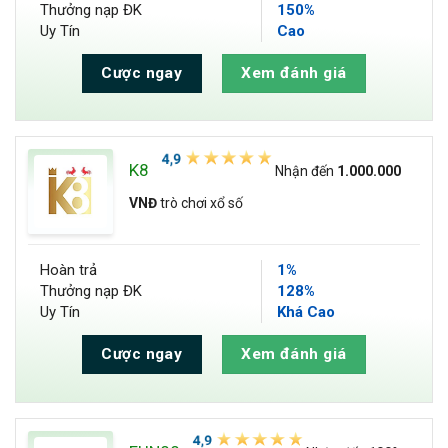
Thưởng nạp ĐK
150%
Uy Tín
Cao
Cược ngay
Xem đánh giá
K8
Nhận đến
1.000.000
VNĐ
trò chơi xổ số
Hoàn trả
1%
Thưởng nạp ĐK
128%
Uy Tín
Khá Cao
Cược ngay
Xem đánh giá