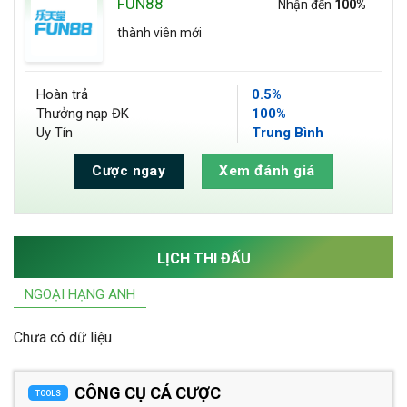
FUN88
Nhận đến
100%
thành viên mới
Hoàn trả
0.5%
Thưởng nạp ĐK
100%
Uy Tín
Trung Bình
Cược ngay
Xem đánh giá
LỊCH THI ĐẤU
NGOẠI HẠNG ANH
Chưa có dữ liệu
CÔNG CỤ CÁ CƯỢC
TOOLS