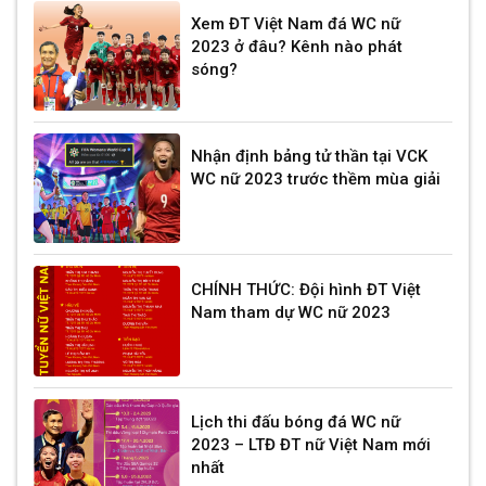
Xem ĐT Việt Nam đá WC nữ
2023 ở đâu? Kênh nào phát
sóng?
Nhận định bảng tử thần tại VCK
WC nữ 2023 trước thềm mùa giải
CHÍNH THỨC: Đội hình ĐT Việt
Nam tham dự WC nữ 2023
Lịch thi đấu bóng đá WC nữ
2023 – LTĐ ĐT nữ Việt Nam mới
nhất